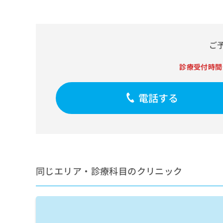
せ
こち
ち
らは
は
マイ
こ
ら
ナビ
ち
クリ
ら
ご
ニッ
クナ
広
ビサ
広
診療受付時間
資
イト
告
告
への
料
出
出
お問
の
稿
合せ
電話する
稿
ご
の
フォ
の
請
お
ーム
お
求
問
とな
問
りま
は
い
い
す。
こ
合
合
クリ
ち
わ
ニッ
わ
ら
せ
クの
せ
同じエリア・診療科目のクリニック
は
予
は
約・
こ
こ
無
症状
ち
ち
のご
料
ら
相談
ら
情
など
報
はで