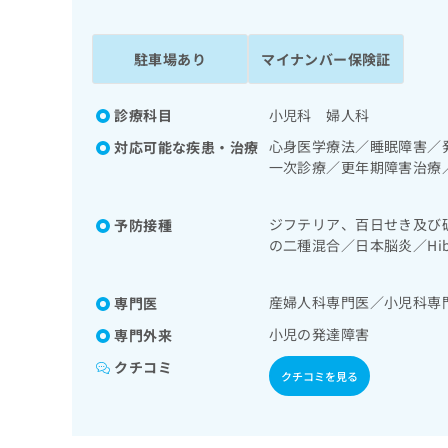
係
ク
者
リ
の
ニ
駐車場あり
マイナンバー保険証
ッ
方
ク
は
ナ
診療科目
小児科 婦人科
こ
ビ
心身医学療法／睡眠障害／
対応可能な疾患・治療
ち
に
一次診療／更年期障害治療
関
ら
ー疾患／乳幼児の育児相談
す
る
ジフテリア、百日せき及び
予防接種
お
広
の二種混合／日本脳炎／H
広
問
痘／インフルエンザ／おた
告
告
い
出
代
合
産婦人科専門医／小児科専
専門医
稿
わ
理
の
小児の発達障害
せ
専門外来
店
お
は
クチコミ
の
問
こ
クチコミを見る
い
方
ち
合
ら
は
わ
こ