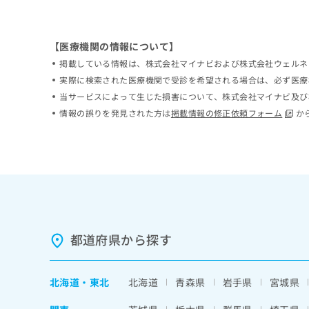
ち
み
ら
は
こ
【医療機関の情報について】
ち
そ
掲載している情報は、株式会社マイナビおよび株式会社ウェルネ
ら
の
実際に検索された医療機関で受診を希望される場合は、必ず医療
他
当サービスによって生じた損害について、株式会社マイナビ及び
の
情報の誤りを発見された方は
掲載情報の修正依頼フォーム
か
お
問
い
合
わ
せ
は
こ
ち
都道府県から探す
ら
北海道
・
東北
北海道
青森県
岩手県
宮城県