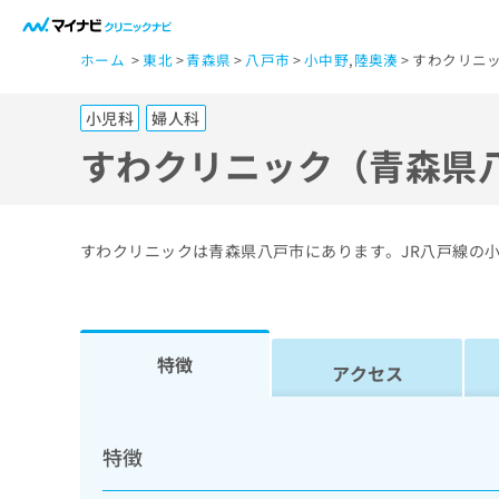
一
ホーム
東北
青森県
八戸市
小中野
,
陸奥湊
すわクリニッ
般
ユ
小児科
婦人科
ー
ザ
すわクリニック（青森県
ー
の
方
すわクリニックは青森県八戸市にあります。JR八戸線の
は
こ
ち
ら
特徴
アクセス
医
マ
療
イ
特徴
ナ
関
ビ