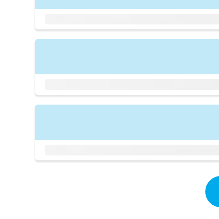
拡
資
きま
充
料
せん
の
ので
の
ご了
お
ご
承く
申
請
ださ
し
求
い。
込
は
み
こ
は
ち
こ
ら
ち
ら
無
料
掲
情
載
報
情
拡
報
充
の
の
修
お
正
申
は
し
こ
込