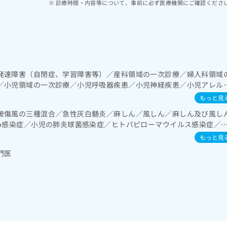
診療時間・内容等について、事前に必ず医療機関にご確認くださ
発達障害（自閉症、学習障害等）／産科領域の一次診療／婦人科領域
／小児領域の一次診療／小児呼吸器疾患／小児神経疾患／小児アレル
／夜尿症の治療／漢方薬の処方
もっと見
破傷風の三種混合／急性灰白髄炎／麻しん／風しん／麻しん及び風し
ib感染症／小児の肺炎球菌感染症／ヒトパピローマウイルス感染症／
ふくかぜ／B型肝炎／ロタウイルス感染症
もっと見
門医