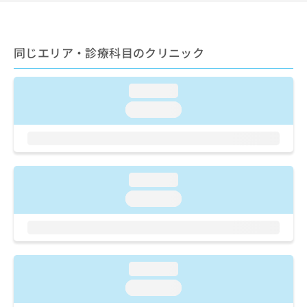
ご了
ら
み
承く
は
ださ
こ
無
い。
ち
料
同じエリア・診療科目のクリニック
ら
情
報
loading...
拡
掲
充
載
loading...
の
情
お
報
申
の
し
修
込
正
loading...
み
は
loading...
は
こ
こ
ち
ち
ら
ら
そ
loading...
の
loading...
他
の