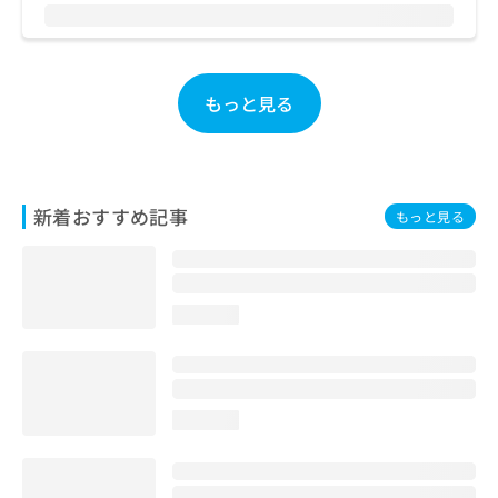
お
問
い
合
もっと見る
わ
せ
は
こ
ち
新着おすすめ記事
ら
もっと見る
loading...
loading...