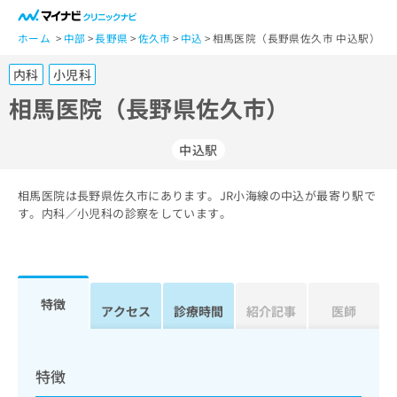
一
般
ホーム
中部
長野県
佐久市
中込
相馬医院（長野県佐久市 中込駅）
ユ
内科
小児科
ー
ザ
相馬医院（長野県佐久市）
ー
の
中込駅
方
は
こ
相馬医院は長野県佐久市にあります。JR小海線の中込が最寄り駅で
す。内科／小児科の診察をしています。
ち
ら
医
マ
療
イ
特徴
アクセス
診療時間
紹介記事
医師
関
ナ
係
ビ
者
ク
の
リ
特徴
方
ニ