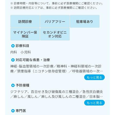
ッ
は
診療時間・内容等について、事前に必ず医療機関にご確認ください。
ク
訪問診療対応エリアは、事前に必ず医療機関にご確認ください。
こ
ナ
ち
ビ
ら
訪問診療
バリアフリー
駐車場あり
に
関
広
マイナンバー保
セカンドオピニ
す
広
険証
オン対応
告
る
告
代
お
出
診療科目
理
問
稿
内科 小児科
店
い
の
合
の
対応可能な疾患・治療
お
わ
方
問
神経･脳血管領域の一次診療／精神科・神経科領域の一次診
せ
い
は
療／禁煙指導（ニコチン依存症管理）／呼吸器領域の一次診
は
合
療／在宅持続陽圧呼吸療法（睡眠時無呼吸症候群治療）／在
こ
もっと見る
こ
わ
宅酸素療法／消化器系領域の一次診療／肝･胆道・膵臓領域
ち
ち
予防接種
せ
の一次診療／循環器系領域の一次診療／腎･泌尿器系領域の
ら
ら
一次診療／内分泌･代謝･栄養領域の一次診療／インスリン療
は
ジフテリア、百日せき及び破傷風の三種混合／急性灰白髄炎
法／糖尿病患者教育（食事療法、運動療法、自己血糖測定）
こ
／麻しん／風しん／麻しん及び風しんの二種混合／日本脳炎
こち
／糖尿病による合併症に対する継続的な管理及び指導／血
ち
／破傷風／結核／Hib感染症／小児の肺炎球菌感染症／ヒト
広
もっと見る
らは
液・免疫系領域の一次診療／医療用麻薬によるがん疼痛治療
広
ら
パピローマウイルス感染症／水痘／インフルエンザ／成人の
告
マイ
／がんに伴う精神症状のケア／漢方薬の処方／在宅における
専門医
肺炎球菌感染症／おたふくかぜ／A型肝炎／B型肝炎／ロタウ
告
出
ナビ
看取り