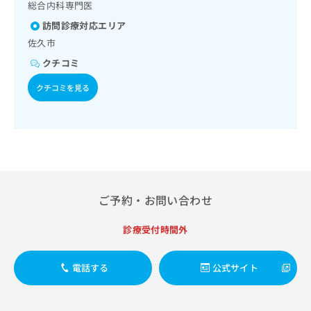
イルス感染症
出
総合内科専門医
稿
クリ
資
稿
ニッ
の
料
訪問診療対応エリア
クナ
の
お
の
ビサ
佐久市
お
問
ご
イト
問
い
クチコミ
請
への
い
合
お問
求
合
クチコミを見る
合せ
わ
は
フォ
わ
せ
こ
ーム
せ
は
ち
とな
は
こ
ら
りま
こ
ち
す。
ち
ら
クリ
無
ら
ニッ
料
クの
資
情
予
ご予約・お問い合わせ
料
報
約・
の
症状
拡
診療受付時間外
のご
ご
充
相談
請
の
など
求
お
はで
電話する
公式サイト
は
申
きま
こ
せん
し
ので
ち
込