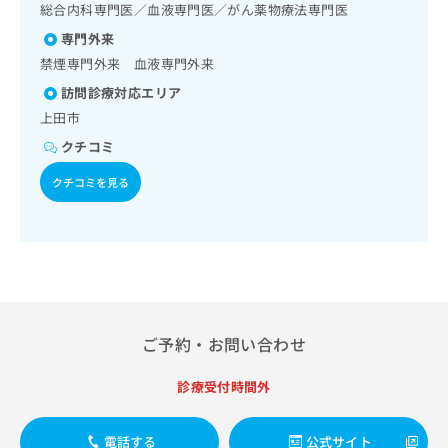
領域の一次診療／小児循環器疾患／小児呼吸器疾患／小児腎
出
イルス感染症／髄膜炎菌感染症
稿
クリ
総合内科専門医／血液専門医／がん薬物療法専門医
資
疾患／小児アレルギー疾患／小児自己免疫疾患／小児糖尿病
稿
ニッ
の
料
専門外来
／小児内分泌疾患／小児血液疾患／小児悪性腫瘍／神経ブロ
クナ
の
お
の
ック／医療用麻薬によるがん疼痛治療／がんに伴う精神症状
ビサ
禁煙専門外来 血液専門外来
お
問
ご
イト
のケア／CT撮影／漢方薬の処方／外来における化学療法
問
い
請
訪問診療対応エリア
への
い
合
お問
求
上田市
合
合せ
わ
は
フォ
わ
クチコミ
せ
こ
ーム
せ
は
ち
とな
クチコミを見る
は
こ
ら
りま
こ
ち
す。
ち
ら
クリ
無
ら
ニッ
料
クの
資
情
予
料
報
約・
の
症状
拡
のご
ご
充
ご予約・お問い合わせ
相談
請
の
など
求
お
はで
診療受付時間外
は
申
きま
こ
せん
し
ので
ち
込
電話する
公式サイト