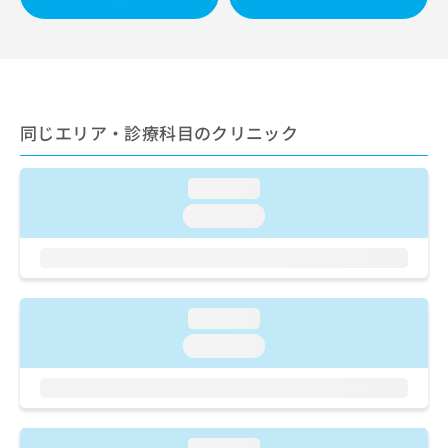
ご了
ら
み
承く
は
ださ
こ
無
い。
ち
料
ら
情
報
同じエリア・診療科目のクリニック
拡
掲
充
載
の
情
loading...
お
報
申
の
loading...
し
修
込
正
み
は
は
こ
こ
ち
loading...
ち
ら
loading...
ら
そ
の
他
の