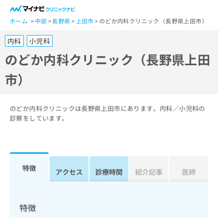
一
般
ホーム
中部
長野県
上田市
のどか内科クリニック（長野県上田市）
ユ
内科
小児科
ー
ザ
のどか内科クリニック（長野県上田
ー
市）
の
方
は
こ
のどか内科クリニックは長野県上田市にあります。内科／小児科の
ち
診察をしています。
ら
医
マ
療
イ
特徴
関
アクセス
診療時間
紹介記事
医師
ナ
係
ビ
者
ク
の
リ
特徴
方
ニ