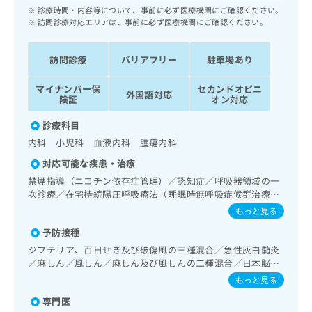
ッ
は
診療時間・内容等について、事前に必ず医療機関にご確認ください。
ク
訪問診療対応エリアは、事前に必ず医療機関にご確認ください。
こ
ナ
ち
ビ
ら
訪問診療
バリアフリー
駐車場あり
に
関
広
マイナンバー保
セカンドオピニ
す
広
外国語対応
険証
オン対応
告
る
告
代
お
出
診療科目
理
問
稿
内科 小児科 血液内科 腫瘍内科
店
い
の
合
の
お
対応可能な疾患・治療
わ
方
問
禁煙指導（ニコチン依存症管理）／認知症／呼吸器領域の一
せ
い
は
次診療／在宅持続陽圧呼吸療法（睡眠時無呼吸症候群治療）
は
合
こ
／在宅酸素療法／消化器系領域の一次診療／肝･胆道・膵臓
もっと見る
こ
わ
領域の一次診療／循環器系領域の一次診療／ホルター型心電
ち
ち
せ
予防接種
図検査／腎･泌尿器系領域の一次診療／内分泌･代謝･栄養領
ら
ら
は
域の一次診療／インスリン療法／糖尿病患者教育（食事療
ジフテリア、百日せき及び破傷風の三種混合／急性灰白髄炎
こ
法、運動療法、自己血糖測定）／糖尿病による合併症に対す
／麻しん／風しん／麻しん及び風しんの二種混合／日本脳炎
こち
る継続的な管理及び指導／血液・免疫系領域の一次診療／血
ち
広
／破傷風／結核／Hib感染症／小児の肺炎球菌感染症／ヒト
もっと見る
らは
管細胞核酸増幅同定検査／リンパ組織悪性腫瘍化学療法／血
広
ら
パピローマウイルス感染症／水痘／インフルエンザ／成人の
告
マイ
液凝固異常の診断及び治療／義肢装具の作成及び評価／小児
専門医
告
肺炎球菌感染症／おたふくかぜ／A型肝炎／B型肝炎／ロタウ
出
ナビ