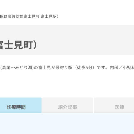
長野県諏訪郡富士見町 富士見駅）
富士見町）
(高尾～みどり湖)の富士見が最寄り駅（徒歩5分）です。内科／小児
診療時間
紹介記事
医師