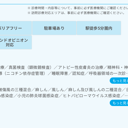
診療時間・内容等について、事前に必ず医療機関にご確認くださ
訪問診療対応エリアは、事前に必ず医療機関にご確認ください。
バリアフリー
駐車場あり
駅徒歩5分圏内
ンドオピニオン
対応
診療／真菌検査（顕微鏡検査）／アトピー性皮膚炎の治療／精神科・
導（ニコチン依存症管理）／睡眠障害／認知症／呼吸器領域の一次診
領域の一次診療／上部消化管内視鏡検査／肝･胆道・膵臓領域の一次
もっと見
／ホルター型心電図検査／腎･泌尿器系領域の一次診療／内分泌･代謝
破傷風の三種混合／麻しん／風しん／麻しん及び風しんの二種混合／
機能検査／インスリン療法／糖尿病患者教育（食事療法、運動療法、
ib感染症／小児の肺炎球菌感染症／ヒトパピローマウイルス感染症／
系領域の一次診療／筋・骨格系及び外傷領域の一次診療／小児領域の
の肺炎球菌感染症／おたふくかぜ／A型肝炎／B型肝炎／狂犬病／ロタ
宅における看取り
もっと見