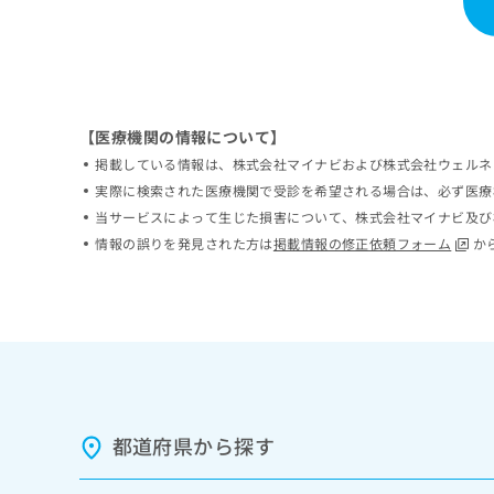
ち
み
ら
は
こ
ち
そ
ら
の
【医療機関の情報について】
他
掲載している情報は、株式会社マイナビおよび株式会社ウェルネ
の
お
実際に検索された医療機関で受診を希望される場合は、必ず医療
問
当サービスによって生じた損害について、株式会社マイナビ及び
い
情報の誤りを発見された方は
掲載情報の修正依頼フォーム
か
合
わ
せ
は
こ
ち
ら
都道府県から探す