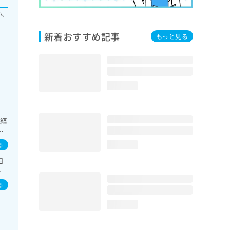
い。
新着おすすめ記事
もっと見る
loading...
神経
療
診療
る
loading...
･栄
日
自
水
一
ウ
る
loading...