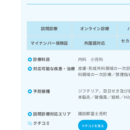
係
ク
者
リ
の
ニ
ッ
方
ク
訪問診療
オンライン診療
は
ナ
こ
ビ
セカ
マイナンバー保険証
外国語対応
ち
に
関
ら
す
診療科目
内科 小児科
る
お
皮膚･形成外科領域の一次
対応可能な疾患・治療
広
広
問
科領域の一次診療／禁煙指
告
告
い
／在宅酸素療法／消化器系
出
代
合
／循環器系領域の一次診療
稿
ジフテリア、百日せき及び
予防接種
わ
養領域の一次診療／内分泌
理
の
本脳炎／破傷風／結核／H
せ
己血糖測定）／血液・免疫
店
お
は
痘／インフルエンザ／成人
次診療／漢方薬の処方／在
の
問
こ
イルス感染症
諏訪郡富士見町
訪問診療対応エリア
い
方
ち
合
ら
は
クチコミ
わ
クチコミを見る
こ