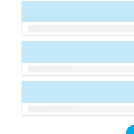
拡
資
きま
充
料
せん
の
ので
の
ご了
お
ご
承く
申
請
ださ
し
求
い。
込
は
み
こ
は
ち
こ
ら
ち
ら
無
料
掲
情
載
報
情
拡
報
充
の
の
修
お
正
申
は
し
こ
込