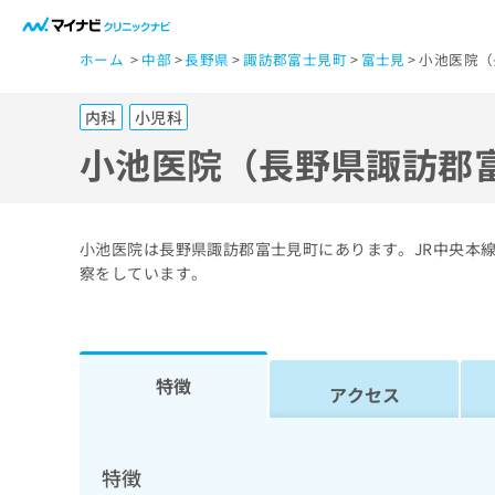
一
ホーム
中部
長野県
諏訪郡富士見町
富士見
小池医院（
般
ユ
内科
小児科
ー
ザ
小池医院（長野県諏訪郡
ー
の
方
小池医院は長野県諏訪郡富士見町にあります。JR中央本線
は
察をしています。
こ
ち
ら
特徴
アクセス
医
マ
療
イ
ナ
関
特徴
ビ