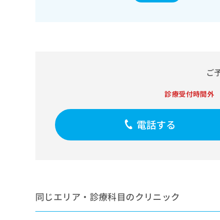
せ
こち
ち
らは
は
マイ
こ
ら
ナビ
ち
クリ
ら
ニッ
クナ
広
ビサ
広
資
イト
告
ご
告
への
料
出
出
お問
の
稿
診療受付時間外
合せ
稿
ご
の
フォ
の
請
お
ーム
お
求
問
とな
電話する
問
りま
は
い
い
す。
こ
合
合
クリ
ち
わ
ニッ
わ
ら
せ
クの
せ
は
予
は
約・
こ
こ
無
症状
ち
ち
のご
料
同じエリア・診療科目のクリニック
ら
相談
ら
情
など
報
はで