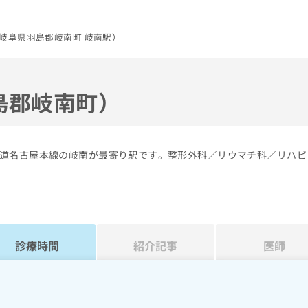
岐阜県羽島郡岐南町 岐南駅）
島郡岐南町）
道名古屋本線の岐南が最寄り駅です。整形外科／リウマチ科／リハビ
診療時間
紹介記事
医師