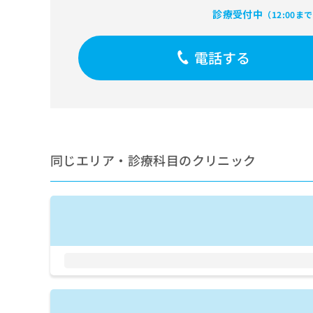
せ
こち
診療受付中
ち
らは
（12:00ま
は
マイ
こ
ら
ナビ
ち
クリ
電話する
ら
ニッ
クナ
広
ビサ
広
資
イト
告
告
への
料
出
出
お問
の
稿
合せ
稿
ご
の
フォ
の
請
お
ーム
同じエリア・診療科目のクリニック
お
求
問
とな
問
りま
は
い
い
す。
こ
合
合
クリ
ち
わ
ニッ
わ
ら
せ
クの
せ
は
予
は
約・
こ
こ
無
症状
ち
ち
のご
料
ら
相談
ら
情
など
報
はで