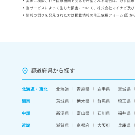
実際に検索された医療機関で受診を希望される場合は、必ず医療
ち
み
当サービスによって生じた損害について、株式会社マイナビ及び
ら
は
情報の誤りを発見された方は
掲載情報の修正依頼フォーム
か
こ
ち
そ
ら
の
他
の
お
問
い
都道府県から探す
合
わ
せ
は
北海道
・
東北
北海道
青森県
岩手県
宮城県
こ
ち
関東
茨城県
栃木県
群馬県
埼玉県
ら
中部
新潟県
富山県
石川県
福井県
近畿
滋賀県
京都府
大阪府
兵庫県