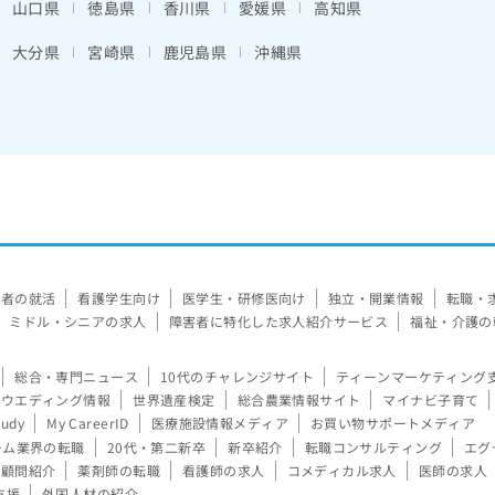
山口県
徳島県
香川県
愛媛県
高知県
大分県
宮崎県
鹿児島県
沖縄県
験者の就活
看護学生向け
医学生・研修医向け
独立・開業情報
転職・
ミドル・シニアの求人
障害者に特化した求人紹介サービス
福祉・介護の
総合・専門ニュース
10代のチャレンジサイト
ティーンマーケティング
ウエディング情報
世界遺産検定
総合農業情報サイト
マイナビ子育て
tudy
My CareerID
医療施設情報メディア
お買い物サポートメディア
ーム業界の転職
20代・第二新卒
新卒紹介
転職コンサルティング
エグ
顧問紹介
薬剤師の転職
看護師の求人
コメディカル求人
医師の求人
支援
外国人材の紹介