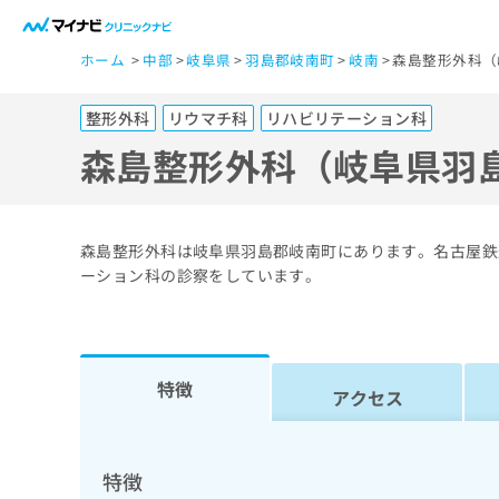
一
ホーム
中部
岐阜県
羽島郡岐南町
岐南
森島整形外科（
般
ユ
整形外科
リウマチ科
リハビリテーション科
ー
ザ
森島整形外科（岐阜県羽
ー
の
方
森島整形外科は岐阜県羽島郡岐南町にあります。名古屋鉄
は
ーション科の診察をしています。
こ
ち
ら
特徴
アクセス
医
マ
療
イ
ナ
関
特徴
ビ