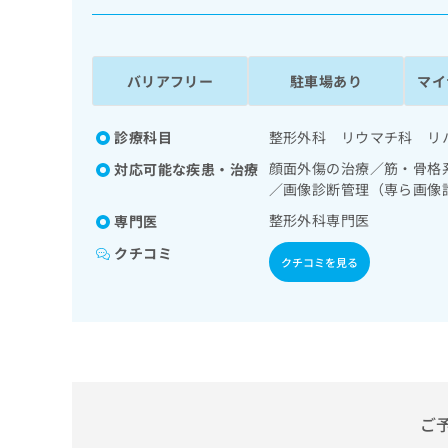
係
ク
者
リ
の
ニ
ッ
方
バリアフリー
駐車場あり
マイ
ク
は
ナ
こ
ビ
診療科目
整形外科 リウマチ科 リ
ち
に
顔面外傷の治療／筋・骨格
対応可能な疾患・治療
関
ら
／画像診断管理（専ら画像
す
る
整形外科専門医
専門医
お
広
広
クチコミ
問
クチコミを見る
告
告
い
出
代
合
稿
わ
理
の
せ
店
お
は
の
問
こ
い
方
ち
合
ら
は
ご
わ
こ