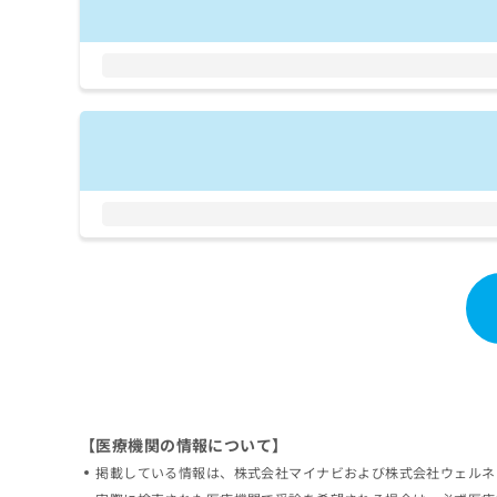
拡
資
きま
充
料
せん
の
ので
の
ご了
お
ご
承く
申
請
ださ
し
求
い。
込
は
み
こ
は
ち
こ
ら
ち
ら
無
料
掲
情
載
報
情
拡
報
充
の
の
修
お
【医療機関の情報について】
正
申
は
し
掲載している情報は、株式会社マイナビおよび株式会社ウェルネ
こ
込