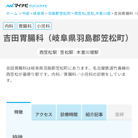
一
般
ホーム
中部
岐阜県
羽島郡笠松町
西笠松
,
笠松
,
木曽川堤
吉田胃腸科（
ユ
内科
胃腸科
小児科
ー
ザ
吉田胃腸科（岐阜県羽島郡笠松町）
ー
の
西笠松駅
笠松駅
木曽川堤駅
方
は
こ
吉田胃腸科は岐阜県羽島郡笠松町にあります。名古屋鉄道竹鼻線の
西笠松が最寄り駅です。内科／胃腸科／小児科の診察をしていま
ち
す。
ら
医
マ
療
イ
関
ナ
特徴
アクセス
診療時間
紹介記事
医師
係
ビ
者
ク
の
リ
方
ニ
特徴