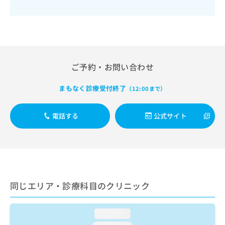
出
稿
クリ
資
稿
ニッ
の
料
クナ
の
お
の
ビサ
お
問
ご
イト
問
い
請
への
い
合
お問
求
合
合せ
わ
ご予約・お問い合わせ
は
フォ
わ
せ
こ
ーム
せ
は
ち
まもなく診療受付終了
（12:00まで）
とな
は
こ
ら
りま
こ
ち
す。
ち
ら
クリ
電話する
公式サイト
無
ら
ニッ
料
クの
資
情
予
料
報
約・
の
症状
拡
のご
ご
充
相談
請
の
など
同じエリア・診療科目のクリニック
求
お
はで
は
申
きま
こ
せん
し
loading...
ので
ち
込