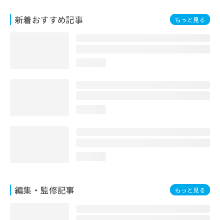
お
問
新着おすすめ記事
もっと見る
い
合
わ
せ
loading...
は
こ
ち
ら
loading...
loading...
編集・監修記事
もっと見る