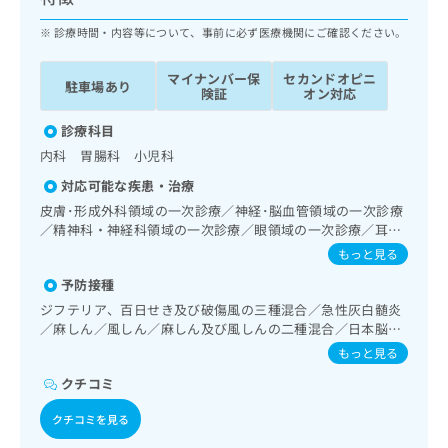
ッ
は
ク
診療時間・内容等について、事前に必ず医療機関にご確認ください。
こ
ナ
ち
ビ
ら
マイナンバー保
セカンドオピニ
駐車場あり
に
険証
オン対応
関
広
す
診療科目
広
告
る
告
内科 胃腸科 小児科
代
お
出
対応可能な疾患・治療
理
問
稿
店
い
皮膚･形成外科領域の一次診療／神経･脳血管領域の一次診療
の
／精神科・神経科領域の一次診療／眼領域の一次診療／耳鼻
合
の
お
咽喉領域の一次診療／呼吸器領域の一次診療／在宅持続陽圧
わ
方
問
もっと見る
呼吸療法（睡眠時無呼吸症候群治療）／在宅酸素療法／消化
せ
い
は
予防接種
器系領域の一次診療／上部消化管内視鏡検査／肝･胆道・膵
は
合
こ
臓領域の一次診療／循環器系領域の一次診療／ホルター型心
ジフテリア、百日せき及び破傷風の三種混合／急性灰白髄炎
こ
わ
ち
電図検査／腎･泌尿器系領域の一次診療／婦人科領域の一次
／麻しん／風しん／麻しん及び風しんの二種混合／日本脳炎
ち
せ
ら
診療／内分泌･代謝･栄養領域の一次診療／インスリン療法／
／破傷風／結核／Hib感染症／小児の肺炎球菌感染症／水痘
ら
は
もっと見る
血液・免疫系領域の一次診療／筋・骨格系及び外傷領域の一
／インフルエンザ／成人の肺炎球菌感染症／おたふくかぜ／
こ
次診療／小児領域の一次診療／医療用麻薬によるがん疼痛治
クチコミ
B型肝炎／ロタウイルス感染症／髄膜炎菌感染症
こち
ち
広
療／画像診断管理（専ら画像診断を担当する医師による読
らは
広
ら
告
影）／漢方薬の処方
クチコミを見る
マイ
告
出
ナビ