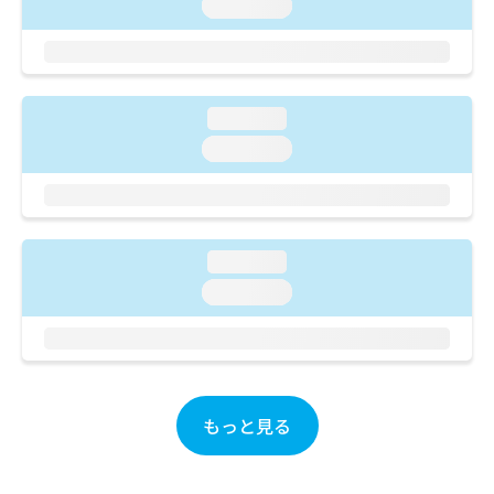
ご了
loading...
ら
み
承く
は
ださ
こ
無
い。
ち
料
ら
情
loading...
報
拡
loading...
掲
充
載
の
情
お
報
申
の
し
修
loading...
込
正
loading...
み
は
は
こ
こ
ち
ち
ら
ら
そ
もっと見る
の
他
の