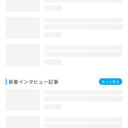
loading...
loading...
loading...
新着インタビュー記事
もっと見る
loading...