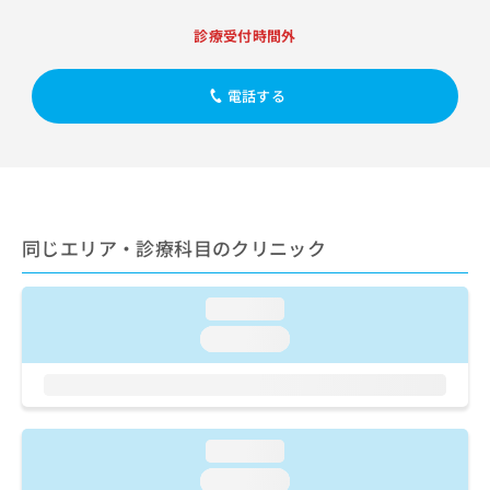
出
稿
クリ
資
稿
ニッ
の
料
診療受付時間外
クナ
の
お
の
ビサ
お
問
ご
イト
問
電話する
い
請
への
い
合
お問
求
合
合せ
わ
は
フォ
わ
せ
こ
ーム
せ
は
ち
とな
は
こ
ら
りま
こ
ち
す。
同じエリア・診療科目のクリニック
ち
ら
クリ
無
ら
ニッ
料
クの
資
情
予
loading...
料
報
約・
loading...
の
症状
拡
のご
ご
充
相談
請
の
など
求
お
はで
は
申
きま
loading...
こ
せん
し
ので
ち
込
loading...