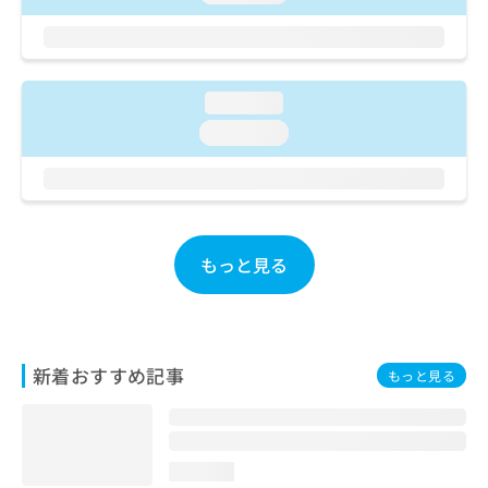
ご了
ら
み
承く
は
ださ
こ
無
い。
ち
料
ら
情
loading...
報
loading...
拡
掲
充
載
の
情
お
報
申
の
し
修
もっと見る
込
正
み
は
は
こ
こ
ち
ち
ら
新着おすすめ記事
もっと見る
ら
そ
の
他
loading...
の