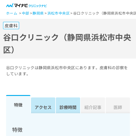
一
般
ホーム
中部
静岡県
浜松市中央区
谷口クリニック（静岡県浜松市中央
ユ
皮膚科
ー
ザ
谷口クリニック（静岡県浜松市中央
ー
区）
の
方
は
こ
谷口クリニックは静岡県浜松市中央区にあります。皮膚科の診察を
ち
しています。
ら
医
マ
療
イ
特徴
関
アクセス
診療時間
紹介記事
医師
ナ
係
ビ
者
ク
の
リ
特徴
方
ニ