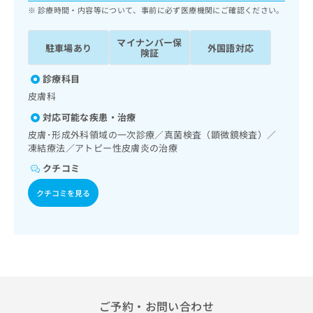
ッ
は
診療時間・内容等について、事前に必ず医療機関にご確認ください。
ク
こ
ナ
ち
マイナンバー保
駐車場あり
外国語対応
ビ
険証
ら
に
関
診療科目
広
す
広
皮膚科
告
る
告
代
対応可能な疾患・治療
お
出
理
問
皮膚･形成外科領域の一次診療／真菌検査（顕微鏡検査）／
稿
店
い
凍結療法／アトピー性皮膚炎の治療
の
合
の
お
クチコミ
わ
方
問
せ
い
は
クチコミを見る
は
合
こ
こ
わ
ち
ち
せ
ら
ら
は
こ
こち
ち
広
らは
広
ら
告
マイ
告
ご予約・お問い合わせ
出
ナビ