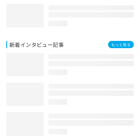
loading...
新着インタビュー記事
もっと見る
loading...
loading...
loading...