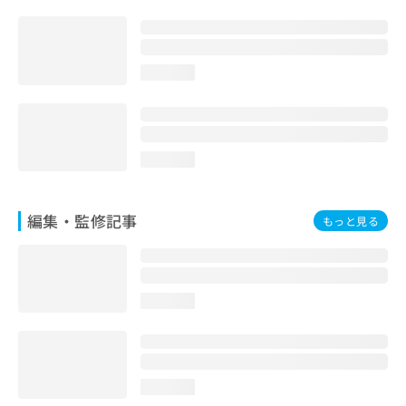
お
問
い
合
loading...
わ
せ
は
こ
ち
loading...
ら
編集・監修記事
もっと見る
loading...
loading...