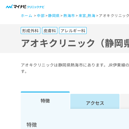
一
ホーム
中部
静岡県
熱海市
来宮
,
熱海
アオキクリニック
般
ユ
形成外科
皮膚科
アレルギー科
ー
ザ
アオキクリニック（静岡
ー
の
方
アオキクリニックは静岡県熱海市にあります。JR伊東線
は
す。
こ
ち
ら
特徴
アクセス
医
マ
療
イ
ナ
関
特徴
ビ