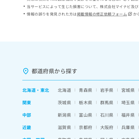
ち
み
当サービスによって生じた損害について、株式会社マイナビ及び
ら
は
情報の誤りを発見された方は
掲載情報の修正依頼フォーム
か
こ
ち
そ
ら
の
他
の
お
問
い
都道府県から探す
合
わ
せ
北海道
・
東北
北海道
青森県
岩手県
宮城県
は
こ
関東
茨城県
栃木県
群馬県
埼玉県
ち
ら
中部
新潟県
富山県
石川県
福井県
近畿
滋賀県
京都府
大阪府
兵庫県