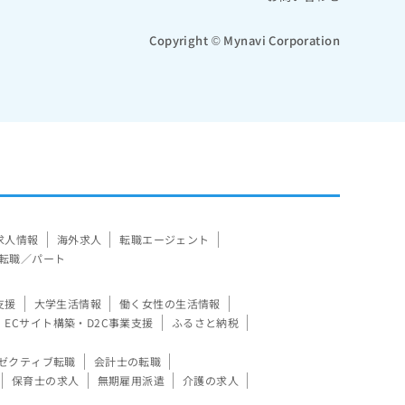
Copyright © Mynavi Corporation
求人情報
海外求人
転職エージェント
転職／パート
支援
大学生活情報
働く女性の生活情報
ECサイト構築・D2C事業支援
ふるさと納税
ゼクティブ転職
会計士の転職
保育士の求人
無期雇用派遣
介護の求人