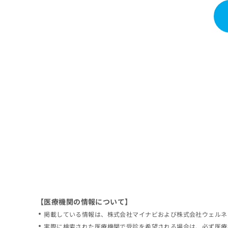
拡
資
きま
充
料
せん
の
ので
の
ご了
お
ご
承く
申
請
ださ
し
求
い。
込
は
み
こ
は
ち
こ
ら
ち
ら
無
料
掲
情
載
報
情
拡
報
充
の
の
修
お
【医療機関の情報について】
正
申
掲載している情報は、株式会社マイナビおよび株式会社ウェルネ
は
し
こ
実際に検索された医療機関で受診を希望される場合は、必ず医療
込