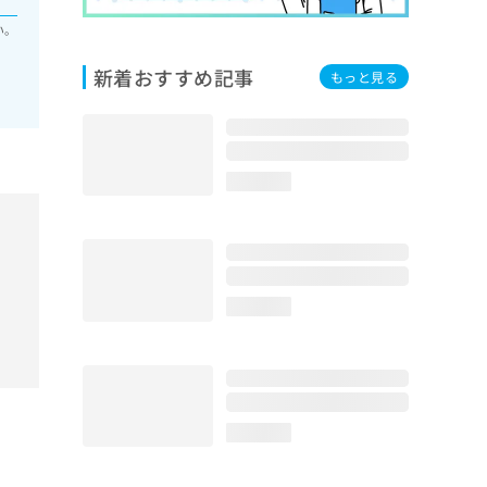
い。
新着おすすめ記事
もっと見る
loading...
loading...
loading...