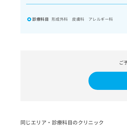
係
ク
者
リ
の
ニ
診療科目
形成外科 皮膚科 アレルギー科
ッ
方
ク
は
ナ
こ
ビ
ち
に
関
ら
す
る
ご
お
広
広
問
告
告
い
出
代
合
稿
わ
理
の
せ
店
お
は
の
問
こ
い
方
ち
合
ら
は
同じエリア・診療科目のクリニック
わ
こ