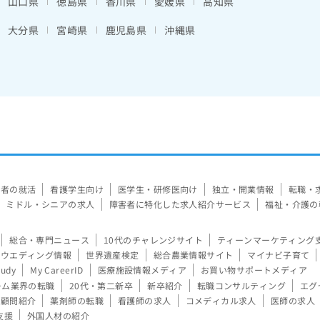
山口県
徳島県
香川県
愛媛県
高知県
大分県
宮崎県
鹿児島県
沖縄県
験者の就活
看護学生向け
医学生・研修医向け
独立・開業情報
転職・
ミドル・シニアの求人
障害者に特化した求人紹介サービス
福祉・介護の
総合・専門ニュース
10代のチャレンジサイト
ティーンマーケティング
ウエディング情報
世界遺産検定
総合農業情報サイト
マイナビ子育て
tudy
My CareerID
医療施設情報メディア
お買い物サポートメディア
ーム業界の転職
20代・第二新卒
新卒紹介
転職コンサルティング
エグ
顧問紹介
薬剤師の転職
看護師の求人
コメディカル求人
医師の求人
支援
外国人材の紹介