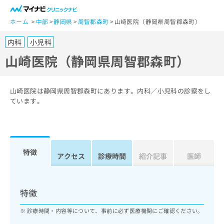
一
般
ホーム
中部
静岡県
周智郡森町
山崎医院（静岡県周智郡森町）
ユ
内科
小児科
ー
ザ
山崎医院（静岡県周智郡森町）
ー
の
方
山崎医院は静岡県周智郡森町にあります。内科／小児科の診察をし
は
ています。
こ
ち
ら
特徴
医
アクセス
診療時間
紹介記事
医師
マ
療
イ
関
ナ
係
ビ
特徴
者
ク
の
リ
診療時間・内容等について、事前に必ず医療機関にご確認ください。
方
ニ