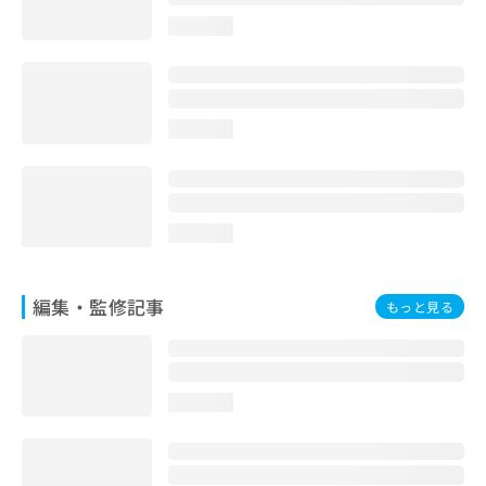
お
loading...
問
い
合
わ
せ
loading...
は
こ
ち
ら
loading...
編集・監修記事
もっと見る
loading...