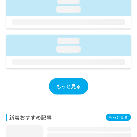
ご了
loading...
ら
み
承く
は
loading...
ださ
こ
無
い。
ち
料
ら
情
報
拡
loading...
掲
充
載
loading...
の
情
お
報
申
の
し
修
込
正
み
は
もっと見る
は
こ
こ
ち
ち
ら
ら
新着おすすめ記事
そ
もっと見る
の
他
の