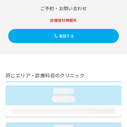
出
稿
クリ
資
稿
ニッ
ご予約・お問い合わせ
の
料
クナ
の
お
の
ビサ
お
問
ご
診療受付時間外
イト
問
い
請
への
い
合
お問
求
合
電話する
合せ
わ
は
フォ
わ
せ
こ
ーム
せ
は
ち
とな
は
こ
ら
りま
こ
ち
す。
ち
ら
クリ
無
ら
ニッ
料
同じエリア・診療科目のクリニック
クの
資
情
予
料
報
約・
の
症状
拡
loading...
のご
ご
充
相談
loading...
請
の
など
求
お
はで
は
申
きま
こ
せん
し
ので
ち
込