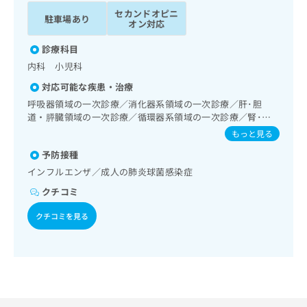
ッ
は
セカンドオピニ
駐車場あり
ク
こ
オン対応
ナ
ち
ビ
診療科目
ら
に
内科 小児科
関
広
対応可能な疾患・治療
す
広
告
る
呼吸器領域の一次診療／消化器系領域の一次診療／肝･胆
告
代
お
道・膵臓領域の一次診療／循環器系領域の一次診療／腎･泌
出
理
尿器系領域の一次診療／内分泌･代謝･栄養領域の一次診療／
問
稿
もっと見る
インスリン療法／糖尿病患者教育（食事療法、運動療法、自
店
い
の
予防接種
己血糖測定）／糖尿病による合併症に対する継続的な管理及
合
の
お
び指導／小児領域の一次診療
わ
インフルエンザ／成人の肺炎球菌感染症
方
問
せ
い
は
クチコミ
は
合
こ
こ
わ
クチコミを見る
ち
ち
せ
ら
ら
は
こ
こち
ち
広
らは
広
ら
告
マイ
告
出
ナビ