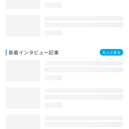
loading...
loading...
新着インタビュー記事
もっと見る
loading...
loading...