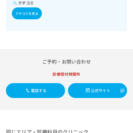
出
稿
クリ
クチコミ
資
稿
ニッ
の
料
クナ
の
クチコミを見る
お
の
ビサ
お
問
ご
イト
問
い
請
への
い
合
お問
求
合
合せ
わ
は
フォ
わ
せ
こ
ーム
せ
は
ち
とな
は
こ
ら
りま
ご予約・お問い合わせ
こ
ち
す。
ち
ら
クリ
無
ら
ニッ
診療受付時間外
料
クの
資
情
予
料
報
約・
電話する
公式サイト
の
症状
拡
のご
ご
充
相談
請
の
など
求
お
はで
は
申
きま
こ
せん
し
ので
ち
込
同じエリア・診療科目のクリニック