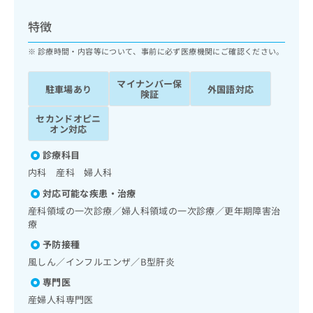
ッ
は
ク
こ
特徴
ナ
ち
ビ
診療時間・内容等について、事前に必ず医療機関にご確認ください。
ら
に
関
マイナンバー保
広
駐車場あり
外国語対応
す
広
険証
告
る
告
代
セカンドオピニ
お
出
オン対応
理
問
稿
店
い
の
診療科目
合
の
お
内科 産科 婦人科
わ
方
問
せ
い
は
対応可能な疾患・治療
は
合
こ
産科領域の一次診療／婦人科領域の一次診療／更年期障害治
こ
わ
ち
療
ち
せ
ら
予防接種
ら
は
こ
風しん／インフルエンザ／B型肝炎
こち
ち
広
専門医
らは
広
ら
告
マイ
産婦人科専門医
告
出
ナビ