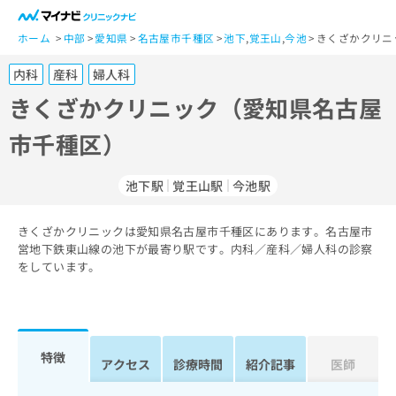
一
般
ホーム
中部
愛知県
名古屋市千種区
池下
,
覚王山
,
今池
きくざかクリニ
ユ
内科
産科
婦人科
ー
ザ
きくざかクリニック（愛知県名古屋
ー
市千種区）
の
方
は
池下駅
覚王山駅
今池駅
こ
ち
きくざかクリニックは愛知県名古屋市千種区にあります。名古屋市
ら
営地下鉄東山線の池下が最寄り駅です。内科／産科／婦人科の診察
をしています。
医
マ
療
イ
関
ナ
係
ビ
者
ク
特徴
アクセス
診療時間
紹介記事
医師
の
リ
方
ニ