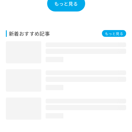
もっと見る
お
問
い
合
わ
新着おすすめ記事
せ
もっと見る
は
こ
ち
ら
loading...
loading...
loading...