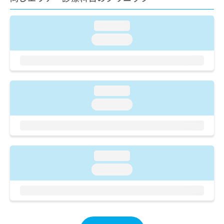
ご了
ら
み
承く
は
ださ
こ
loading...
無
い。
ち
料
loading...
ら
情
報
拡
掲
充
載
の
情
loading...
お
報
loading...
申
の
し
修
込
正
み
は
は
こ
loading...
こ
ち
ち
ら
loading...
ら
そ
の
他
の