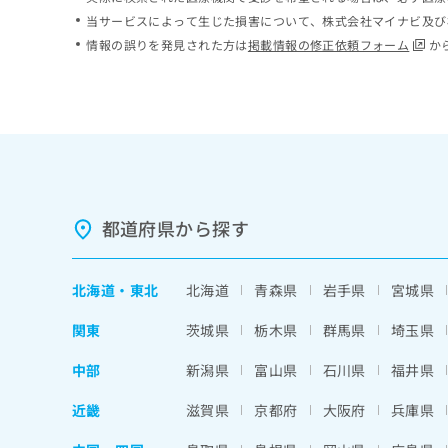
ち
み
当サービスによって生じた損害について、株式会社マイナビ及び
ら
は
情報の誤りを発見された方は
掲載情報の修正依頼フォーム
か
こ
ち
そ
ら
の
他
の
お
問
い
都道府県から探す
合
わ
せ
北海道
・
東北
北海道
青森県
岩手県
宮城県
は
こ
関東
茨城県
栃木県
群馬県
埼玉県
ち
ら
中部
新潟県
富山県
石川県
福井県
近畿
滋賀県
京都府
大阪府
兵庫県