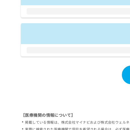
拡
資
きま
充
料
せん
の
ので
の
ご了
お
ご
承く
申
請
ださ
し
求
い。
込
は
み
こ
は
ち
こ
ら
ち
ら
無
料
掲
情
載
報
情
拡
報
充
の
の
修
お
【医療機関の情報について】
正
申
掲載している情報は、株式会社マイナビおよび株式会社ウェルネ
は
し
こ
実際に検索された医療機関で受診を希望される場合は、必ず医療
込