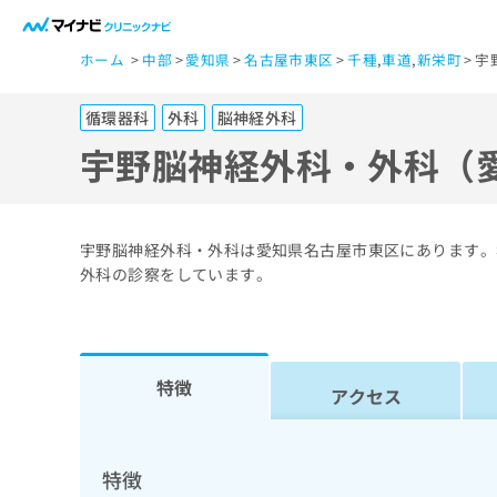
一
ホーム
中部
愛知県
名古屋市東区
千種
,
車道
,
新栄町
宇
般
ユ
循環器科
外科
脳神経外科
ー
ザ
宇野脳神経外科・外科（
ー
の
方
宇野脳神経外科・外科は愛知県名古屋市東区にあります。
は
外科の診察をしています。
こ
ち
ら
特徴
アクセス
医
マ
療
イ
ナ
関
特徴
ビ