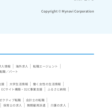
Copyright © Mynavi Corporation
求人情報
海外求人
転職エージェント
転職／パート
支援
大学生活情報
働く女性の生活情報
ECサイト構築・D2C事業支援
ふるさと納税
ゼクティブ転職
会計士の転職
保育士の求人
無期雇用派遣
介護の求人