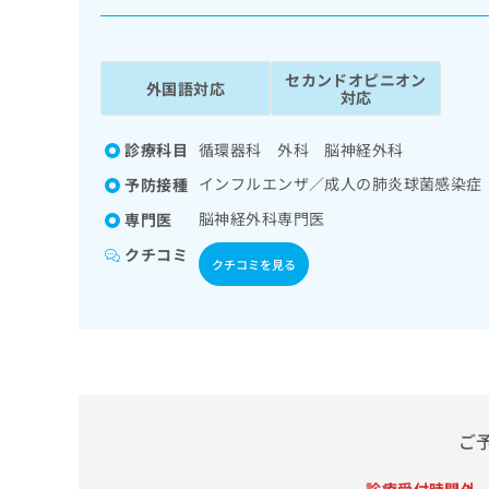
係
ク
者
リ
の
ニ
セカンドオピニオン
ッ
方
外国語対応
対応
ク
は
ナ
こ
ビ
診療科目
循環器科 外科 脳神経外科
ち
に
インフルエンザ／成人の肺炎球菌感染症
予防接種
関
ら
す
脳神経外科専門医
専門医
る
クチコミ
お
クチコミを見る
広
広
問
告
告
い
出
代
合
稿
わ
理
の
せ
店
お
は
の
問
こ
い
方
ち
ご
合
ら
は
わ
こ