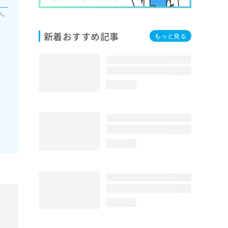
い。
新着おすすめ記事
もっと見る
loading...
loading...
loading...