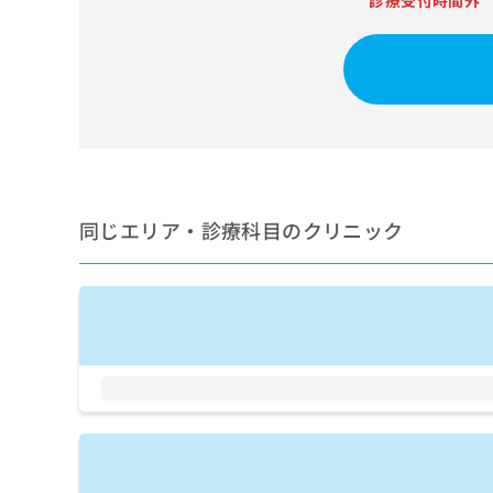
診療受付時間外
せ
こち
ち
らは
は
マイ
こ
ら
ナビ
ち
クリ
ら
ニッ
クナ
広
ビサ
広
資
イト
告
告
への
料
出
出
お問
の
稿
合せ
稿
ご
の
同じエリア・診療科目のクリニック
フォ
の
請
お
ーム
お
求
問
とな
問
りま
は
い
い
す。
こ
合
合
クリ
ち
わ
ニッ
わ
ら
せ
クの
せ
は
予
は
約・
こ
こ
無
症状
ち
ち
のご
料
ら
相談
ら
情
など
報
はで