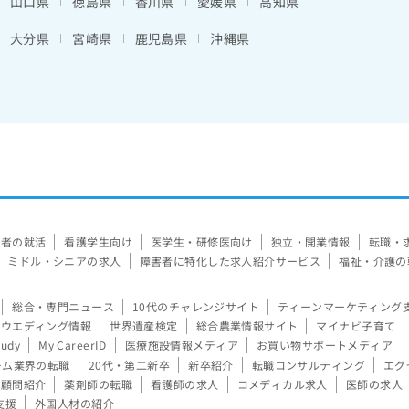
山口県
徳島県
香川県
愛媛県
高知県
大分県
宮崎県
鹿児島県
沖縄県
験者の就活
看護学生向け
医学生・研修医向け
独立・開業情報
転職・
ミドル・シニアの求人
障害者に特化した求人紹介サービス
福祉・介護の
総合・専門ニュース
10代のチャレンジサイト
ティーンマーケティング
ウエディング情報
世界遺産検定
総合農業情報サイト
マイナビ子育て
tudy
My CareerID
医療施設情報メディア
お買い物サポートメディア
ーム業界の転職
20代・第二新卒
新卒紹介
転職コンサルティング
エグ
顧問紹介
薬剤師の転職
看護師の求人
コメディカル求人
医師の求人
支援
外国人材の紹介