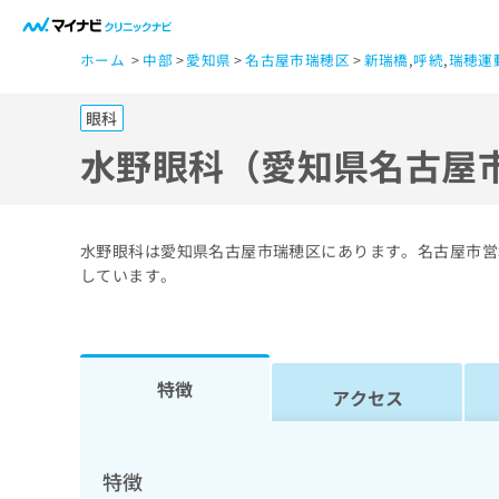
一
ホーム
中部
愛知県
名古屋市瑞穂区
新瑞橋
,
呼続
,
瑞穂運
般
ユ
眼科
ー
ザ
水野眼科（愛知県名古屋
ー
の
方
水野眼科は愛知県名古屋市瑞穂区にあります。名古屋市営
は
しています。
こ
ち
ら
特徴
アクセス
医
マ
療
イ
ナ
関
特徴
ビ