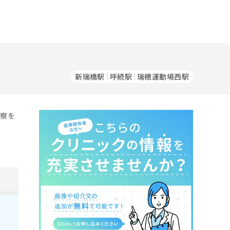
新瑞橋駅
呼続駅
瑞穂運動場西駅
診察を