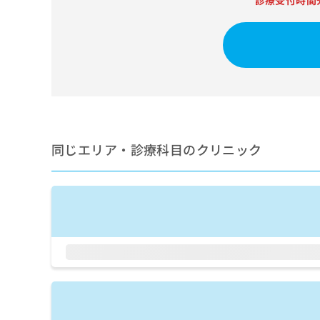
診療受付時間
せ
こち
ち
らは
は
マイ
こ
ら
ナビ
ち
クリ
ら
ニッ
クナ
広
ビサ
広
資
イト
告
告
への
料
出
出
お問
の
稿
合せ
稿
ご
の
同じエリア・診療科目のクリニック
フォ
の
請
お
ーム
お
求
問
とな
問
りま
は
い
い
す。
こ
合
合
クリ
ち
わ
ニッ
わ
ら
せ
クの
せ
は
予
は
約・
こ
こ
無
症状
ち
ち
のご
料
ら
相談
ら
情
など
報
はで