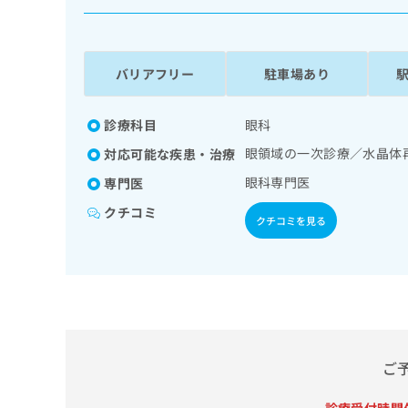
係
ク
者
リ
の
ニ
ッ
方
バリアフリー
駐車場あり
ク
は
ナ
こ
ビ
診療科目
眼科
ち
に
眼領域の一次診療／水晶体
対応可能な疾患・治療
関
ら
す
眼科専門医
専門医
る
クチコミ
お
クチコミを見る
広
広
問
告
告
い
出
代
合
稿
わ
理
の
せ
店
お
は
の
問
こ
い
方
ち
ご
合
ら
は
わ
こ