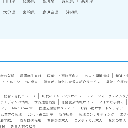
山口県
徳島県
香川県
愛媛県
高知県
大分県
宮崎県
鹿児島県
沖縄県
験者の就活
看護学生向け
医学生・研修医向け
独立・開業情報
転職・
ミドル・シニアの求人
障害者に特化した求人紹介サービス
福祉・介護の
総合・専門ニュース
10代のチャレンジサイト
ティーンマーケティング
ウエディング情報
世界遺産検定
総合農業情報サイト
マイナビ子育て
tudy
My CareerID
医療施設情報メディア
お買い物サポートメディア
ーム業界の転職
20代・第二新卒
新卒紹介
転職コンサルティング
エグ
顧問紹介
薬剤師の転職
看護師の求人
コメディカル求人
医師の求人
支援
外国人材の紹介