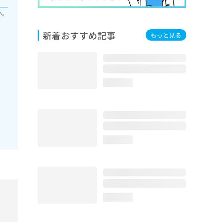
い。
新着おすすめ記事
もっと見る
loading...
loading...
loading...