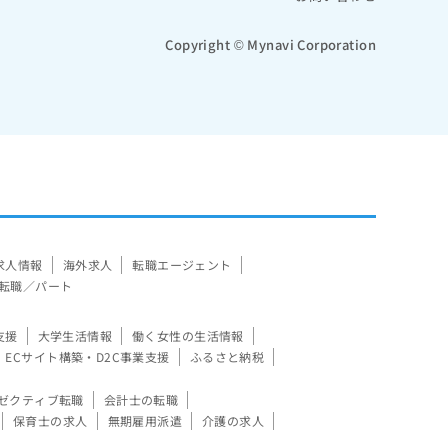
Copyright © Mynavi Corporation
求人情報
海外求人
転職エージェント
転職／パート
支援
大学生活情報
働く女性の生活情報
ECサイト構築・D2C事業支援
ふるさと納税
ゼクティブ転職
会計士の転職
保育士の求人
無期雇用派遣
介護の求人