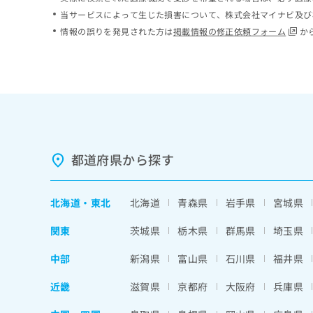
ち
み
当サービスによって生じた損害について、株式会社マイナビ及び
ら
は
情報の誤りを発見された方は
掲載情報の修正依頼フォーム
か
こ
ち
そ
ら
の
他
の
お
問
い
都道府県から探す
合
わ
せ
北海道
・
東北
北海道
青森県
岩手県
宮城県
は
こ
関東
茨城県
栃木県
群馬県
埼玉県
ち
ら
中部
新潟県
富山県
石川県
福井県
近畿
滋賀県
京都府
大阪府
兵庫県