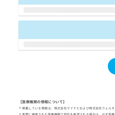
拡
資
きま
充
料
せん
の
ので
の
ご了
お
ご
承く
申
請
ださ
し
求
い。
込
は
み
こ
は
ち
こ
ら
ち
ら
無
料
掲
情
載
報
情
拡
報
充
の
の
修
お
【医療機関の情報について】
正
申
掲載している情報は、株式会社マイナビおよび株式会社ウェルネ
は
し
こ
実際に検索された医療機関で受診を希望される場合は、必ず医療
込