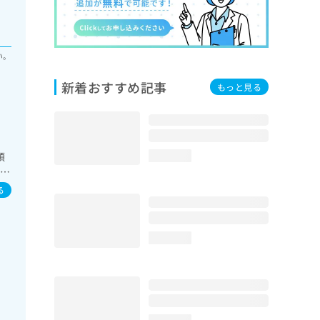
い。
新着おすすめ記事
もっと見る
領
loading...
査／
術／
る
領
域
担
loading...