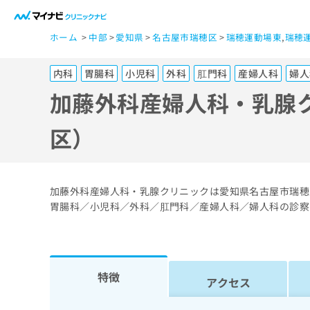
一
ホーム
中部
愛知県
名古屋市瑞穂区
瑞穂運動場東
,
瑞穂
般
ユ
内科
胃腸科
小児科
外科
肛門科
産婦人科
婦人
ー
ザ
加藤外科産婦人科・乳腺
ー
の
区）
方
は
こ
加藤外科産婦人科・乳腺クリニックは愛知県名古屋市瑞穂
ち
胃腸科／小児科／外科／肛門科／産婦人科／婦人科の診察
ら
医
マ
特徴
療
イ
アクセス
ナ
関
ビ