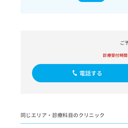
せ
こち
ち
らは
は
マイ
こ
ら
ナビ
ち
クリ
ら
ニッ
クナ
広
ビサ
広
資
イト
告
ご
告
への
料
出
出
お問
の
稿
合せ
診療受付時間
稿
ご
の
フォ
の
請
お
ーム
お
求
問
とな
電話する
問
りま
は
い
い
す。
こ
合
合
クリ
ち
わ
ニッ
わ
ら
せ
クの
せ
は
予
は
約・
こ
こ
無
症状
ち
ち
のご
料
同じエリア・診療科目のクリニック
ら
相談
ら
情
など
報
はで