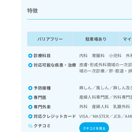
係
ク
者
特徴
リ
の
ニ
ッ
方
ク
は
ナ
こ
バリアフリー
駐車場あり
マイ
ビ
ち
に
関
ら
診療科目
内科 胃腸科 小児科 外
す
る
皮膚･形成外科領域の一次
対応可能な疾患・治療
お
域の一次診療／肝･胆道・
広
広
問
腎･泌尿器系領域の一次診
告
告
い
ハイリスク妊産婦共同管理
出
代
合
麻しん／風しん／麻しん及
予防接種
域の一次診療／更年期障害
稿
わ
理
の一次診療／筋・骨格系及
産婦人科専門医／外科専門
専門医
の
せ
店
当する医師による読影）／
お
は
外科 産婦人科 乳腺外科
専門外来
の
問
こ
い
対応クレジットカード
VISA／MASTER／JCB／AM
方
ち
合
ら
は
クチコミ
わ
クチコミを見る
こ