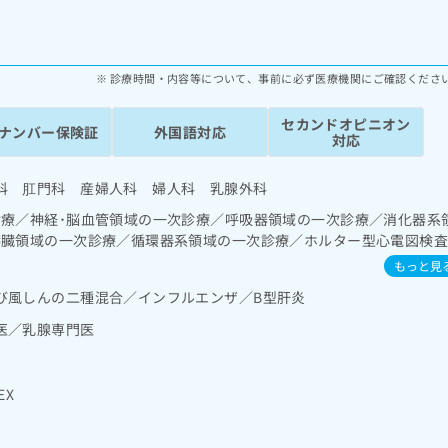
診療時間・内容等について、事前に必ず医療機関にご確認くださ
セカンドオピニオン
ナンバー保険証
外国語対応
対応
科 肛門科 産婦人科 婦人科 乳腺外科
診療／神経･脳血管領域の一次診療／呼吸器領域の一次診療／消化器系
膵臓領域の一次診療／循環器系領域の一次診療／ホルター型心電図検
療／産科領域の一次診療／正常分娩／選択帝王切開術／緊急帝王切開
もっと見
／ハイリスク妊産婦連携指導／乳腺炎重症化予防ケア・指導／婦人科
び風しんの二種混合／インフルエンザ／B型肝炎
治療／乳腺領域の一次診療／乳腺悪性腫瘍手術／内分泌･代謝･栄養領
び外傷領域の一次診療／硬膜外麻酔／画像診断管理（専ら画像診断を
医／乳腺専門医
マンモグラフィー検査（乳房撮影）／漢方薬の処方
EX