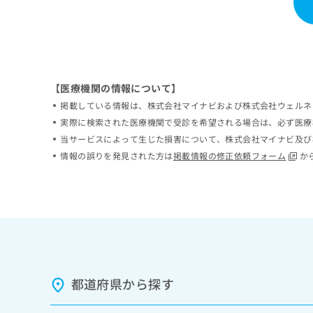
ち
み
ら
は
こ
ち
そ
ら
の
【医療機関の情報について】
他
掲載している情報は、株式会社マイナビおよび株式会社ウェルネ
の
お
実際に検索された医療機関で受診を希望される場合は、必ず医療
問
当サービスによって生じた損害について、株式会社マイナビ及び
い
情報の誤りを発見された方は
掲載情報の修正依頼フォーム
か
合
わ
せ
は
こ
ち
ら
都道府県から探す