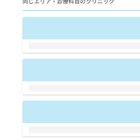
同じエリア・診療科目のクリニック
拡
資
きま
充
料
せん
の
ので
の
ご了
お
ご
承く
申
請
ださ
し
求
い。
込
は
み
こ
は
ち
こ
ら
ち
ら
無
料
掲
情
載
報
情
拡
報
充
の
の
修
お
正
申
は
し
こ
込