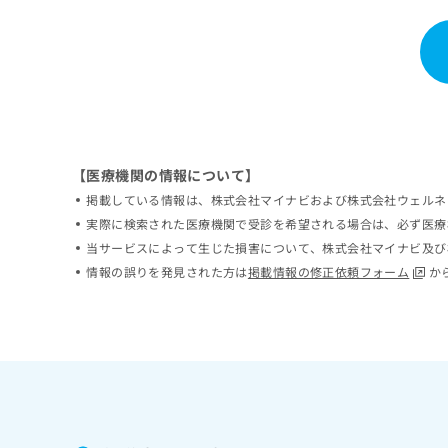
ち
み
ら
は
こ
ち
そ
ら
の
他
の
お
【医療機関の情報について】
問
掲載している情報は、株式会社マイナビおよび株式会社ウェルネ
い
実際に検索された医療機関で受診を希望される場合は、必ず医療
合
当サービスによって生じた損害について、株式会社マイナビ及び
わ
せ
情報の誤りを発見された方は
掲載情報の修正依頼フォーム
か
は
こ
ち
ら