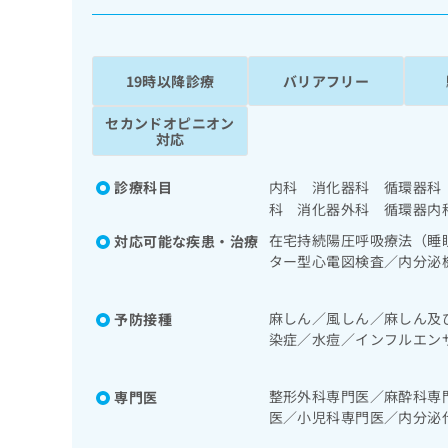
係
ク
者
リ
の
ニ
ッ
方
19時以降診療
バリアフリー
ク
は
ナ
セカンドオピニオン
こ
ビ
対応
ち
に
関
ら
診療科目
内科 消化器科 循環器科
す
科 消化器外科 循環器内
る
お
在宅持続陽圧呼吸療法（睡
対応可能な疾患・治療
広
広
問
ター型心電図検査／内分泌
告
告
い
己血糖測定）／筋・骨格系
出
代
合
手術）／骨折観血的手術／
稿
わ
麻しん／風しん／麻しん及
予防接種
理
手術／椎間板摘出術／小児
の
せ
染症／水痘／インフルエン
店
ョン／運動器リハビリテー
お
は
染症
疾患／小児アレルギー疾患
の
問
こ
麻酔／神経ブロック／ＭＲ
い
方
ち
整形外科専門医／麻酔科専
専門医
合
ら
医／小児科専門医／内分泌
は
わ
器内視鏡専門医／リウマチ
こ