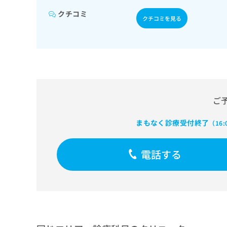
せ
こち
ち
らは
は
クチコミ
クチコミを見る
マイ
こ
ら
ナビ
ち
クリ
ら
ニッ
クナ
広
ビサ
広
資
イト
告
告
への
料
出
出
お問
の
稿
合せ
稿
ご
ご
の
フォ
の
請
お
ーム
お
求
まもなく診療受付終了
問
とな
（16
問
りま
は
い
い
す。
こ
合
合
クリ
電話する
ち
わ
ニッ
わ
ら
せ
クの
せ
は
予
は
約・
こ
こ
無
症状
ち
ち
のご
料
ら
相談
ら
情
など
報
はで