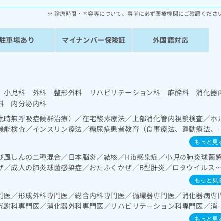
診療時間・内容等について、事前に必ず医療機関にご確認くださ
駐車場あり
マイナンバー保険証
外国語対応
 小児科 外科 整形外科 リハビリテーション科 麻酔科 消化器
科 内分泌内科
眠時無呼吸症候群治療）／在宅酸素療法／上部消化管内視鏡検査／ホ
機能検査／インスリン療法／糖尿病患者教育（食事療法、運動療法、
及び外傷領域の一次診療／手の外科手術／アキレス腱断裂手術（筋・
もっと見
人工股関節置換術（関節手術）／人工膝関節置換術（関節手術）／脊
び風しんの二種混合／日本脳炎／結核／Hib感染症／小児の肺炎球菌
整形外科手術／義肢装具の作成及び評価／脳血管疾患等リハビリテー
ザ／成人の肺炎球菌感染症／おたふくかぜ／B型肝炎／ロタウイルス
ション／小児領域の一次診療／小児呼吸器疾患／小児腎疾患／小児神
／小児内分泌疾患／乳幼児の育児相談／夜尿症の治療／全身麻酔／脊
もっと見
Ｉ撮影／CT撮影
門医／形成外科専門医／総合内科専門医／循環器専門医／消化器病専
代謝科専門医／消化器外科専門医／リハビリテーション科専門医／消
専門医
もっと見