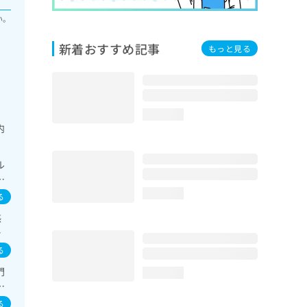
い。
新着おすすめ記事
もっと見る
loading...
内
ル
自
腱
loading...
る
椎
感
シ
感
経
椎
る
門
loading...
化
る