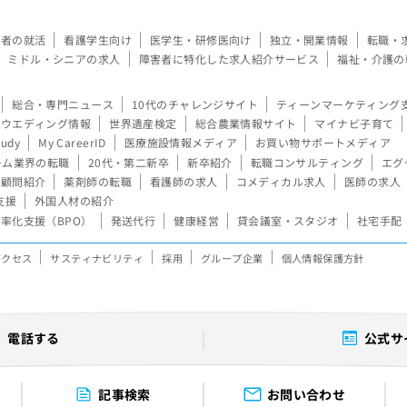
験者の就活
看護学生向け
医学生・研修医向け
独立・開業情報
転職・
ミドル・シニアの求人
障害者に特化した求人紹介サービス
福祉・介護の
総合・専門ニュース
10代のチャレンジサイト
ティーンマーケティング
ウエディング情報
世界遺産検定
総合農業情報サイト
マイナビ子育て
tudy
My CareerID
医療施設情報メディア
お買い物サポートメディア
ーム業界の転職
20代・第二新卒
新卒紹介
転職コンサルティング
エグ
顧問紹介
薬剤師の転職
看護師の求人
コメディカル求人
医師の求人
支援
外国人材の紹介
率化支援（BPO）
発送代行
健康経営
貸会議室・スタジオ
社宅手配
アクセス
サスティナビリティ
採用
グループ企業
個人情報保護方針
電話する
公式サ
記事検索
お問い合わせ