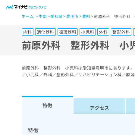
一
ホーム
中部
愛知県
豊明市
豊明
前原外科 整形外科 
般
ユ
内科
消化器科
循環器科
小児科
外科
整形外科
ー
ザ
前原外科 整形外科 小
ー
の
方
前原外科 整形外科 小児科は愛知県豊明市にあります。
は
／小児科／外科／整形外科／リハビリテーション科／麻酔
こ
ち
ら
特徴
アクセス
医
マ
療
イ
ナ
関
特徴
ビ