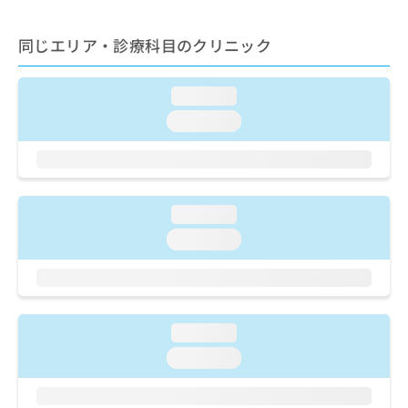
ご了
ら
み
承く
は
ださ
同じエリア・診療科目のクリニック
こ
無
い。
ち
料
ら
情
loading...
報
拡
loading...
掲
充
載
の
情
お
報
申
の
し
loading...
修
込
正
loading...
み
は
は
こ
こ
ち
ち
ら
ら
loading...
そ
loading...
の
他
の