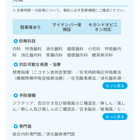
ッ
は
ク
診療時間・内容等について、事前に必ず医療機関にご確認ください。
こ
ナ
ち
ビ
ら
マイナンバー保
セカンドオピニ
駐車場あり
に
険証
オン対応
関
広
す
診療科目
広
告
る
告
内科 呼吸器科 消化器科 循環器科 小児科 呼吸器内
代
お
出
科 消化器内科 胃腸内科 循環器内科 糖尿病内科
理
問
稿
対応可能な疾患・治療
店
い
の
合
禁煙指導（ニコチン依存症管理）／在宅持続陽圧呼吸療法
の
お
（睡眠時無呼吸症候群治療）／在宅酸素療法／消化器系領域
わ
方
問
の一次診療／上部消化管内視鏡検査／肝･胆道・膵臓領域の
せ
い
もっと見る
は
一次診療／循環器系領域の一次診療／ホルター型心電図検査
は
合
こ
予防接種
／腎･泌尿器系領域の一次診療／内分泌･代謝･栄養領域の一
こ
わ
ち
次診療／インスリン療法／糖尿病患者教育（食事療法、運動
ジフテリア、百日せき及び破傷風の三種混合／麻しん／風し
ち
せ
ら
療法、自己血糖測定）／糖尿病による合併症に対する継続的
ん／麻しん及び風しんの二種混合／日本脳炎／破傷風／ヒト
ら
は
な管理及び指導／血液・免疫系領域の一次診療
パピローマウイルス感染症／水痘／インフルエンザ／成人の
こ
もっと見る
肺炎球菌感染症／おたふくかぜ／A型肝炎／B型肝炎
こち
ち
広
専門医
らは
広
ら
告
マイ
総合内科専門医／消化器病専門医
告
出
ナビ