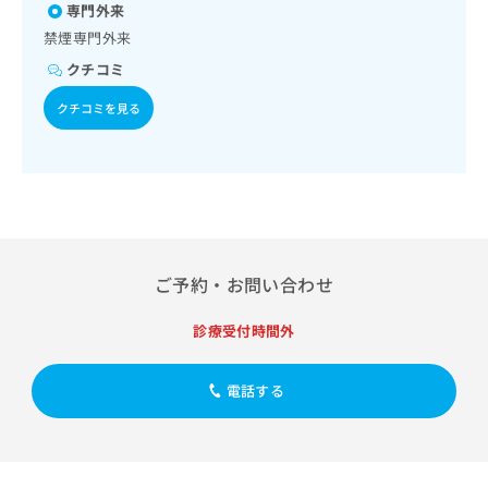
出
稿
クリ
専門外来
資
稿
ニッ
の
料
禁煙専門外来
クナ
の
お
の
ビサ
クチコミ
お
問
ご
イト
問
い
請
への
クチコミを見る
い
合
お問
求
合
合せ
わ
は
フォ
わ
せ
こ
ーム
せ
は
ち
とな
は
こ
ら
りま
こ
ち
す。
ち
ら
クリ
無
ら
ニッ
料
ご予約・お問い合わせ
クの
資
情
予
料
報
約・
診療受付時間外
の
症状
拡
のご
ご
充
相談
請
の
電話する
など
求
お
はで
は
申
きま
こ
せん
し
ので
ち
込