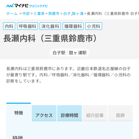
一
般
ホーム
中部
三重県
鈴鹿市
白子
,
鼓ヶ浦
長瀬内科（三重県鈴鹿市 白子
ユ
内科
呼吸器科
消化器科
循環器科
小児科
ー
ザ
長瀬内科（三重県鈴鹿市）
ー
の
白子駅
鼓ヶ浦駅
方
は
こ
長瀬内科は三重県鈴鹿市にあります。近畿日本鉄道名古屋線の白子
が最寄り駅です。内科／呼吸器科／消化器科／循環器科／小児科の
ち
診察をしています。
ら
医
マ
療
イ
関
ナ
特徴
アクセス
診療時間
紹介記事
医師
係
ビ
者
ク
の
リ
方
ニ
特徴