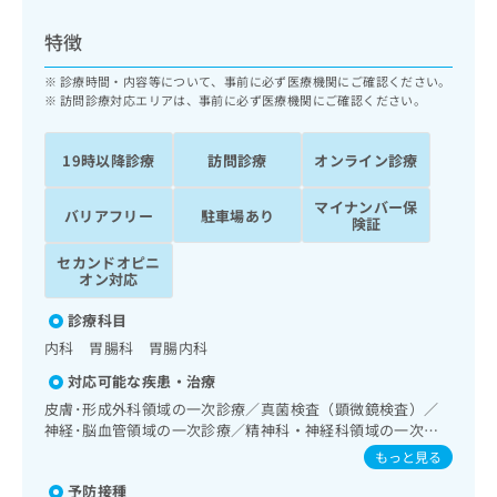
ッ
は
ク
こ
特徴
ナ
ち
ビ
診療時間・内容等について、事前に必ず医療機関にご確認ください。
ら
に
訪問診療対応エリアは、事前に必ず医療機関にご確認ください。
関
広
す
広
告
19時以降診療
訪問診療
オンライン診療
る
告
代
お
出
マイナンバー保
理
問
稿
バリアフリー
駐車場あり
険証
店
い
の
合
の
お
セカンドオピニ
わ
オン対応
方
問
せ
い
は
診療科目
は
合
こ
こ
わ
内科 胃腸科 胃腸内科
ち
ち
せ
ら
対応可能な疾患・治療
ら
は
皮膚･形成外科領域の一次診療／真菌検査（顕微鏡検査）／
こ
神経･脳血管領域の一次診療／精神科・神経科領域の一次診
こち
ち
広
らは
療／終夜睡眠ポリグラフィー／睡眠障害／認知症／眼領域の
もっと見る
広
ら
告
マイ
一次診療／耳鼻咽喉領域の一次診療／純音聴力検査／呼吸器
告
出
ナビ
予防接種
領域の一次診療／在宅持続陽圧呼吸療法（睡眠時無呼吸症候