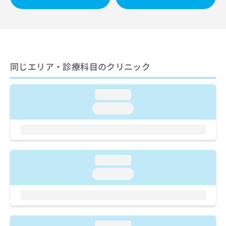
ご了
ら
み
承く
は
ださ
こ
無
い。
ち
料
ら
情
報
同じエリア・診療科目のクリニック
拡
掲
充
載
の
情
loading...
お
報
申
loading...
の
し
修
込
正
み
は
は
こ
こ
ち
loading...
ち
ら
loading...
ら
そ
の
他
の
loading...