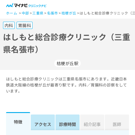
一
般
ホーム
中部
三重県
名張市
桔梗が丘
はしもと総合診療クリニック（三
ユ
内科
胃腸科
ー
ザ
はしもと総合診療クリニック（三重
ー
県名張市）
の
方
は
桔梗が丘駅
こ
ち
はしもと総合診療クリニックは三重県名張市にあります。近畿日本
ら
鉄道大阪線の桔梗が丘が最寄り駅です。内科／胃腸科の診察をして
います。
医
マ
療
イ
関
ナ
係
ビ
者
ク
特徴
アクセス
診療時間
紹介記事
医師
の
リ
方
ニ