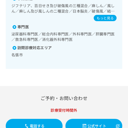
出
稿
クリ
資
群治療）／在宅酸素療法／消化器系領域の一次診療／上部消
ジフテリア、百日せき及び破傷風の三種混合／麻しん／風し
稿
ニッ
の
料
化管内視鏡検査／人工肛門の管理／肝･胆道・膵臓領域の一
ん／麻しん及び風しんの二種混合／日本脳炎／破傷風／結核
クナ
の
お
の
次診療／循環器系領域の一次診療／ホルター型心電図検査／
／Hib感染症／小児の肺炎球菌感染症／ヒトパピローマウイ
ビサ
もっと見る
お
問
ご
腎･泌尿器系領域の一次診療／尿失禁の治療／婦人科領域の
イト
ルス感染症／水痘／インフルエンザ／成人の肺炎球菌感染症
問
い
請
一次診療／乳腺領域の一次診療／内分泌･代謝･栄養領域の一
への
専門医
／おたふくかぜ／A型肝炎／B型肝炎／ロタウイルス感染症
い
合
お問
次診療／インスリン療法／糖尿病患者教育（食事療法、運動
求
泌尿器科専門医／総合内科専門医／外科専門医／肝臓専門医
合
合せ
わ
療法、自己血糖測定）／糖尿病による合併症に対する継続的
は
／救急科専門医／消化器外科専門医
フォ
わ
せ
な管理及び指導／血液・免疫系領域の一次診療／筋・骨格系
こ
ーム
せ
訪問診療対応エリア
及び外傷領域の一次診療／小児領域の一次診療／医療用麻薬
は
ち
とな
は
によるがん疼痛治療／漢方薬の処方／在宅における看取り
こ
ら
名張市
りま
こ
ち
す。
ち
ら
クリ
無
ら
ニッ
料
クの
資
情
予
料
報
約・
の
症状
拡
のご
ご
充
ご予約・お問い合わせ
相談
請
の
など
求
お
はで
診療受付時間外
は
申
きま
こ
せん
し
ので
ち
込
電話する
公式サイト