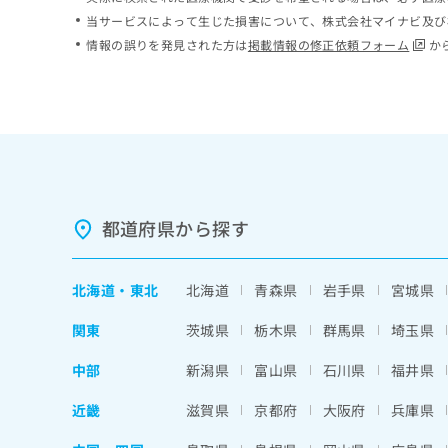
ち
み
当サービスによって生じた損害について、株式会社マイナビ及び
ら
は
情報の誤りを発見された方は
掲載情報の修正依頼フォーム
か
こ
ち
そ
ら
の
他
の
お
問
い
都道府県から探す
合
わ
せ
北海道
・
東北
北海道
青森県
岩手県
宮城県
は
こ
関東
茨城県
栃木県
群馬県
埼玉県
ち
ら
中部
新潟県
富山県
石川県
福井県
近畿
滋賀県
京都府
大阪府
兵庫県