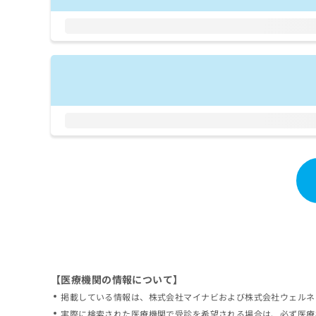
拡
資
きま
充
料
せん
の
ので
の
ご了
お
ご
承く
申
請
ださ
し
求
い。
込
は
み
こ
は
ち
こ
ら
ち
ら
無
料
掲
情
載
報
情
拡
報
充
の
の
修
お
【医療機関の情報について】
正
申
掲載している情報は、株式会社マイナビおよび株式会社ウェルネ
は
し
こ
実際に検索された医療機関で受診を希望される場合は、必ず医療
込