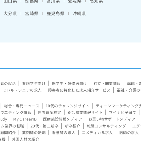
山口県
徳島県
香川県
愛媛県
高知県
大分県
宮崎県
鹿児島県
沖縄県
験者の就活
看護学生向け
医学生・研修医向け
独立・開業情報
転職・
ミドル・シニアの求人
障害者に特化した求人紹介サービス
福祉・介護の
総合・専門ニュース
10代のチャレンジサイト
ティーンマーケティング
ウエディング情報
世界遺産検定
総合農業情報サイト
マイナビ子育て
tudy
My CareerID
医療施設情報メディア
お買い物サポートメディア
ーム業界の転職
20代・第二新卒
新卒紹介
転職コンサルティング
エグ
顧問紹介
薬剤師の転職
看護師の求人
コメディカル求人
医師の求人
支援
外国人材の紹介