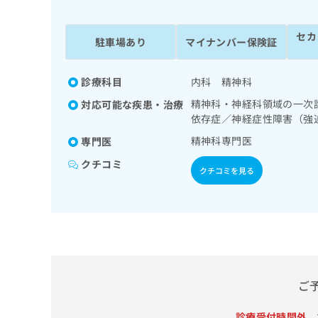
係
ク
者
リ
セカ
の
ニ
駐車場あり
マイナンバー保険証
ッ
方
ク
は
ナ
診療科目
内科 精神科
こ
ビ
精神科・神経科領域の一次
対応可能な疾患・治療
ち
に
依存症／神経症性障害（強
関
ら
す
精神科専門医
専門医
る
クチコミ
お
クチコミを見る
広
広
問
告
告
い
出
代
合
稿
わ
理
の
せ
店
お
は
の
問
こ
い
方
ち
ご
合
ら
は
わ
こ
診療受付時間外