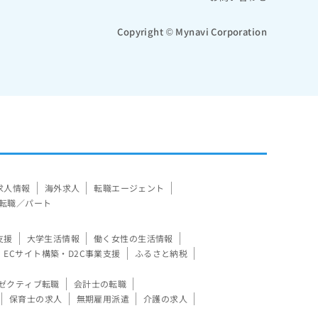
Copyright © Mynavi Corporation
求人情報
海外求人
転職エージェント
転職／パート
支援
大学生活情報
働く女性の生活情報
ECサイト構築・D2C事業支援
ふるさと納税
ゼクティブ転職
会計士の転職
保育士の求人
無期雇用派遣
介護の求人