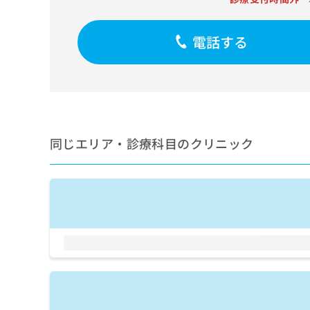
せ
こち
ち
らは
は
マイ
こ
ら
ナビ
電話する
ち
クリ
ら
ニッ
クナ
広
ビサ
広
資
イト
告
告
への
料
出
出
お問
の
稿
合せ
稿
ご
の
同じエリア・診療科目のクリニック
フォ
の
請
お
ーム
お
求
問
とな
問
りま
は
い
い
す。
こ
合
合
クリ
ち
わ
ニッ
わ
ら
せ
クの
せ
は
予
は
約・
こ
こ
無
症状
ち
ち
のご
料
ら
相談
ら
情
など
報
はで