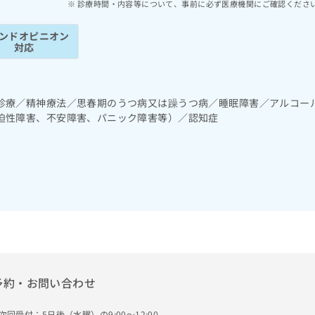
診療時間・内容等について、事前に必ず医療機関にご確認くださ
ンドオピニオン
対応
診療／精神療法／思春期のうつ病又は躁うつ病／睡眠障害／アルコー
迫性障害、不安障害、パニック障害等）／認知症
予約・お問い合わせ
次回受付：5日後（水曜）の9:00～12:00