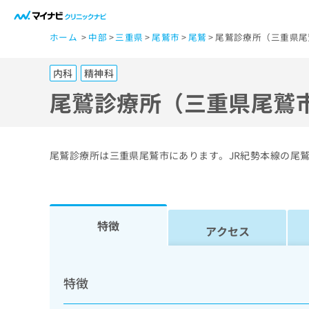
一
ホーム
中部
三重県
尾鷲市
尾鷲
尾鷲診療所（三重県尾
般
ユ
内科
精神科
ー
ザ
尾鷲診療所（三重県尾鷲
ー
の
方
尾鷲診療所は三重県尾鷲市にあります。JR紀勢本線の尾
は
こ
ち
ら
特徴
アクセス
医
マ
療
イ
特徴
ナ
関
ビ