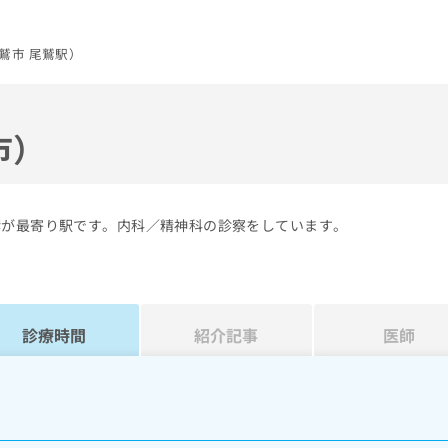
鷲市 尾鷲駅）
市）
鷲が最寄り駅です。内科／精神科の診察をしています。
診療時間
紹介記事
医師