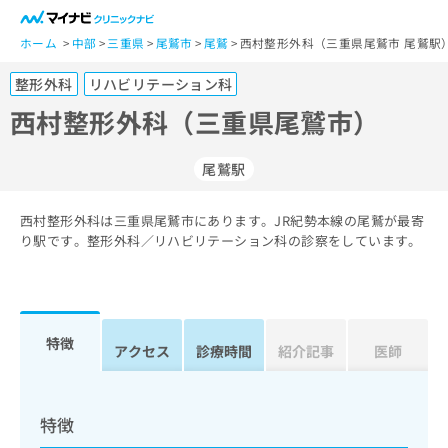
一
般
ホーム
中部
三重県
尾鷲市
尾鷲
西村整形外科（三重県尾鷲市 尾鷲駅
ユ
整形外科
リハビリテーション科
ー
ザ
西村整形外科（三重県尾鷲市）
ー
の
尾鷲駅
方
は
こ
西村整形外科は三重県尾鷲市にあります。JR紀勢本線の尾鷲が最寄
り駅です。整形外科／リハビリテーション科の診察をしています。
ち
ら
医
マ
療
イ
特徴
アクセス
診療時間
紹介記事
医師
関
ナ
係
ビ
者
ク
の
リ
特徴
方
ニ