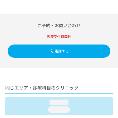
出
稿
クリ
資
稿
ニッ
の
料
クナ
の
お
の
ビサ
お
問
ご
イト
問
い
請
への
ご予約・お問い合わせ
い
合
お問
求
合
合せ
わ
は
診療受付時間外
フォ
わ
せ
こ
ーム
せ
は
ち
とな
は
こ
ら
電話する
りま
こ
ち
す。
ち
ら
クリ
無
ら
ニッ
料
クの
資
情
予
料
報
約・
の
症状
拡
同じエリア・診療科目のクリニック
のご
ご
充
相談
請
の
など
求
お
はで
loading...
は
申
きま
こ
loading...
せん
し
ので
ち
込