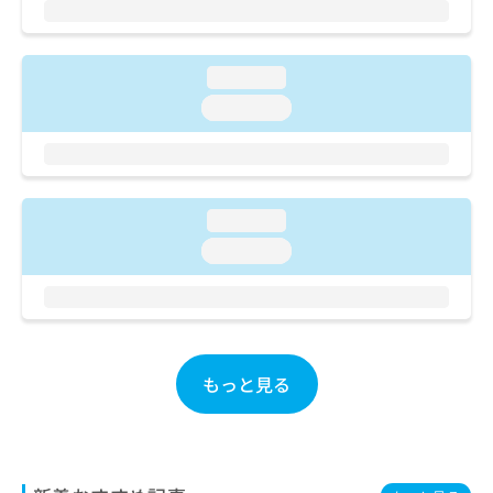
ご了
ら
み
承く
は
ださ
こ
無
い。
ち
loading...
料
ら
情
loading...
報
拡
掲
充
載
の
情
お
報
loading...
申
の
loading...
し
修
込
正
み
は
は
こ
こ
ち
ち
ら
もっと見る
ら
そ
の
他
の