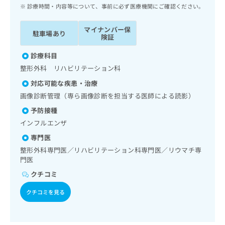
ッ
は
診療時間・内容等について、事前に必ず医療機関にご確認ください。
ク
こ
ナ
ち
マイナンバー保
駐車場あり
ビ
険証
ら
に
関
診療科目
広
す
広
整形外科 リハビリテーション科
告
る
告
代
対応可能な疾患・治療
お
出
理
問
画像診断管理（専ら画像診断を担当する医師による読影）
稿
店
い
の
予防接種
合
の
お
インフルエンザ
わ
方
問
せ
い
専門医
は
は
合
こ
整形外科専門医／リハビリテーション科専門医／リウマチ専
こ
わ
門医
ち
ち
せ
ら
クチコミ
ら
は
こ
クチコミを見る
こち
ち
広
らは
広
ら
告
マイ
告
出
ナビ