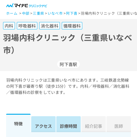
一
般
ホーム
中部
三重県
いなべ市
阿下喜
羽場内科クリニック（三重県いな
ユ
内科
呼吸器科
消化器科
循環器科
ー
ザ
羽場内科クリニック（三重県いなべ
ー
市）
の
方
は
阿下喜駅
こ
ち
羽場内科クリニックは三重県いなべ市にあります。三岐鉄道北勢線
ら
の阿下喜が最寄り駅（徒歩15分）です。内科／呼吸器科／消化器科
／循環器科の診察をしています。
医
マ
療
イ
関
ナ
係
ビ
者
ク
特徴
アクセス
診療時間
紹介記事
医師
の
リ
方
ニ