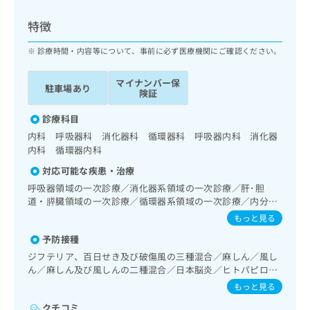
ッ
は
ク
こ
特徴
ナ
ち
ビ
診療時間・内容等について、事前に必ず医療機関にご確認ください。
ら
に
関
マイナンバー保
広
駐車場あり
す
広
険証
告
る
告
代
お
診療科目
出
理
問
稿
内科 呼吸器科 消化器科 循環器科 呼吸器内科 消化器
店
い
の
内科 循環器内科
合
の
お
対応可能な疾患・治療
わ
方
問
せ
呼吸器領域の一次診療／消化器系領域の一次診療／肝･胆
い
は
は
道・膵臓領域の一次診療／循環器系領域の一次診療／内分
合
こ
泌･代謝･栄養領域の一次診療
こ
わ
もっと見る
ち
ち
せ
ら
予防接種
ら
は
ジフテリア、百日せき及び破傷風の三種混合／麻しん／風し
こ
こち
ん／麻しん及び風しんの二種混合／日本脳炎／ヒトパピロー
ち
広
らは
マウイルス感染症／水痘／インフルエンザ／成人の肺炎球菌
広
ら
もっと見る
告
マイ
感染症／おたふくかぜ／B型肝炎
告
出
ナビ
クチコミ