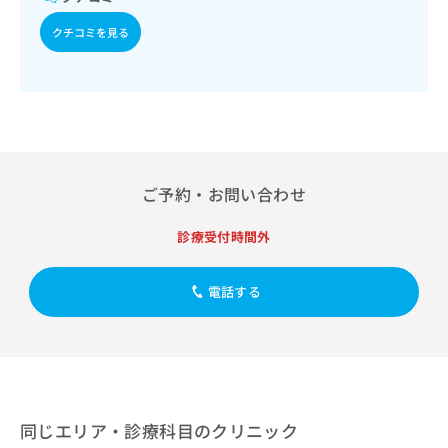
出
稿
クリ
資
稿
ニッ
の
料
クチコミを見る
クナ
の
お
の
ビサ
お
問
ご
イト
問
い
請
への
い
合
お問
求
合
合せ
わ
は
フォ
わ
せ
こ
ーム
せ
は
ち
とな
は
こ
ら
ご予約・お問い合わせ
りま
こ
ち
す。
ち
ら
クリ
診療受付時間外
無
ら
ニッ
料
クの
資
情
予
電話する
料
報
約・
の
症状
拡
のご
ご
充
相談
請
の
など
求
お
はで
は
申
きま
こ
せん
し
同じエリア・診療科目のクリニック
ので
ち
込