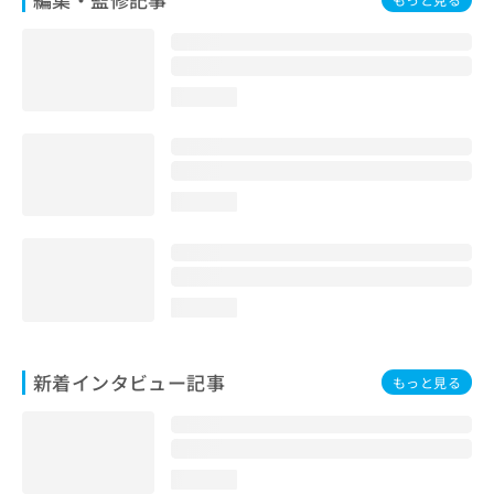
loading...
loading...
loading...
新着インタビュー記事
もっと見る
loading...