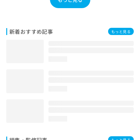
お
問
い
合
わ
新着おすすめ記事
もっと見る
せ
は
こ
ち
loading...
ら
loading...
loading...
編集・監修記事
もっと見る