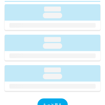
ご了
ら
み
承く
は
ださ
loading...
こ
無
い。
loading...
ち
料
ら
情
報
拡
掲
充
載
loading...
の
情
お
報
loading...
申
の
し
修
込
正
み
は
は
こ
loading...
こ
ち
loading...
ち
ら
ら
そ
の
他
の
もっと見る