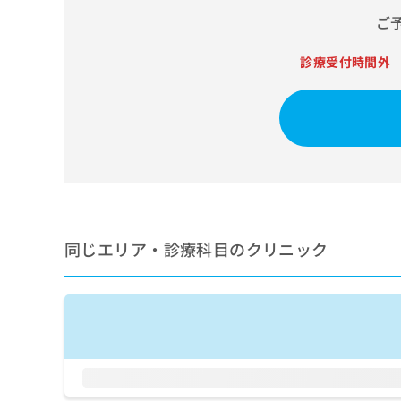
せ
こち
ち
らは
ご
は
マイ
こ
ら
ナビ
ち
診療受付時間外
クリ
ら
ニッ
クナ
広
ビサ
広
資
イト
告
告
への
料
出
出
お問
の
稿
合せ
稿
ご
の
フォ
の
請
お
ーム
お
求
問
とな
問
りま
は
い
い
同じエリア・診療科目のクリニック
す。
こ
合
合
クリ
ち
わ
ニッ
わ
ら
せ
クの
せ
は
予
は
約・
こ
こ
無
症状
ち
ち
のご
料
ら
相談
ら
情
など
報
はで