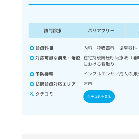
係
ク
者
リ
の
ニ
ッ
方
ク
訪問診療
バリアフリー
は
ナ
こ
ビ
ち
診療科目
内科 呼吸器科 循環器科
に
関
ら
在宅持続陽圧呼吸療法（睡
対応可能な疾患・治療
す
における看取り
る
お
インフルエンザ／成人の肺
予防接種
広
広
問
津市
告
訪問診療対応エリア
告
い
出
代
合
クチコミ
クチコミを見る
稿
わ
理
の
せ
店
お
は
の
問
こ
い
方
ち
合
ら
は
わ
こ