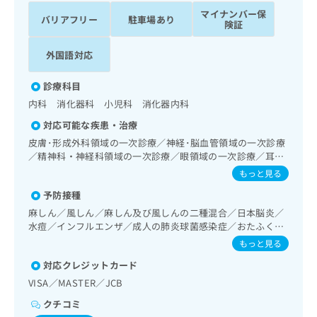
ッ
は
マイナンバー保
バリアフリー
駐車場あり
ク
こ
険証
ナ
ち
ビ
外国語対応
ら
に
関
広
診療科目
す
広
告
内科 消化器科 小児科 消化器内科
る
告
代
お
出
対応可能な疾患・治療
理
問
稿
皮膚･形成外科領域の一次診療／神経･脳血管領域の一次診療
店
い
の
／精神科・神経科領域の一次診療／眼領域の一次診療／耳鼻
合
の
お
咽喉領域の一次診療／呼吸器領域の一次診療／在宅酸素療法
もっと見る
わ
方
問
／消化器系領域の一次診療／上部消化管内視鏡検査／肝･胆
せ
い
は
予防接種
道・膵臓領域の一次診療／循環器系領域の一次診療／腎･泌
は
合
尿器系領域の一次診療／内分泌･代謝･栄養領域の一次診療／
こ
麻しん／風しん／麻しん及び風しんの二種混合／日本脳炎／
こ
わ
インスリン療法／血液・免疫系領域の一次診療／筋・骨格系
ち
水痘／インフルエンザ／成人の肺炎球菌感染症／おたふくか
ち
せ
及び外傷領域の一次診療／小児領域の一次診療／医療用麻薬
ぜ／A型肝炎／B型肝炎
ら
もっと見る
ら
は
によるがん疼痛治療／漢方薬の処方／在宅における看取り
こ
対応クレジットカード
こち
ち
広
VISA／MASTER／JCB
らは
広
ら
告
マイ
クチコミ
告
出
ナビ