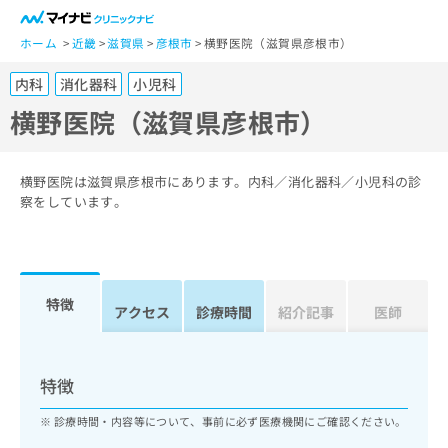
一
般
ホーム
近畿
滋賀県
彦根市
横野医院（滋賀県彦根市）
ユ
内科
消化器科
小児科
ー
ザ
横野医院（滋賀県彦根市）
ー
の
方
横野医院は滋賀県彦根市にあります。内科／消化器科／小児科の診
は
察をしています。
こ
ち
ら
特徴
医
アクセス
診療時間
紹介記事
医師
マ
療
イ
関
ナ
係
ビ
特徴
者
ク
の
リ
診療時間・内容等について、事前に必ず医療機関にご確認ください。
方
ニ