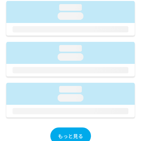
ご了
ら
み
承く
loading...
は
ださ
こ
loading...
無
い。
ち
料
ら
情
報
拡
掲
充
loading...
載
の
情
loading...
お
報
申
の
し
修
込
正
み
は
loading...
は
こ
loading...
こ
ち
ち
ら
ら
そ
の
他
もっと見る
の