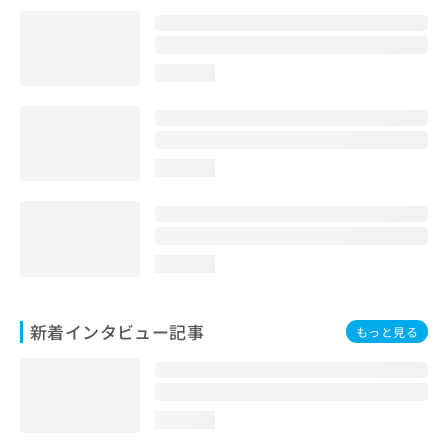
loading...
loading...
loading...
新着インタビュー記事
もっと見る
loading...