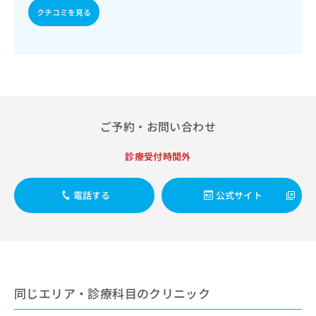
出
稿
クリ
資
クチコミを見る
稿
ニッ
の
料
クナ
の
お
の
ビサ
お
問
ご
イト
問
い
請
への
い
合
お問
求
合
合せ
わ
は
フォ
わ
せ
こ
ーム
せ
は
ち
ご予約・お問い合わせ
とな
は
こ
ら
りま
こ
ち
す。
診療受付時間外
ち
ら
クリ
無
ら
ニッ
料
クの
資
電話する
公式サイト
情
予
料
報
約・
の
症状
拡
のご
ご
充
相談
請
の
など
求
お
はで
は
申
きま
同じエリア・診療科目のクリニック
こ
せん
し
ので
ち
込