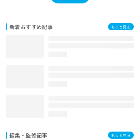
お
問
い
合
新着おすすめ記事
もっと見る
わ
せ
は
こ
ち
loading...
ら
loading...
loading...
編集・監修記事
もっと見る