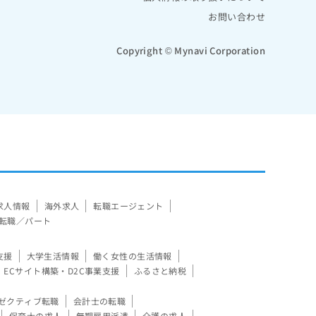
お問い合わせ
Copyright © Mynavi Corporation
求人情報
海外求人
転職エージェント
転職／パート
支援
大学生活情報
働く女性の生活情報
ECサイト構築・D2C事業支援
ふるさと納税
ゼクティブ転職
会計士の転職
保育士の求人
無期雇用派遣
介護の求人