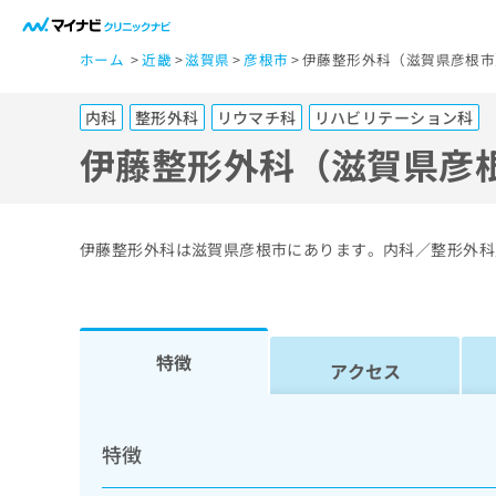
一
ホーム
近畿
滋賀県
彦根市
伊藤整形外科（滋賀県彦根市
般
ユ
内科
整形外科
リウマチ科
リハビリテーション科
ー
ザ
伊藤整形外科（滋賀県彦
ー
の
方
伊藤整形外科は滋賀県彦根市にあります。内科／整形外科
は
こ
ち
ら
特徴
アクセス
医
マ
療
イ
特徴
ナ
関
ビ