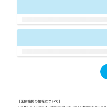
拡
資
きま
充
料
せん
の
ので
の
ご了
お
ご
承く
申
請
ださ
し
求
い。
込
は
み
こ
は
ち
こ
ら
ち
ら
無
料
掲
情
載
報
情
拡
報
充
の
の
修
お
正
申
【医療機関の情報について】
は
し
こ
込
掲載している情報は、株式会社マイナビおよび株式会社ウェルネ