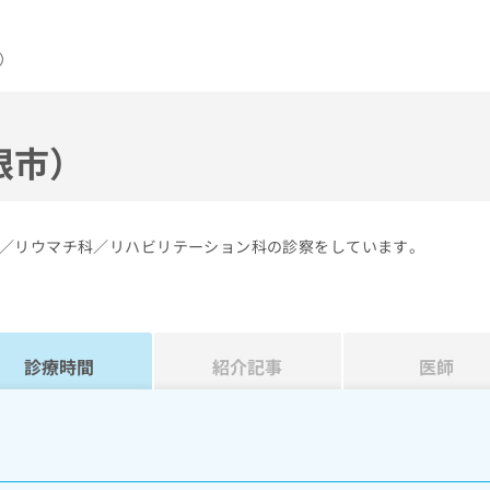
）
根市）
／リウマチ科／リハビリテーション科の診察をしています。
診療時間
紹介記事
医師