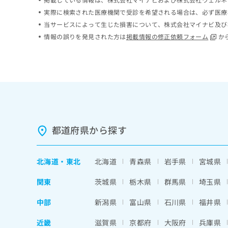
ち
み
実際に検索された医療機関で受診を希望される場合は、必ず医療
ら
は
当サービスによって生じた損害について、株式会社マイナビ及び
こ
情報の誤りを発見された方は
掲載情報の修正依頼フォーム
か
ち
そ
ら
の
他
の
お
問
い
合
都道府県から探す
わ
せ
は
こ
北海道
・
東北
北海道
青森県
岩手県
宮城県
ち
ら
関東
茨城県
栃木県
群馬県
埼玉県
中部
新潟県
富山県
石川県
福井県
近畿
滋賀県
京都府
大阪府
兵庫県