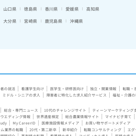
山口県
徳島県
香川県
愛媛県
高知県
大分県
宮崎県
鹿児島県
沖縄県
験者の就活
看護学生向け
医学生・研修医向け
独立・開業情報
転職・
ミドル・シニアの求人
障害者に特化した求人紹介サービス
福祉・介護の
総合・専門ニュース
10代のチャレンジサイト
ティーンマーケティング
ウエディング情報
世界遺産検定
総合農業情報サイト
マイナビ子育て
tudy
My CareerID
医療施設情報メディア
お買い物サポートメディア
ーム業界の転職
20代・第二新卒
新卒紹介
転職コンサルティング
エグ
顧問紹介
薬剤師の転職
看護師の求人
コメディカル求人
医師の求人