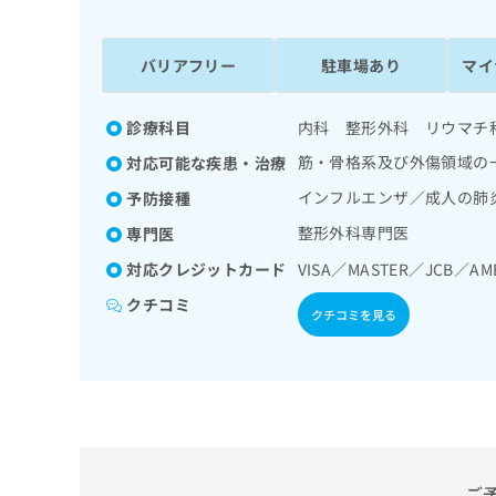
係
ク
者
リ
の
ニ
バリアフリー
駐車場あり
マイ
ッ
方
ク
は
ナ
診療科目
内科 整形外科 リウマチ
こ
ビ
筋・骨格系及び外傷領域の
対応可能な疾患・治療
ち
に
関
ら
インフルエンザ／成人の肺
予防接種
す
整形外科専門医
専門医
る
お
対応クレジットカード
VISA／MASTER／JCB／AM
広
広
問
告
告
い
クチコミ
クチコミを見る
出
代
合
稿
わ
理
の
せ
店
お
は
の
問
こ
い
方
ち
合
ら
は
わ
ご
こ