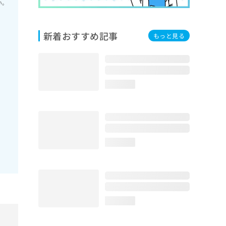
い。
新着おすすめ記事
もっと見る
loading...
loading...
loading...