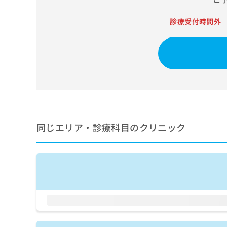
せ
こち
ち
らは
は
マイ
診療受付時間外
こ
ら
ナビ
ち
クリ
ら
ニッ
クナ
広
ビサ
広
資
イト
告
告
への
料
出
出
お問
の
稿
合せ
稿
ご
の
フォ
の
請
お
ーム
お
求
問
とな
同じエリア・診療科目のクリニック
問
りま
は
い
い
す。
こ
合
合
クリ
ち
わ
ニッ
わ
ら
せ
クの
せ
は
予
は
約・
こ
こ
無
症状
ち
ち
のご
料
ら
相談
ら
情
など
報
はで