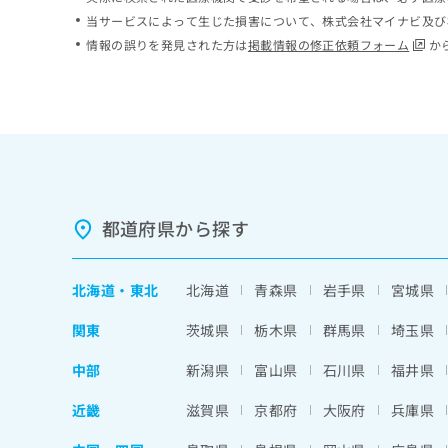
ち
み
当サービスによって生じた損害について、株式会社マイナビ及び
ら
は
情報の誤りを発見された方は
掲載情報の修正依頼フォーム
か
こ
ち
そ
ら
の
他
の
お
問
い
都道府県から探す
合
わ
せ
北海道
・
東北
北海道
青森県
岩手県
宮城県
は
こ
関東
茨城県
栃木県
群馬県
埼玉県
ち
ら
中部
新潟県
富山県
石川県
福井県
近畿
滋賀県
京都府
大阪府
兵庫県