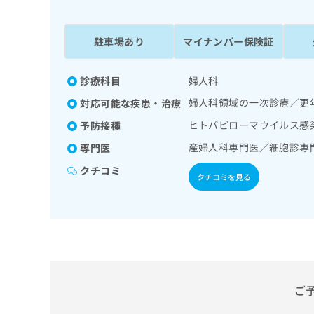
係
ク
者
リ
の
ニ
駐車場あり
マイナンバー保険証
ッ
方
ク
は
ナ
診療科目
婦人科
こ
ビ
婦人科領域の一次診療／更
対応可能な疾患・治療
ち
に
関
ら
ヒトパピローマウイルス感
予防接種
す
産婦人科専門医／細胞診専
専門医
る
お
クチコミ
広
広
クチコミを見る
問
告
告
い
出
代
合
稿
わ
理
の
せ
店
お
は
の
問
こ
い
方
ち
ご
合
ら
は
わ
こ