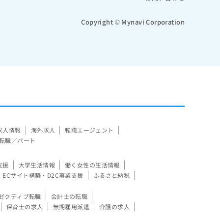
Copyright © Mynavi Corporation
求人情報
海外求人
転職エージェント
転職／パート
支援
大学生活情報
働く女性の生活情報
ECサイト構築・D2C事業支援
ふるさと納税
ゼクティブ転職
会計士の転職
保育士の求人
無期雇用派遣
介護の求人