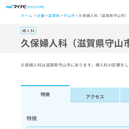
一
ホーム
近畿
滋賀県
守山市
久保婦人科（滋賀県守山市）
般
ユ
婦人科
ー
ザ
久保婦人科（滋賀県守山
ー
の
方
久保婦人科は滋賀県守山市にあります。婦人科の診察をし
は
こ
ち
ら
特徴
アクセス
医
マ
療
イ
特徴
ナ
関
ビ