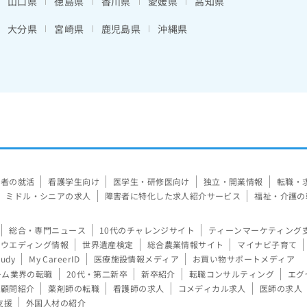
山口県
徳島県
香川県
愛媛県
高知県
大分県
宮崎県
鹿児島県
沖縄県
験者の就活
看護学生向け
医学生・研修医向け
独立・開業情報
転職・
ミドル・シニアの求人
障害者に特化した求人紹介サービス
福祉・介護の
総合・専門ニュース
10代のチャレンジサイト
ティーンマーケティング
ウエディング情報
世界遺産検定
総合農業情報サイト
マイナビ子育て
tudy
My CareerID
医療施設情報メディア
お買い物サポートメディア
ーム業界の転職
20代・第二新卒
新卒紹介
転職コンサルティング
エグ
顧問紹介
薬剤師の転職
看護師の求人
コメディカル求人
医師の求人
支援
外国人材の紹介