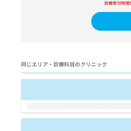
せ
こち
診療受付時間
ち
らは
は
マイ
こ
ら
ナビ
ち
クリ
ら
ニッ
クナ
広
ビサ
広
資
イト
告
告
への
料
出
出
お問
の
稿
合せ
稿
ご
の
フォ
の
同じエリア・診療科目のクリニック
請
お
ーム
お
求
問
とな
問
りま
は
い
い
す。
こ
合
合
クリ
ち
わ
ニッ
わ
ら
せ
クの
せ
は
予
は
約・
こ
こ
無
症状
ち
ち
のご
料
ら
相談
ら
情
など
報
はで