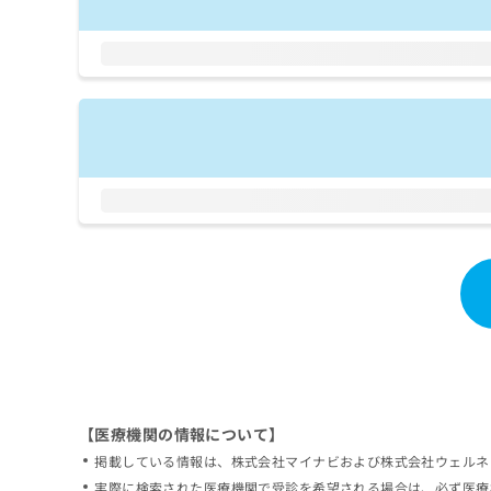
拡
資
きま
充
料
せん
の
ので
の
ご了
お
ご
承く
申
請
ださ
し
求
い。
込
は
み
こ
は
ち
こ
ら
ち
ら
無
料
掲
情
載
報
情
拡
報
充
の
の
修
お
【医療機関の情報について】
正
申
掲載している情報は、株式会社マイナビおよび株式会社ウェルネ
は
し
こ
実際に検索された医療機関で受診を希望される場合は、必ず医療
込