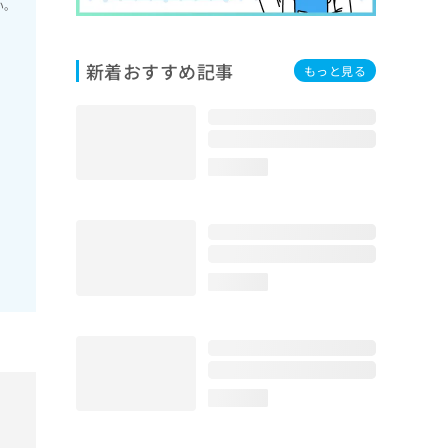
い。
新着おすすめ記事
もっと見る
loading...
loading...
loading...