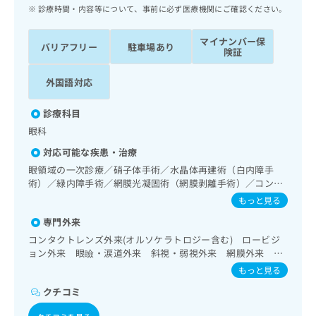
ッ
は
診療時間・内容等について、事前に必ず医療機関にご確認ください。
ク
こ
ナ
ち
マイナンバー保
バリアフリー
駐車場あり
ビ
険証
ら
に
関
外国語対応
広
す
広
告
る
告
診療科目
代
お
出
眼科
理
問
稿
店
い
の
対応可能な疾患・治療
合
の
お
眼領域の一次診療／硝子体手術／水晶体再建術（白内障手
わ
方
問
術）／緑内障手術／網膜光凝固術（網膜剥離手術）／コンタ
せ
い
は
クトレンズ検査／小児視力障害診療
もっと見る
は
合
こ
こ
わ
専門外来
ち
ち
せ
コンタクトレンズ外来(オルソケラトロジー含む) ロービジ
ら
ら
は
ョン外来 眼瞼・涙道外来 斜視・弱視外来 網膜外来 緑
こ
内障外来
もっと見る
こち
ち
広
らは
広
ら
クチコミ
告
マイ
告
出
ナビ