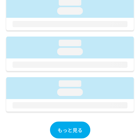
ご了
ら
loading...
み
承く
は
loading...
ださ
こ
無
い。
ち
料
ら
情
報
拡
掲
loading...
充
載
loading...
の
情
お
報
申
の
し
修
込
正
loading...
み
は
は
loading...
こ
こ
ち
ち
ら
ら
そ
の
もっと見る
他
の