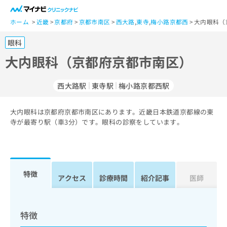
一
般
ホーム
近畿
京都府
京都市南区
西大路
,
東寺
,
梅小路京都西
大内眼科（
ユ
眼科
ー
ザ
大内眼科（京都府京都市南区）
ー
の
西大路駅
東寺駅
梅小路京都西駅
方
は
こ
大内眼科は京都府京都市南区にあります。近畿日本鉄道京都線の東
寺が最寄り駅（車3分）です。眼科の診察をしています。
ち
ら
医
マ
療
イ
特徴
アクセス
診療時間
紹介記事
医師
関
ナ
係
ビ
者
ク
の
リ
特徴
方
ニ