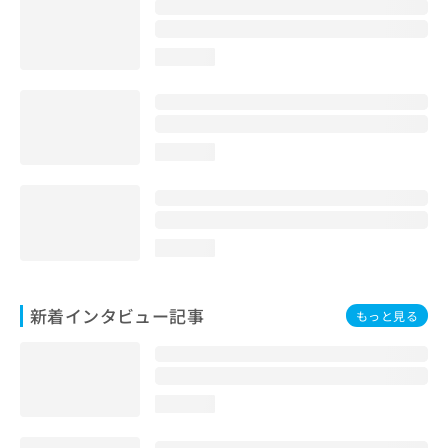
loading...
loading...
loading...
新着インタビュー記事
もっと見る
loading...