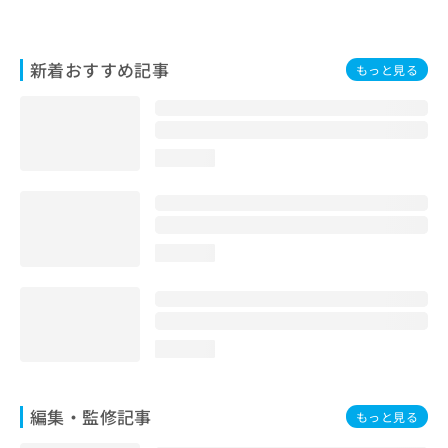
お
問
い
新着おすすめ記事
もっと見る
合
わ
せ
は
こ
loading...
ち
ら
loading...
loading...
編集・監修記事
もっと見る