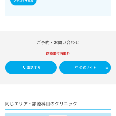
クチコミを見る
出
稿
クリ
資
稿
ニッ
の
料
クナ
の
お
の
ビサ
お
問
ご
イト
問
い
請
への
い
合
お問
求
合
合せ
わ
は
フォ
わ
せ
こ
ご予約・お問い合わせ
ーム
せ
は
ち
とな
は
こ
ら
りま
こ
診療受付時間外
ち
す。
ち
ら
クリ
無
ら
ニッ
料
電話する
公式サイト
クの
資
情
予
料
報
約・
の
症状
拡
のご
ご
充
相談
請
の
など
求
お
はで
は
同じエリア・診療科目のクリニック
申
きま
こ
せん
し
ので
ち
込