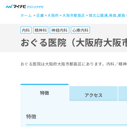
一
ホーム
近畿
大阪府
大阪市都島区
城北公園通
,
柴島
,
都島
般
ユ
内科
精神科
神経内科
心療内科
ー
ザ
おぐる医院（大阪府大阪
ー
の
方
おぐる医院は大阪府大阪市都島区にあります。内科／精神
は
こ
ち
ら
特徴
アクセス
医
マ
療
イ
特徴
ナ
関
ビ