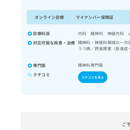
係
ク
者
リ
の
ニ
オンライン診療
マイナンバー保険証
ッ
方
ク
は
ナ
診療科目
内科 精神科 神経内科 
こ
ビ
精神科・神経科領域の一次
対応可能な疾患・治療
ち
に
うつ病／摂食障害（拒食症
関
ら
認知症
す
る
精神科専門医
専門医
お
広
広
問
クチコミ
クチコミを見る
告
告
い
出
代
合
稿
わ
理
の
せ
店
お
は
の
問
こ
い
方
ち
合
ら
は
ご
わ
こ