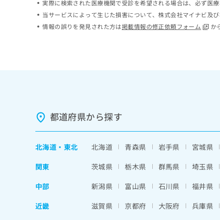
実際に検索された医療機関で受診を希望される場合は、必ず医療
ち
み
当サービスによって生じた損害について、株式会社マイナビ及び
ら
は
情報の誤りを発見された方は
掲載情報の修正依頼フォーム
か
こ
ち
そ
ら
の
他
の
お
問
い
合
都道府県から探す
わ
せ
は
北海道
・
東北
北海道
青森県
岩手県
宮城県
こ
ち
関東
茨城県
栃木県
群馬県
埼玉県
ら
中部
新潟県
富山県
石川県
福井県
近畿
滋賀県
京都府
大阪府
兵庫県