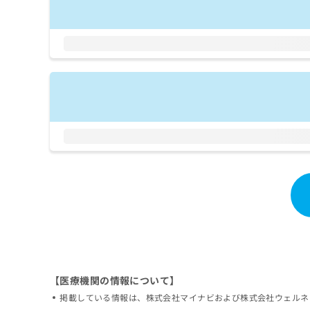
拡
資
きま
充
料
せん
の
ので
の
ご了
お
ご
承く
申
請
ださ
し
求
い。
込
は
み
こ
は
ち
こ
ら
ち
ら
無
料
掲
情
載
報
情
拡
報
充
の
の
修
お
正
【医療機関の情報について】
申
は
し
掲載している情報は、株式会社マイナビおよび株式会社ウェルネ
こ
込