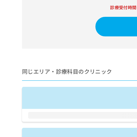
せ
こち
ち
らは
診療受付時間
は
マイ
こ
ら
ナビ
ち
クリ
ら
ニッ
クナ
広
ビサ
広
資
イト
告
告
への
料
出
出
お問
の
稿
合せ
稿
ご
の
フォ
の
請
お
ーム
同じエリア・診療科目のクリニック
お
求
問
とな
問
りま
は
い
い
す。
こ
合
合
クリ
ち
わ
ニッ
わ
ら
せ
クの
せ
は
予
は
約・
こ
こ
無
症状
ち
ち
のご
料
ら
相談
ら
情
など
報
はで