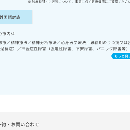
診療時間・内容等について、事前に必ず医療機関にご確認くださ
外国語対応
心療内科
診療／精神療法／精神分析療法／心身医学療法／思春期のうつ病又は
･過食症）／神経症性障害（強迫性障害、不安障害、パニック障害等
もっと見
予約・お問い合わせ