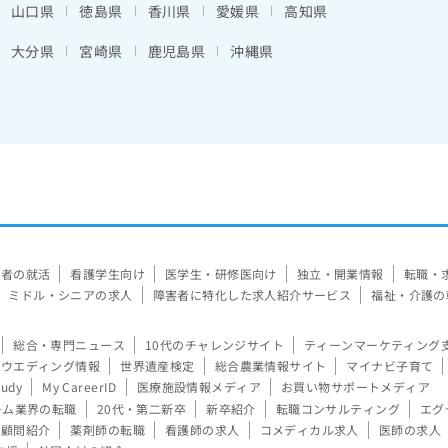
山口県
徳島県
香川県
愛媛県
高知県
大分県
宮崎県
鹿児島県
沖縄県
験者の就活
看護学生向け
医学生・研修医向け
独立・開業情報
転職・
ミドル・シニアの求人
障害者に特化した求人紹介サービス
福祉・介護の
総合・専門ニュース
10代のチャレンジサイト
ティーンマーケティング
ウエディング情報
世界遺産検定
総合農業情報サイト
マイナビ子育て
tudy
My CareerID
医療施設情報メディア
お買い物サポートメディア
ーム業界の転職
20代・第二新卒
新卒紹介
転職コンサルティング
エグ
顧問紹介
薬剤師の転職
看護師の求人
コメディカル求人
医師の求人