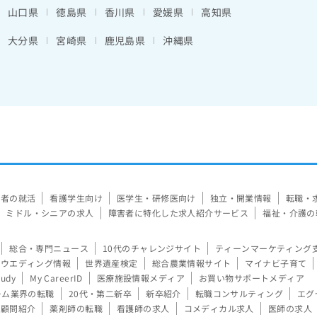
山口県
徳島県
香川県
愛媛県
高知県
大分県
宮崎県
鹿児島県
沖縄県
験者の就活
看護学生向け
医学生・研修医向け
独立・開業情報
転職・
ミドル・シニアの求人
障害者に特化した求人紹介サービス
福祉・介護の
総合・専門ニュース
10代のチャレンジサイト
ティーンマーケティング
ウエディング情報
世界遺産検定
総合農業情報サイト
マイナビ子育て
tudy
My CareerID
医療施設情報メディア
お買い物サポートメディア
ーム業界の転職
20代・第二新卒
新卒紹介
転職コンサルティング
エグ
顧問紹介
薬剤師の転職
看護師の求人
コメディカル求人
医師の求人