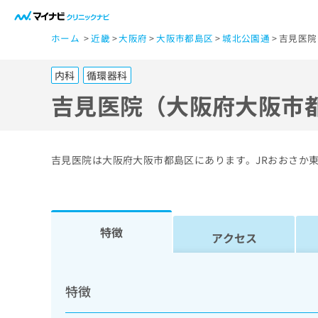
一
ホーム
近畿
大阪府
大阪市都島区
城北公園通
吉見医院
般
ユ
内科
循環器科
ー
ザ
吉見医院（大阪府大阪市
ー
の
方
吉見医院は大阪府大阪市都島区にあります。JRおおさか
は
こ
ち
ら
特徴
アクセス
医
マ
療
イ
特徴
ナ
関
ビ