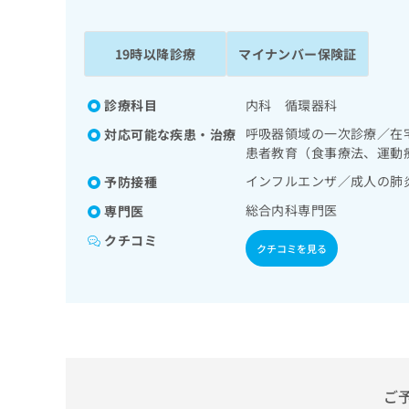
係
ク
者
リ
の
ニ
19時以降診療
マイナンバー保険証
ッ
方
ク
は
ナ
診療科目
内科 循環器科
こ
ビ
呼吸器領域の一次診療／在
対応可能な疾患・治療
ち
に
患者教育（食事療法、運動
関
ら
す
インフルエンザ／成人の肺
予防接種
る
総合内科専門医
専門医
お
広
広
問
クチコミ
告
告
クチコミを見る
い
出
代
合
稿
わ
理
の
せ
店
お
は
の
問
こ
い
方
ち
合
ら
は
ご
わ
こ