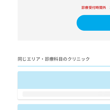
せ
こち
ち
らは
は
診療受付時間外
マイ
こ
ら
ナビ
ち
クリ
ら
ニッ
クナ
広
ビサ
広
資
イト
告
告
への
料
出
出
お問
の
稿
合せ
稿
ご
の
フォ
の
請
お
ーム
お
同じエリア・診療科目のクリニック
求
問
とな
問
りま
は
い
い
す。
こ
合
合
クリ
ち
わ
ニッ
わ
ら
せ
クの
せ
は
予
は
約・
こ
こ
無
症状
ち
ち
のご
料
ら
相談
ら
情
など
報
はで