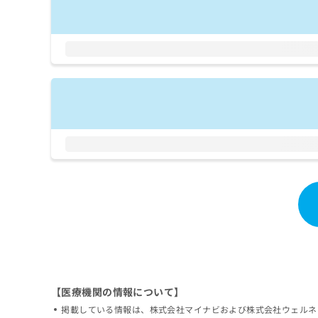
拡
資
きま
充
料
せん
の
ので
の
ご了
お
ご
承く
申
請
ださ
し
求
い。
込
は
み
こ
は
ち
こ
ら
ち
ら
無
料
掲
情
載
報
情
拡
報
充
の
の
修
お
正
申
【医療機関の情報について】
は
し
掲載している情報は、株式会社マイナビおよび株式会社ウェルネ
こ
込