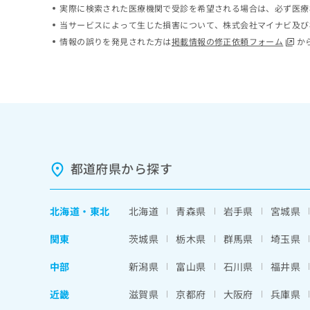
実際に検索された医療機関で受診を希望される場合は、必ず医療
ち
み
ら
当サービスによって生じた損害について、株式会社マイナビ及び
は
こ
情報の誤りを発見された方は
掲載情報の修正依頼フォーム
か
ち
そ
ら
の
他
の
お
問
い
合
都道府県から探す
わ
せ
は
北海道
・
東北
北海道
青森県
岩手県
宮城県
こ
ち
関東
茨城県
栃木県
群馬県
埼玉県
ら
中部
新潟県
富山県
石川県
福井県
近畿
滋賀県
京都府
大阪府
兵庫県