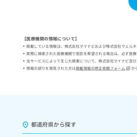
ち
み
ら
は
こ
ち
そ
ら
の
【医療機関の情報について】
他
掲載している情報は、株式会社マイナビおよび株式会社ウェルネ
の
お
実際に検索された医療機関で受診を希望される場合は、必ず医療
問
当サービスによって生じた損害について、株式会社マイナビ及び
い
情報の誤りを発見された方は
掲載情報の修正依頼フォーム
か
合
わ
せ
は
こ
ち
ら
都道府県から探す