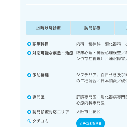
係
ク
者
リ
の
ニ
ッ
方
ク
19時以降診療
訪問診療
は
ナ
こ
ビ
ち
診療科目
内科 精神科 消化器科 
に
関
ら
臨床心理・神経心理検査／
対応可能な疾患・治療
す
ン依存症管理）／睡眠障害
る
領域の一次診療／肝･胆道
お
広
次診療／内分泌･代謝･栄
広
問
ジフテリア、百日せき及び
予防接種
告
告
い
の二種混合／日本脳炎／破
出
代
合
ルス感染症／水痘／インフ
稿
わ
理
狂犬病／ロタウイルス感染
の
せ
肝臓専門医／消化器病専門
専門医
店
お
は
心療内科専門医
の
問
こ
い
大阪市此花区
訪問診療対応エリア
方
ち
合
ら
は
クチコミ
わ
クチコミを見る
こ