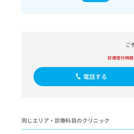
せ
こち
ち
らは
は
マイ
こ
ら
ナビ
ち
クリ
ら
ニッ
クナ
広
ビサ
広
資
イト
告
ご
告
への
料
出
出
お問
の
稿
合せ
診療受付時間
稿
ご
の
フォ
の
請
お
ーム
お
求
問
とな
電話する
問
りま
は
い
い
す。
こ
合
合
クリ
ち
わ
ニッ
わ
ら
せ
クの
せ
は
予
は
約・
こ
こ
無
症状
ち
ち
のご
料
同じエリア・診療科目のクリニック
ら
相談
ら
情
など
報
はで