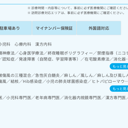
診療時間・内容等について、事前に必ず医療機関にご確認くださ
訪問診療対応エリアは、事前に必ず医療機関にご確認ください。
駐車場あり
マイナンバー保険証
外国語対応
小児科 心療内科 漢方内科
精神療法／心身医学療法／終夜睡眠ポリグラフィー／禁煙指導（ニコ
／認知症／発達障害（自閉症、学習障害等）／在宅酸素療法／消化器
・膵臓領域の一次診療／循環器系領域の一次診療／腎･泌尿器系領域の
もっと見
養領域の一次診療／小児領域の一次診療／漢方薬の処方
破傷風の三種混合／急性灰白髄炎／麻しん／風しん／麻しん及び風し
傷風／結核／Hib感染症／小児の肺炎球菌感染症／ヒトパピローマウ
ルエンザ／成人の肺炎球菌感染症／おたふくかぜ／A型肝炎／B型肝炎
もっと見
症／髄膜炎菌感染症
医／小児科専門医／老年病専門医／消化器内視鏡専門医／漢方専門医