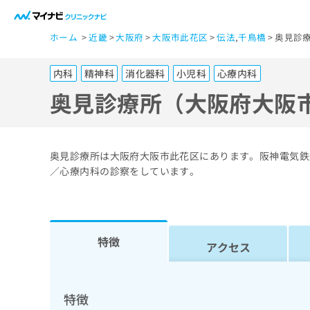
一
ホーム
近畿
大阪府
大阪市此花区
伝法
,
千鳥橋
奥見診
般
ユ
内科
精神科
消化器科
小児科
心療内科
ー
ザ
奥見診療所（大阪府大阪
ー
の
方
奥見診療所は大阪府大阪市此花区にあります。阪神電気鉄
は
／心療内科の診察をしています。
こ
ち
ら
特徴
アクセス
医
マ
療
イ
ナ
関
特徴
ビ