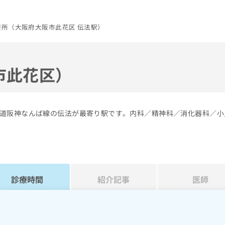
療所（大阪府大阪市此花区 伝法駅）
市此花区）
道阪神なんば線の伝法が最寄り駅です。内科／精神科／消化器科／小
診療時間
紹介記事
医師