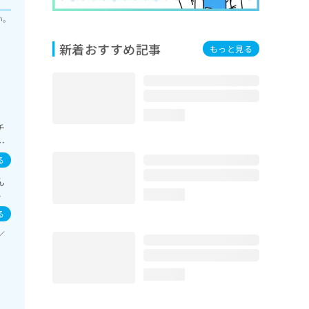
い。
新着おすすめ記事
もっと見る
loading...
チ
系
一
る
ん
イ
loading...
／
る
／
loading...