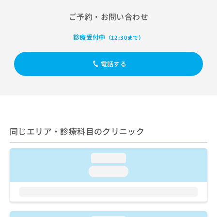
出
稿
クリ
資
稿
ニッ
の
料
ご予約・お問い合わせ
クナ
の
お
の
ビサ
お
問
ご
イト
診療受付中
（12:30まで）
問
い
請
への
い
合
お問
求
合
合せ
わ
は
電話する
フォ
わ
せ
こ
ーム
せ
は
ち
とな
は
こ
ら
りま
こ
ち
す。
ち
ら
クリ
無
ら
ニッ
料
クの
同じエリア・診療科目のクリニック
資
情
予
料
報
約・
の
症状
拡
loading...
のご
ご
充
相談
loading...
請
の
など
求
お
はで
は
申
きま
こ
せん
し
ので
ち
込