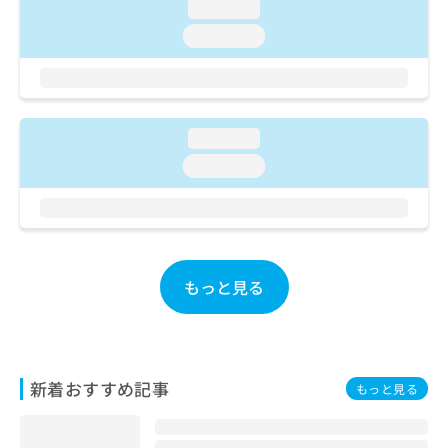
ご了
ら
loading...
み
承く
は
loading...
ださ
こ
無
い。
ち
料
ら
情
報
拡
掲
loading...
充
載
loading...
の
情
お
報
申
の
し
修
込
正
み
は
もっと見る
は
こ
こ
ち
ち
ら
ら
そ
新着おすすめ記事
もっと見る
の
他
の