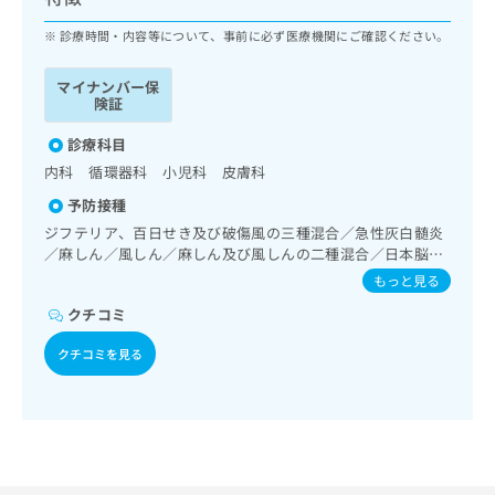
ッ
は
ク
診療時間・内容等について、事前に必ず医療機関にご確認ください。
こ
ナ
ち
ビ
ら
マイナンバー保
に
険証
関
広
す
診療科目
広
告
る
告
内科 循環器科 小児科 皮膚科
代
お
出
予防接種
理
問
稿
店
い
ジフテリア、百日せき及び破傷風の三種混合／急性灰白髄炎
の
／麻しん／風しん／麻しん及び風しんの二種混合／日本脳炎
合
の
お
／インフルエンザ／成人の肺炎球菌感染症／A型肝炎／B型肝
わ
方
問
もっと見る
炎
せ
い
は
クチコミ
は
合
こ
こ
わ
ち
クチコミを見る
ち
せ
ら
ら
は
こ
こち
ち
広
らは
広
ら
告
マイ
告
出
ナビ