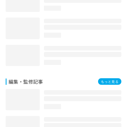
お
loading...
問
い
合
わ
せ
loading...
は
こ
ち
ら
loading...
編集・監修記事
もっと見る
loading...