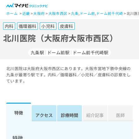
一
般
ホーム
近畿
大阪府
大阪市西区
九条
,
ドーム前
,
ドーム前千代崎
北川医
ユ
内科
循環器科
小児科
皮膚科
ー
ザ
北川医院（大阪府大阪市西区）
ー
の
九条駅
ドーム前駅
ドーム前千代崎駅
方
は
こ
北川医院は大阪府大阪市西区にあります。大阪市営地下鉄中央線の
九条が最寄り駅です。内科／循環器科／小児科／皮膚科の診察をし
ち
ています。
ら
医
マ
療
イ
関
ナ
特徴
アクセス
診療時間
紹介記事
医師
係
ビ
者
ク
の
リ
方
ニ
特徴