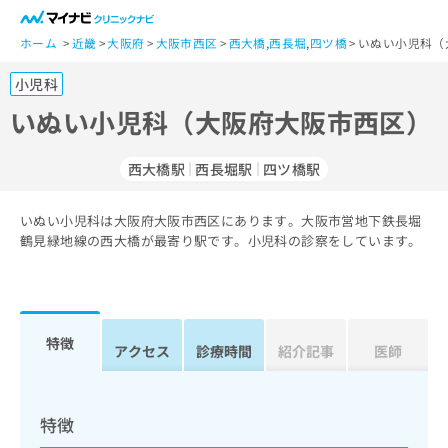
一
般
ホーム
近畿
大阪府
大阪市西区
西大橋
,
西長堀
,
四ツ橋
いぬい小児科（
ユ
小児科
ー
ザ
いぬい小児科（大阪府大阪市西区）
ー
の
西大橋駅
西長堀駅
四ツ橋駅
方
は
こ
いぬい小児科は大阪府大阪市西区にあります。大阪市営地下鉄長堀
鶴見緑地線の西大橋が最寄り駅です。小児科の診察をしています。
ち
ら
医
マ
療
イ
特徴
アクセス
診療時間
紹介記事
医師
関
ナ
係
ビ
者
ク
の
リ
特徴
方
ニ