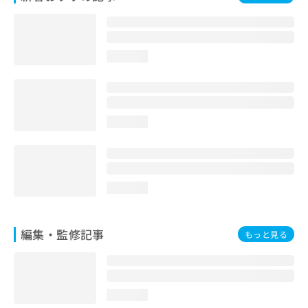
お
問
い
合
loading...
わ
せ
は
こ
ち
loading...
ら
loading...
編集・監修記事
もっと見る
loading...