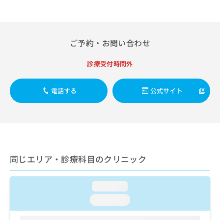
出
稿
クリ
資
稿
ニッ
の
料
クナ
の
お
の
ビサ
お
問
ご
イト
ご予約・お問い合わせ
問
い
請
への
い
合
お問
求
合
合せ
わ
診療受付時間外
は
フォ
わ
せ
こ
ーム
せ
は
ち
とな
電話する
公式サイト
は
こ
ら
りま
こ
ち
す。
ち
ら
クリ
無
ら
ニッ
料
クの
資
情
予
料
報
約・
の
症状
拡
同じエリア・診療科目のクリニック
のご
ご
充
相談
請
の
など
求
お
loading...
はで
は
申
きま
loading...
こ
せん
し
ので
ち
込