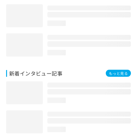
loading...
loading...
新着インタビュー記事
もっと見る
loading...
loading...