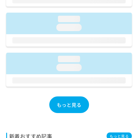
ご了
ら
み
承く
は
ださ
こ
無
い。
loading...
ち
料
loading...
ら
情
報
拡
掲
充
載
の
情
loading...
お
報
申
の
loading...
し
修
込
正
み
は
は
こ
こ
ち
ち
ら
もっと見る
ら
そ
の
他
新着おすすめ記事
の
もっと見る