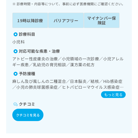
ッ
は
診療時間・内容等について、事前に必ず医療機関にご確認ください。
ク
こ
ナ
ち
マイナンバー保
19時以降診療
バリアフリー
ビ
険証
ら
に
関
診療科目
広
す
広
小児科
告
る
告
代
対応可能な疾患・治療
お
出
理
問
アトピー性皮膚炎の治療／小児領域の一次診療／小児アレル
稿
店
ギー疾患／乳幼児の育児相談／漢方薬の処方
い
の
合
の
お
予防接種
わ
方
問
麻しん及び風しんの二種混合／日本脳炎／結核／Hib感染症
せ
い
は
／小児の肺炎球菌感染症／ヒトパピローマウイルス感染症／
は
合
こ
水痘／インフルエンザ／成人の肺炎球菌感染症／おたふくか
もっと見る
こ
わ
ち
ぜ／B型肝炎／ロタウイルス感染症
ち
せ
クチコミ
ら
ら
は
こ
クチコミを見る
こち
ち
広
らは
広
ら
告
マイ
告
出
ナビ