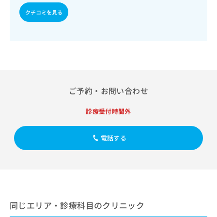
出
稿
クリ
資
稿
ニッ
クチコミを見る
の
料
クナ
の
お
の
ビサ
お
問
ご
イト
問
い
請
への
い
合
お問
求
合
合せ
わ
は
フォ
わ
せ
こ
ーム
せ
は
ち
とな
ご予約・お問い合わせ
は
こ
ら
りま
こ
ち
す。
ち
ら
クリ
診療受付時間外
無
ら
ニッ
料
クの
資
情
予
電話する
料
報
約・
の
症状
拡
のご
ご
充
相談
請
の
など
求
お
はで
は
申
きま
こ
せん
し
同じエリア・診療科目のクリニック
ので
ち
込