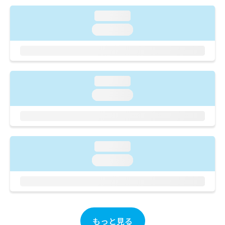
ご了
ら
み
承く
は
loading...
ださ
こ
無
い。
loading...
ち
料
ら
情
報
拡
掲
充
載
loading...
の
情
loading...
お
報
申
の
し
修
込
正
み
は
loading...
は
こ
こ
ち
loading...
ち
ら
ら
そ
の
他
もっと見る
の