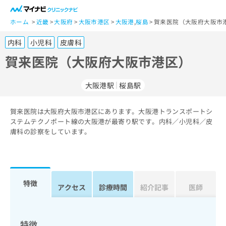
一
般
ホーム
近畿
大阪府
大阪市港区
大阪港
,
桜島
賀来医院（大阪府大阪市
ユ
内科
小児科
皮膚科
ー
ザ
賀来医院（大阪府大阪市港区）
ー
の
大阪港駅
桜島駅
方
は
こ
賀来医院は大阪府大阪市港区にあります。大阪港トランスポートシ
ステムテクノポート線の大阪港が最寄り駅です。内科／小児科／皮
ち
膚科の診察をしています。
ら
医
マ
療
イ
関
ナ
特徴
アクセス
診療時間
紹介記事
医師
係
ビ
者
ク
の
リ
方
ニ
特徴