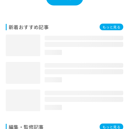
お
問
い
合
新着おすすめ記事
わ
もっと見る
せ
は
こ
ち
loading...
ら
loading...
loading...
編集・監修記事
もっと見る