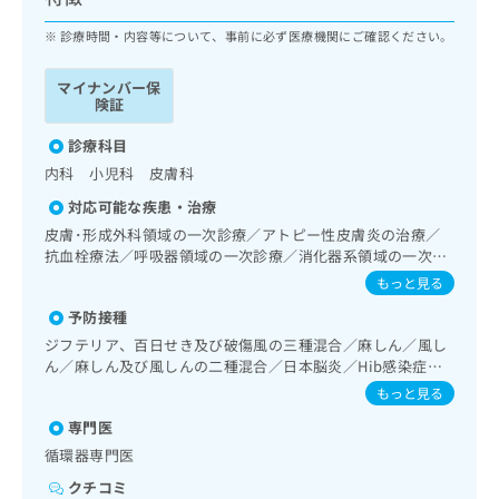
ッ
は
ク
診療時間・内容等について、事前に必ず医療機関にご確認ください。
こ
ナ
ち
ビ
ら
マイナンバー保
に
険証
関
広
す
診療科目
広
告
る
告
内科 小児科 皮膚科
代
お
出
対応可能な疾患・治療
理
問
稿
店
い
皮膚･形成外科領域の一次診療／アトピー性皮膚炎の治療／
の
抗血栓療法／呼吸器領域の一次診療／消化器系領域の一次診
合
の
お
療／循環器系領域の一次診療／小児領域の一次診療
わ
方
問
もっと見る
せ
い
は
予防接種
は
合
こ
ジフテリア、百日せき及び破傷風の三種混合／麻しん／風し
こ
わ
ち
ん／麻しん及び風しんの二種混合／日本脳炎／Hib感染症／
ち
せ
ら
小児の肺炎球菌感染症／水痘／インフルエンザ／成人の肺炎
ら
は
もっと見る
球菌感染症
こ
専門医
こち
ち
広
らは
循環器専門医
広
ら
告
マイ
告
出
クチコミ
ナビ