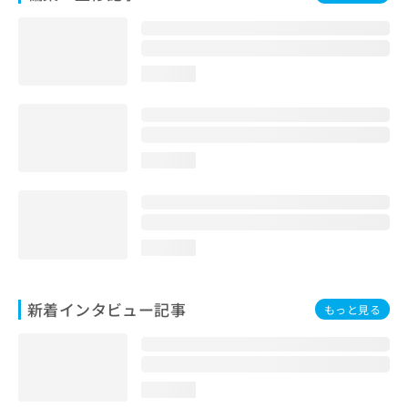
loading...
loading...
loading...
新着インタビュー記事
もっと見る
loading...