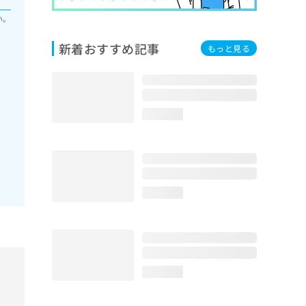
い。
新着おすすめ記事
もっと見る
loading...
loading...
loading...