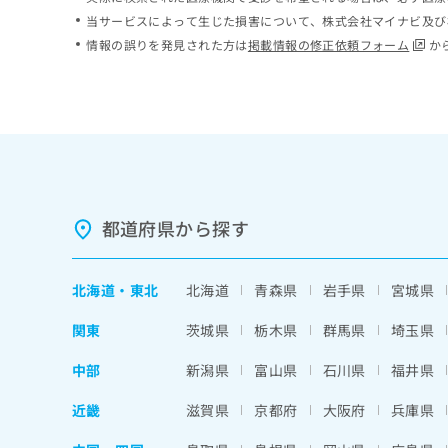
ち
み
当サービスによって生じた損害について、株式会社マイナビ及び
ら
は
情報の誤りを発見された方は
掲載情報の修正依頼フォーム
か
こ
ち
そ
ら
の
他
の
お
問
い
都道府県から探す
合
わ
せ
北海道
・
東北
北海道
青森県
岩手県
宮城県
は
こ
関東
茨城県
栃木県
群馬県
埼玉県
ち
ら
中部
新潟県
富山県
石川県
福井県
近畿
滋賀県
京都府
大阪府
兵庫県