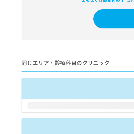
まもなく診療受付終了
（19
せ
こち
ち
らは
は
マイ
こ
ら
ナビ
ち
クリ
ら
ニッ
クナ
広
ビサ
広
資
イト
告
告
への
料
出
出
お問
の
稿
合せ
稿
ご
の
同じエリア・診療科目のクリニック
フォ
の
請
お
ーム
お
求
問
とな
問
りま
は
い
い
す。
こ
合
合
クリ
ち
わ
ニッ
わ
ら
せ
クの
せ
は
予
は
約・
こ
こ
無
症状
ち
ち
のご
料
ら
相談
ら
情
など
報
はで