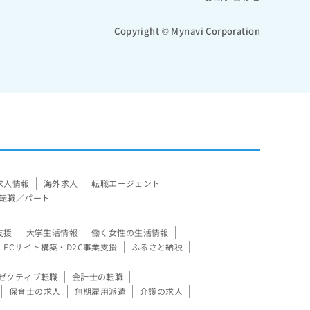
Copyright © Mynavi Corporation
求人情報
海外求人
転職エージェント
転職／パート
支援
大学生活情報
働く女性の生活情報
ECサイト構築・D2C事業支援
ふるさと納税
ゼクティブ転職
会計士の転職
保育士の求人
無期雇用派遣
介護の求人