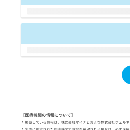
拡
資
きま
充
料
せん
の
ので
の
ご了
お
ご
承く
申
請
ださ
し
求
い。
込
は
み
こ
は
ち
こ
ら
ち
ら
無
料
掲
情
載
報
情
拡
報
充
の
の
修
お
【医療機関の情報について】
正
申
掲載している情報は、株式会社マイナビおよび株式会社ウェルネ
は
し
こ
実際に検索された医療機関で受診を希望される場合は、必ず医療
込