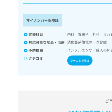
係
ク
者
リ
の
ニ
ッ
方
マイナンバー保険証
ク
は
ナ
こ
ビ
診療科目
内科 胃腸科 外科 リハ
ち
に
消化器系領域の一次診療
対応可能な疾患・治療
関
ら
す
インフルエンザ／成人の肺
予防接種
る
クチコミ
お
クチコミを見る
広
広
問
告
告
い
出
代
合
稿
わ
理
の
せ
店
お
は
の
問
こ
い
方
ち
ご
合
ら
は
わ
こ