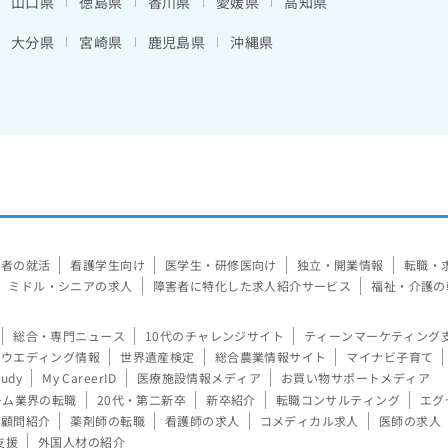
山口県
徳島県
香川県
愛媛県
高知県
大分県
宮崎県
鹿児島県
沖縄県
験者の就活
看護学生向け
医学生・研修医向け
独立・開業情報
転職・
ミドル・シニアの求人
障害者に特化した求人紹介サービス
福祉・介護の
総合・専門ニュース
10代のチャレンジサイト
ティーンマーケティング
ウエディング情報
世界遺産検定
総合農業情報サイト
マイナビ子育て
tudy
My CareerID
医療施設情報メディア
お買い物サポートメディア
ーム業界の転職
20代・第二新卒
新卒紹介
転職コンサルティング
エグ
顧問紹介
薬剤師の転職
看護師の求人
コメディカル求人
医師の求人
支援
外国人材の紹介