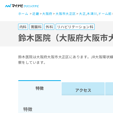
一
ホーム
近畿
大阪府
大阪市大正区
大正
,
木津川
,
ドーム前
般
ユ
内科
胃腸科
外科
リハビリテーション科
ー
ザ
鈴木医院（大阪府大阪市
ー
の
方
鈴木医院は大阪府大阪市大正区にあります。JR大阪環状
は
察をしています。
こ
ち
ら
特徴
アクセス
医
マ
療
イ
ナ
関
特徴
ビ