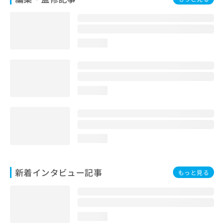
loading...
loading...
loading...
新着インタビュー記事
もっと見る
loading...