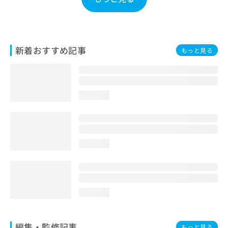
お
問
い
合
わ
新着おすすめ記事
もっと見る
せ
は
こ
ち
loading...
ら
loading...
loading...
編集・監修記事
もっと見る