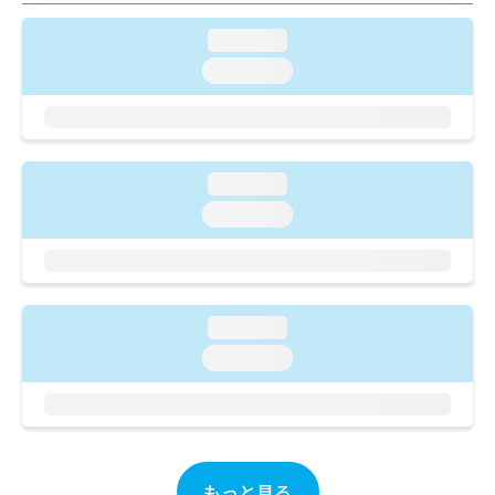
ご了
ら
み
承く
は
loading...
ださ
こ
無
い。
loading...
ち
料
ら
情
報
拡
掲
充
載
loading...
の
情
お
loading...
報
申
の
し
修
込
正
み
は
は
こ
loading...
こ
ち
loading...
ち
ら
ら
そ
の
他
の
もっと見る