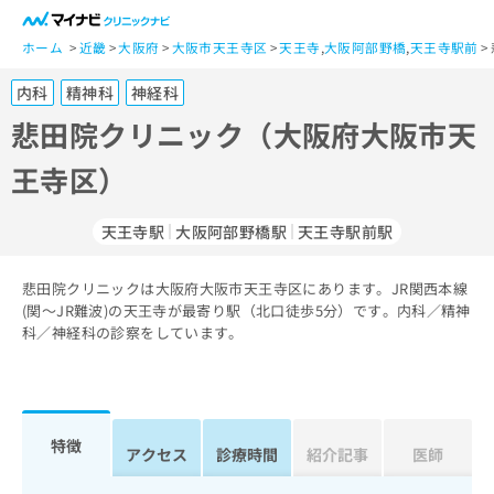
一
般
ホーム
近畿
大阪府
大阪市天王寺区
天王寺
,
大阪阿部野橋
,
天王寺駅前
ユ
内科
精神科
神経科
ー
ザ
悲田院クリニック（大阪府大阪市天
ー
王寺区）
の
方
は
天王寺駅
大阪阿部野橋駅
天王寺駅前駅
こ
ち
悲田院クリニックは大阪府大阪市天王寺区にあります。JR関西本線
ら
(関～JR難波)の天王寺が最寄り駅（北口徒歩5分）です。内科／精神
科／神経科の診察をしています。
医
マ
療
イ
関
ナ
係
ビ
者
ク
特徴
アクセス
診療時間
紹介記事
医師
の
リ
方
ニ