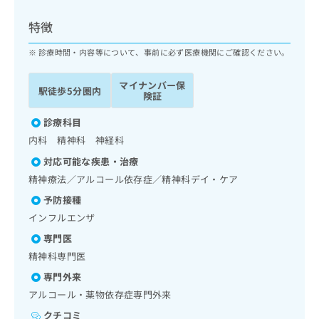
ッ
は
ク
こ
特徴
ナ
ち
ビ
診療時間・内容等について、事前に必ず医療機関にご確認ください。
ら
に
関
マイナンバー保
広
駅徒歩5分圏内
す
広
険証
告
る
告
代
お
診療科目
出
理
問
稿
内科 精神科 神経科
店
い
の
対応可能な疾患・治療
合
の
お
わ
精神療法／アルコール依存症／精神科デイ・ケア
方
問
せ
い
は
予防接種
は
合
こ
インフルエンザ
こ
わ
ち
ち
せ
専門医
ら
ら
は
精神科専門医
こ
こち
専門外来
ち
広
らは
広
ら
アルコール・薬物依存症専門外来
告
マイ
告
出
ナビ
クチコミ