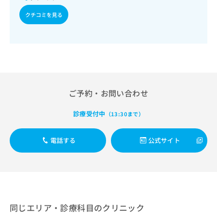
出
稿
クリ
資
稿
ニッ
の
クチコミを見る
料
クナ
の
お
の
ビサ
お
問
ご
イト
問
い
請
への
い
合
お問
求
合
合せ
わ
は
フォ
わ
せ
こ
ーム
せ
は
ち
とな
は
こ
ご予約・お問い合わせ
ら
りま
こ
ち
す。
ち
ら
クリ
診療受付中
（13:30まで）
無
ら
ニッ
料
クの
資
情
予
電話する
公式サイト
料
報
約・
の
症状
拡
のご
ご
充
相談
請
の
など
求
お
はで
は
申
きま
こ
せん
し
同じエリア・診療科目のクリニック
ので
ち
込