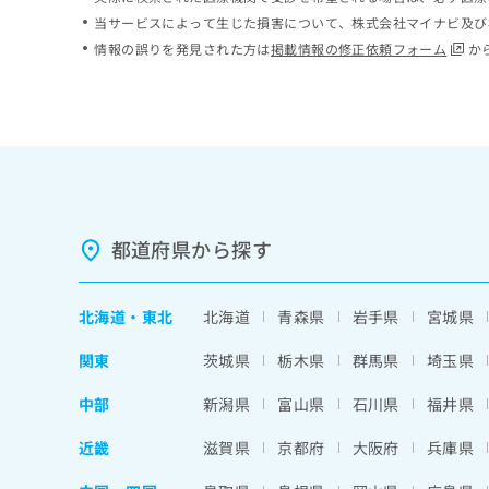
ち
み
当サービスによって生じた損害について、株式会社マイナビ及び
ら
は
情報の誤りを発見された方は
掲載情報の修正依頼フォーム
か
こ
ち
そ
ら
の
他
の
お
問
い
都道府県から探す
合
わ
せ
北海道
・
東北
北海道
青森県
岩手県
宮城県
は
こ
関東
茨城県
栃木県
群馬県
埼玉県
ち
ら
中部
新潟県
富山県
石川県
福井県
近畿
滋賀県
京都府
大阪府
兵庫県