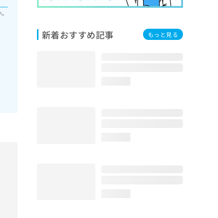
い。
新着おすすめ記事
もっと見る
loading...
loading...
loading...