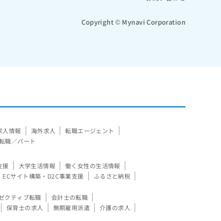
Copyright © Mynavi Corporation
求人情報
海外求人
転職エージェント
転職／パート
支援
大学生活情報
働く女性の生活情報
ECサイト構築・D2C事業支援
ふるさと納税
ゼクティブ転職
会計士の転職
保育士の求人
無期雇用派遣
介護の求人