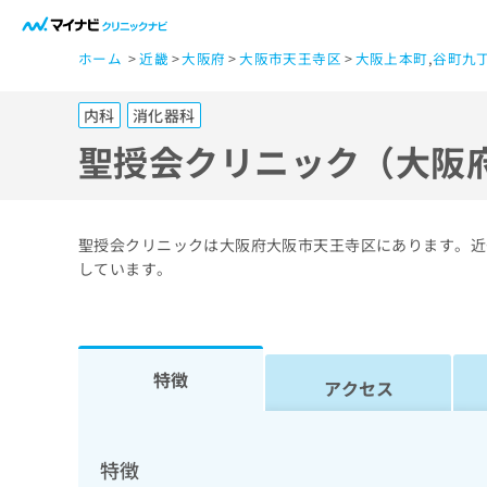
一
ホーム
近畿
大阪府
大阪市天王寺区
大阪上本町
,
谷町九
般
ユ
内科
消化器科
ー
ザ
聖授会クリニック（大阪
ー
の
方
聖授会クリニックは大阪府大阪市天王寺区にあります。近
は
しています。
こ
ち
ら
特徴
アクセス
医
マ
療
イ
ナ
関
特徴
ビ