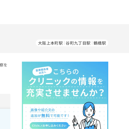
大阪上本町駅
谷町九丁目駅
鶴橋駅
察を