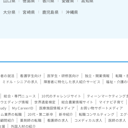
山口県
徳島県
香川県
愛媛県
高知県
大分県
宮崎県
鹿児島県
沖縄県
験者の就活
看護学生向け
医学生・研修医向け
独立・開業情報
転職・
ミドル・シニアの求人
障害者に特化した求人紹介サービス
福祉・介護の
総合・専門ニュース
10代のチャレンジサイト
ティーンマーケティング
ウエディング情報
世界遺産検定
総合農業情報サイト
マイナビ子育て
tudy
My CareerID
医療施設情報メディア
お買い物サポートメディア
ーム業界の転職
20代・第二新卒
新卒紹介
転職コンサルティング
エグ
顧問紹介
薬剤師の転職
看護師の求人
コメディカル求人
医師の求人
支援
外国人材の紹介