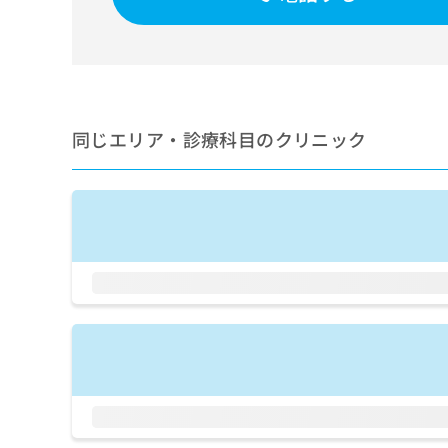
せ
こち
ち
らは
は
マイ
こ
ら
ナビ
ち
クリ
ら
ニッ
クナ
広
ビサ
広
同じエリア・診療科目のクリニック
資
イト
告
告
への
料
出
出
お問
の
稿
合せ
稿
ご
の
フォ
の
請
お
ーム
お
求
問
とな
問
りま
は
い
い
す。
こ
合
合
クリ
ち
わ
ニッ
わ
ら
せ
クの
せ
は
予
は
約・
こ
こ
無
症状
ち
ち
のご
料
ら
相談
ら
情
など
報
はで