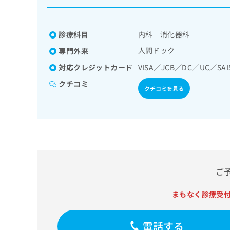
係
ク
者
リ
の
ニ
診療科目
内科 消化器科
ッ
方
ク
人間ドック
専門外来
は
ナ
こ
対応クレジットカード
VISA／JCB／DC／UC／SAI
ビ
ち
に
クチコミ
クチコミを見る
関
ら
す
る
お
広
広
問
告
告
い
出
代
合
稿
わ
理
ご
の
せ
店
お
は
の
問
こ
まもなく診療受
い
方
ち
合
ら
は
わ
電話する
こ