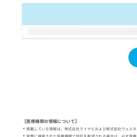
拡
資
きま
充
料
せん
の
ので
の
ご了
お
ご
承く
申
請
ださ
し
求
い。
込
は
み
こ
は
ち
こ
ら
ち
ら
無
料
掲
情
載
報
情
拡
報
充
の
の
修
お
【医療機関の情報について】
正
申
掲載している情報は、株式会社マイナビおよび株式会社ウェルネ
は
し
こ
実際に検索された医療機関で受診を希望される場合は、必ず医療
込