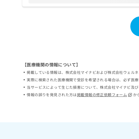
ち
み
ら
は
こ
ち
そ
ら
の
他
の
お
問
【医療機関の情報について】
い
合
掲載している情報は、株式会社マイナビおよび株式会社ウェルネ
わ
実際に検索された医療機関で受診を希望される場合は、必ず医療
せ
当サービスによって生じた損害について、株式会社マイナビ及び
は
情報の誤りを発見された方は
掲載情報の修正依頼フォーム
か
こ
ち
ら