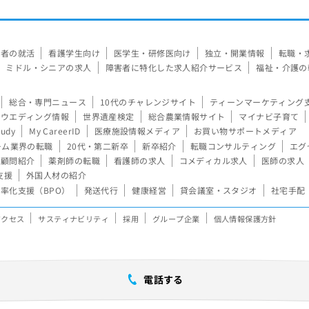
験者の就活
看護学生向け
医学生・研修医向け
独立・開業情報
転職・
ミドル・シニアの求人
障害者に特化した求人紹介サービス
福祉・介護の
総合・専門ニュース
10代のチャレンジサイト
ティーンマーケティング
ウエディング情報
世界遺産検定
総合農業情報サイト
マイナビ子育て
tudy
My CareerID
医療施設情報メディア
お買い物サポートメディア
ーム業界の転職
20代・第二新卒
新卒紹介
転職コンサルティング
エグ
顧問紹介
薬剤師の転職
看護師の求人
コメディカル求人
医師の求人
支援
外国人材の紹介
率化支援（BPO）
発送代行
健康経営
貸会議室・スタジオ
社宅手配
アクセス
サスティナビリティ
採用
グループ企業
個人情報保護方針
電話する