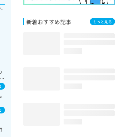
い。
新着おすすめ記事
もっと見る
loading...
の
吸器
領
る
loading...
系領
ん
療
イ
的
／
域
る
病
loading...
漢
門