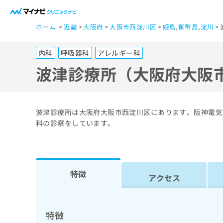
一
ホーム
近畿
大阪府
大阪市西淀川区
姫島
,
御幣島
,
淀川
般
ユ
内科
呼吸器科
アレルギー科
ー
ザ
波津診療所（大阪府大阪
ー
の
方
波津診療所は大阪府大阪市西淀川区にあります。阪神電気
は
科の診察をしています。
こ
ち
ら
特徴
アクセス
医
マ
療
イ
ナ
関
特徴
ビ