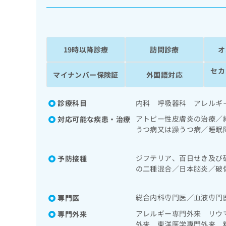
係
ク
者
リ
の
ニ
ッ
方
ク
19時以降診療
訪問診療
オ
は
ナ
こ
ビ
セカ
マイナンバー保険証
外国語対応
ち
に
関
ら
す
診療科目
内科 呼吸器科 アレルギ
る
お
アトピー性皮膚炎の治療／
対応可能な疾患・治療
広
広
問
うつ病又は躁うつ病／睡眠
告
告
い
領域の一次診療／在宅持続
出
代
合
域の一次診療／人工肛門の
稿
ジフテリア、百日せき及び
予防接種
わ
域の一次診療／尿失禁の治
理
の
の二種混合／日本脳炎／破
せ
法／糖尿病患者教育（食事
店
お
は
ルス感染症／水痘／インフ
な管理及び指導／血液・免
の
問
こ
狂犬病／ロタウイルス感染
の一次診療／小児呼吸器疾
総合内科専門医／血液専門
専門医
い
方
ち
／小児血液疾患／夜尿症の
合
ら
は
アレルギー専門外来 リウ
専門外来
方薬の処方／在宅における
わ
外来 東洋医学専門外来 
こ