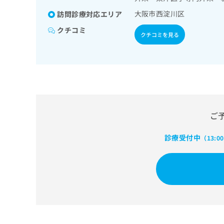
せ
こち
ち
らは
は
大阪市西淀川区
訪問診療対応エリア
マイ
こ
ら
ナビ
クチコミ
ち
クチコミを見る
クリ
ら
ニッ
クナ
広
ビサ
広
資
イト
告
告
への
料
出
出
お問
の
稿
合せ
稿
ご
の
フォ
の
請
お
ーム
ご
お
求
問
とな
問
りま
は
い
い
診療受付中
す。
（13:0
こ
合
合
クリ
ち
わ
ニッ
わ
ら
せ
クの
せ
は
予
は
約・
こ
こ
無
症状
ち
ち
のご
料
ら
相談
ら
情
など
報
はで