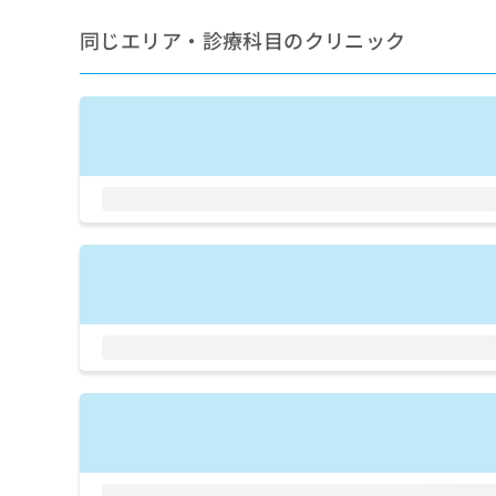
拡
資
きま
充
料
せん
同じエリア・診療科目のクリニック
の
ので
の
ご了
お
ご
承く
申
請
ださ
し
求
い。
込
は
み
こ
は
ち
こ
ら
ち
ら
無
料
掲
情
載
報
情
拡
報
充
の
の
修
お
正
申
は
し
こ
込