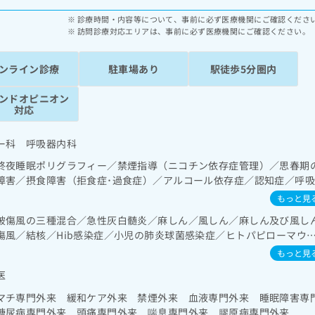
診療時間・内容等について、事前に必ず医療機関にご確認くださ
訪問診療対応エリアは、事前に必ず医療機関にご確認ください。
ンライン診療
駐車場あり
駅徒歩5分圏内
ンドオピニオン
対応
ー科 呼吸器内科
終夜睡眠ポリグラフィー／禁煙指導（ニコチン依存症管理）／思春期
障害／摂食障害（拒食症･過食症）／アルコール依存症／認知症／呼
陽圧呼吸療法（睡眠時無呼吸症候群治療）／在宅酸素療法／消化器系
もっと見
管理／循環器系領域の一次診療／ホルター型心電図検査／腎･泌尿器
破傷風の三種混合／急性灰白髄炎／麻しん／風しん／麻しん及び風し
療／内分泌･代謝･栄養領域の一次診療／内分泌機能検査／インスリン
傷風／結核／Hib感染症／小児の肺炎球菌感染症／ヒトパピローマウ
療法、運動療法、自己血糖測定）／糖尿病による合併症に対する継続
ルエンザ／成人の肺炎球菌感染症／おたふくかぜ／A型肝炎／B型肝炎
疫系領域の一次診療／エイズ診療／アレルギーの減感作療法／小児領
もっと見
症／髄膜炎菌感染症
患／小児腎疾患／小児アレルギー疾患／小児自己免疫疾患／小児糖尿
医
治療／医療用麻薬によるがん疼痛治療／がんに伴う精神症状のケア／
マチ専門外来 緩和ケア外来 禁煙外来 血液専門外来 睡眠障害専
看取り
糖尿病専門外来 頭痛専門外来 喘息専門外来 膠原病専門外来