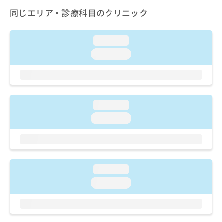
ご了
ら
み
承く
同じエリア・診療科目のクリニック
は
ださ
こ
無
い。
ち
料
loading...
ら
情
loading...
報
拡
掲
充
載
の
情
お
報
loading...
申
の
し
修
loading...
込
正
み
は
は
こ
こ
ち
ち
ら
loading...
ら
loading...
そ
の
他
の