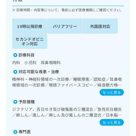
ッ
は
ク
診療時間・内容等について、事前に必ず医療機関にご確認ください。
こ
ナ
ち
ビ
ら
19時以降診療
バリアフリー
外国語対応
に
関
広
セカンドオピニ
す
広
告
オン対応
る
告
代
お
出
診療科目
理
問
稿
内科 小児科 耳鼻咽喉科
店
い
の
合
の
お
対応可能な疾患・治療
わ
方
問
精神科・神経科領域の一次診療／睡眠障害／認知症／耳鼻咽
せ
い
は
喉領域の一次診療／喉頭ファイバースコピー／純音聴力検査
は
合
こ
／補聴器適合検査／呼吸器領域の一次診療／在宅酸素療法／
もっと見る
こ
わ
消化器系領域の一次診療／肝･胆道・膵臓領域の一次診療／
ち
ち
せ
予防接種
循環器系領域の一次診療／ホルター型心電図検査／腎･泌尿
ら
ら
は
器系領域の一次診療／乳腺領域の一次診療／内分泌･代謝･栄
ジフテリア、百日せき及び破傷風の三種混合／急性灰白髄炎
こ
養領域の一次診療／糖尿病による合併症に対する継続的な管
／麻しん／風しん／麻しん及び風しんの二種混合／日本脳炎
こち
ち
理及び指導／血液・免疫系領域の一次診療／筋・骨格系及び
広
／破傷風／Hib感染症／小児の肺炎球菌感染症／ヒトパピロ
もっと見る
らは
外傷領域の一次診療／小児領域の一次診療／漢方薬の処方
広
ら
告
ーマウイルス感染症／水痘／インフルエンザ／成人の肺炎球
マイ
告
専門医
菌感染症／おたふくかぜ／B型肝炎／ロタウイルス感染症／
出
ナビ