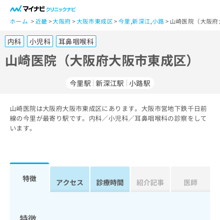
一
般
ホーム
近畿
大阪府
大阪市東成区
今里
,
新深江
,
小路
山崎医院（大阪府
ユ
内科
小児科
耳鼻咽喉科
ー
ザ
山崎医院（大阪府大阪市東成区）
ー
の
今里駅
新深江駅
小路駅
方
は
こ
山崎医院は大阪府大阪市東成区にあります。大阪市営地下鉄千日前
線の今里が最寄り駅です。内科／小児科／耳鼻咽喉科の診察をして
ち
います。
ら
医
マ
療
イ
関
ナ
特徴
アクセス
診療時間
紹介記事
医師
係
ビ
者
ク
の
リ
方
ニ
特徴