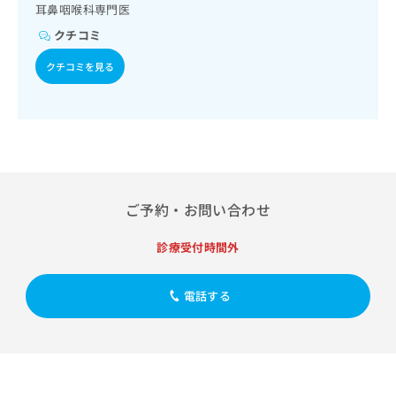
出
髄膜炎菌感染症
稿
クリ
耳鼻咽喉科専門医
資
稿
ニッ
の
料
クチコミ
クナ
の
お
の
ビサ
お
問
ご
クチコミを見る
イト
問
い
請
への
い
合
お問
求
合
合せ
わ
は
フォ
わ
せ
こ
ーム
せ
は
ち
とな
は
こ
ら
りま
こ
ち
す。
ち
ら
クリ
ご予約・お問い合わせ
無
ら
ニッ
料
クの
資
情
診療受付時間外
予
料
報
約・
の
症状
拡
のご
ご
電話する
充
相談
請
の
など
求
お
はで
は
申
きま
こ
せん
し
ので
ち
込