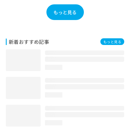
お
問
もっと見る
い
合
わ
せ
は
新着おすすめ記事
もっと見る
こ
ち
ら
loading...
loading...
loading...