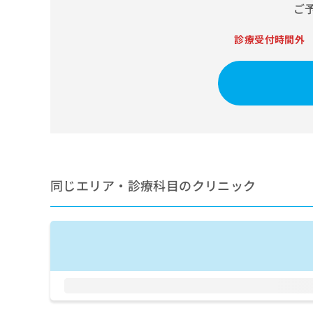
せ
こち
ご
ち
らは
は
マイ
こ
ら
ナビ
診療受付時間外
ち
クリ
ら
ニッ
クナ
広
ビサ
広
資
イト
告
告
への
料
出
出
お問
の
稿
合せ
稿
ご
の
フォ
の
請
お
ーム
お
求
問
とな
問
りま
は
同じエリア・診療科目のクリニック
い
い
す。
こ
合
合
クリ
ち
わ
ニッ
わ
ら
せ
クの
せ
は
予
は
約・
こ
こ
無
症状
ち
ち
のご
料
ら
相談
ら
情
など
報
はで