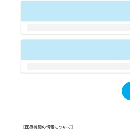
拡
資
きま
充
料
せん
の
ので
の
ご了
お
ご
承く
申
請
ださ
し
求
い。
込
は
み
こ
は
ち
こ
ら
ち
ら
無
料
掲
情
載
報
情
拡
報
充
の
の
修
お
正
申
は
し
【医療機関の情報について】
こ
込