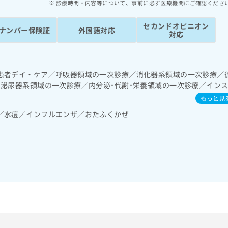
診療時間・内容等について、事前に必ず医療機関にご確認くださ
セカンドオピニオン
ナンバー保険証
外国語対応
対応
患者デイ・ケア／呼吸器領域の一次診療／消化器系領域の一次診療／
･泌尿器系領域の一次診療／内分泌･代謝･栄養領域の一次診療／イン
食事療法、運動療法、自己血糖測定）／糖尿病による合併症に対する
もっと見
・免疫系領域の一次診療／筋・骨格系及び外傷領域の一次診療／小児
／水痘／インフルエンザ／おたふくかぜ
療／漢方薬の処方／在宅における看取り