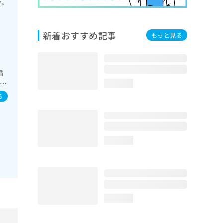
い。
新着おすすめ記事
もっと見る
循
スリ
loading...
継
る
領
loading...
loading...