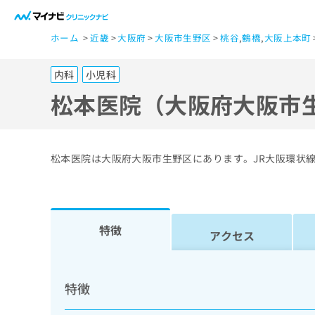
一
ホーム
近畿
大阪府
大阪市生野区
桃谷
,
鶴橋
,
大阪上本町
般
ユ
内科
小児科
ー
ザ
松本医院（大阪府大阪市
ー
の
方
松本医院は大阪府大阪市生野区にあります。JR大阪環状
は
こ
ち
ら
特徴
アクセス
医
マ
療
イ
特徴
ナ
関
ビ