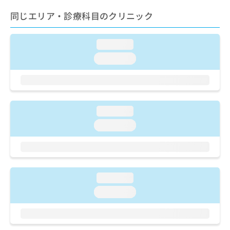
ご了
ら
み
承く
同じエリア・診療科目のクリニック
は
ださ
こ
無
い。
ち
料
loading...
ら
情
報
loading...
拡
掲
充
載
の
情
お
報
申
の
loading...
し
修
loading...
込
正
み
は
は
こ
こ
ち
ち
ら
loading...
ら
loading...
そ
の
他
の