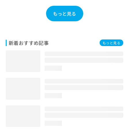
お
問
もっと見る
い
合
わ
せ
は
新着おすすめ記事
もっと見る
こ
ち
ら
loading...
loading...
loading...