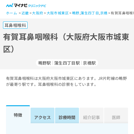
一
般
ホーム
近畿
大阪府
大阪市城東区
鴫野
,
蒲生四丁目
,
京橋
有賀耳鼻咽喉
ユ
耳鼻咽喉科
ー
ザ
有賀耳鼻咽喉科（大阪府大阪市城東
ー
区）
の
方
は
鴫野駅
蒲生四丁目駅
京橋駅
こ
ち
有賀耳鼻咽喉科は大阪府大阪市城東区にあります。JR片町線の鴫野
ら
が最寄り駅です。耳鼻咽喉科の診察をしています。
医
マ
療
イ
関
ナ
係
ビ
特徴
アクセス
診療時間
紹介記事
医師
者
ク
の
リ
方
ニ