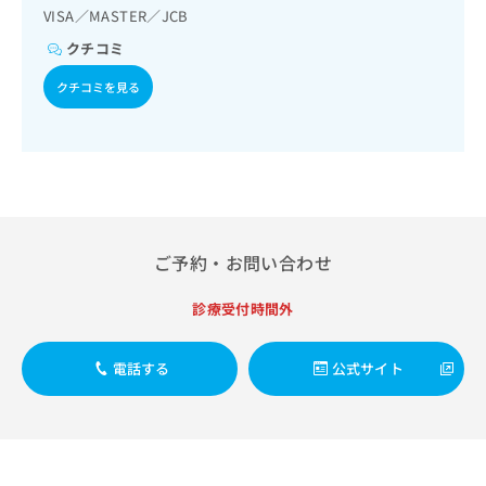
出
稿
クリ
資
VISA／MASTER／JCB
稿
ニッ
の
料
クナ
クチコミ
の
お
の
ビサ
お
問
ご
イト
クチコミを見る
問
い
請
への
い
合
お問
求
合
合せ
わ
は
フォ
わ
せ
こ
ーム
せ
は
ち
とな
は
こ
ら
りま
こ
ち
す。
ち
ら
クリ
無
ご予約・お問い合わせ
ら
ニッ
料
クの
資
情
予
診療受付時間外
料
報
約・
の
症状
拡
のご
ご
充
電話する
公式サイト
相談
請
の
など
求
お
はで
は
申
きま
こ
せん
し
ので
ち
込