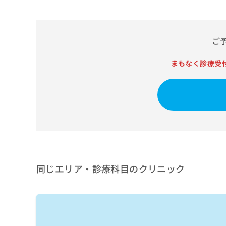
せ
こち
ち
らは
は
マイ
こ
ら
ナビ
ち
クリ
ご
ら
ニッ
クナ
広
ビサ
まもなく診療受
広
資
イト
告
告
への
料
出
出
お問
の
稿
合せ
稿
ご
の
フォ
の
請
お
ーム
お
求
問
とな
問
りま
は
い
い
す。
こ
合
合
クリ
ち
わ
ニッ
わ
ら
せ
クの
同じエリア・診療科目のクリニック
せ
は
予
は
約・
こ
こ
無
症状
ち
ち
のご
料
ら
相談
ら
情
など
報
はで