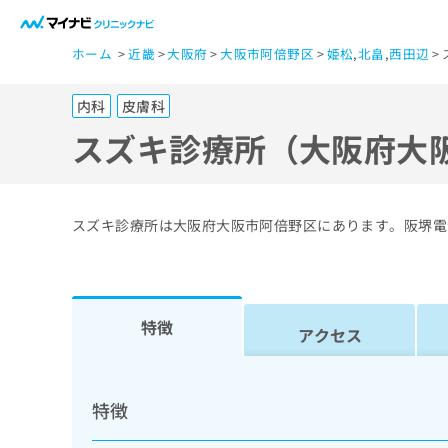
一
ホーム
近畿
大阪府
大阪市阿倍野区
姫松
,
北畠
,
西田辺
般
ユ
内科
皮膚科
ー
ザ
スズキ診療所（大阪府大
ー
の
方
スズキ診療所は大阪府大阪市阿倍野区にあります。阪堺電
は
こ
ち
ら
特徴
アクセス
医
マ
療
イ
特徴
ナ
関
ビ