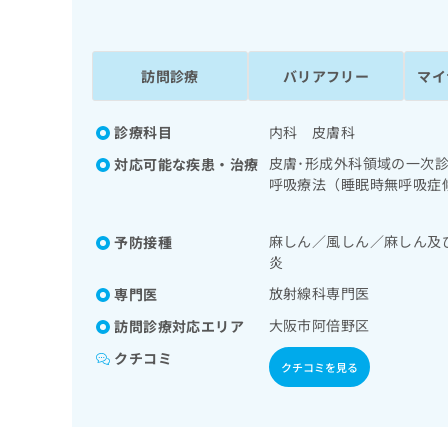
係
ク
者
リ
の
ニ
ッ
訪問診療
バリアフリー
マイ
方
ク
は
ナ
こ
診療科目
内科 皮膚科
ビ
ち
に
皮膚･形成外科領域の一次
対応可能な疾患・治療
関
ら
呼吸療法（睡眠時無呼吸症
す
前立腺悪性腫瘍化学療法／
る
管理及び指導／医療用麻薬
お
麻しん／風しん／麻しん及
予防接種
広
広
問
炎
告
告
い
出
放射線科専門医
専門医
代
合
稿
わ
理
大阪市阿倍野区
訪問診療対応エリア
の
せ
店
お
は
クチコミ
クチコミを見る
の
問
こ
い
方
ち
合
ら
は
わ
こ