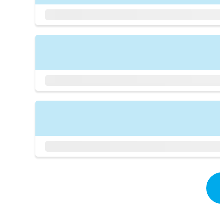
拡
資
きま
充
料
せん
の
ので
の
ご了
お
ご
承く
申
請
ださ
し
求
い。
込
は
み
こ
は
ち
こ
ら
ち
ら
無
料
掲
情
載
報
情
拡
報
充
の
の
修
お
正
申
は
し
こ
込