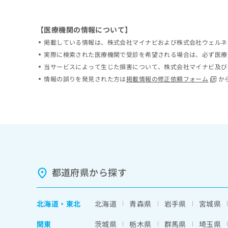
ち
み
ら
は
【医療機関の情報について】
こ
ち
掲載している情報は、株式会社マイナビおよび株式会社ウェルネ
そ
ら
実際に検索された医療機関で受診を希望される場合は、必ず医療
の
当サービスによって生じた損害について、株式会社マイナビ及び
他
の
情報の誤りを発見された方は
掲載情報の修正依頼フォーム
か
お
問
い
合
わ
せ
は
こ
ち
都道府県から探す
ら
北海道
・
東北
北海道
青森県
岩手県
宮城県
関東
茨城県
栃木県
群馬県
埼玉県