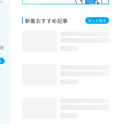
い。
新着おすすめ記事
もっと見る
陽圧
loading...
／
な
る
肝
loading...
loading...