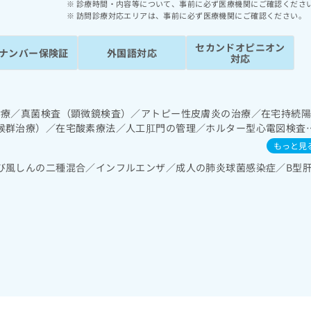
診療時間・内容等について、事前に必ず医療機関にご確認くださ
訪問診療対応エリアは、事前に必ず医療機関にご確認ください。
セカンドオピニオン
ナンバー保険証
外国語対応
対応
診療／真菌検査（顕微鏡検査）／アトピー性皮膚炎の治療／在宅持続
候群治療）／在宅酸素療法／人工肛門の管理／ホルター型心電図検査
尿失禁の治療／インスリン療法／糖尿病による合併症に対する継続的
もっと見
によるがん疼痛治療／在宅における看取り
び風しんの二種混合／インフルエンザ／成人の肺炎球菌感染症／B型