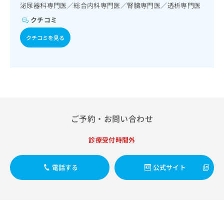
出
稿
クリ
泌尿器科専門医／総合内科専門医／腎臓専門医／透析専門医
資
稿
ニッ
の
料
クチコミ
クナ
の
お
の
ビサ
お
問
ご
クチコミを見る
イト
問
い
請
への
い
合
お問
求
合
合せ
わ
は
フォ
わ
せ
こ
ーム
せ
は
ち
とな
は
こ
ら
りま
こ
ち
す。
ち
ら
クリ
ご予約・お問い合わせ
無
ら
ニッ
料
クの
資
情
診療受付時間外
予
料
報
約・
の
症状
拡
のご
ご
電話する
公式サイト
充
相談
請
の
など
求
お
はで
は
申
きま
こ
せん
し
ので
ち
込