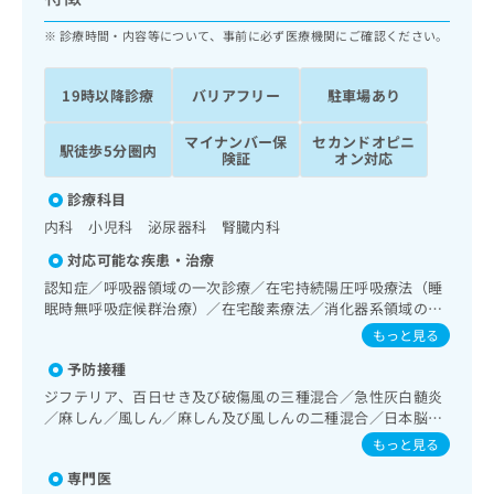
ッ
は
ク
診療時間・内容等について、事前に必ず医療機関にご確認ください。
こ
ナ
ち
ビ
ら
19時以降診療
バリアフリー
駐車場あり
に
関
広
マイナンバー保
セカンドオピニ
す
広
駅徒歩5分圏内
告
険証
オン対応
る
告
代
お
出
診療科目
理
問
稿
内科 小児科 泌尿器科 腎臓内科
店
い
の
合
の
お
対応可能な疾患・治療
わ
方
問
認知症／呼吸器領域の一次診療／在宅持続陽圧呼吸療法（睡
せ
い
は
眠時無呼吸症候群治療）／在宅酸素療法／消化器系領域の一
は
合
こ
次診療／肝･胆道・膵臓領域の一次診療／循環器系領域の一
もっと見る
こ
わ
次診療／腎･泌尿器系領域の一次診療／膀胱鏡検査／腎悪性
ち
ち
せ
予防接種
腫瘍化学療法／前立腺悪性腫瘍化学療法／尿失禁の治療／内
ら
ら
は
分泌･代謝･栄養領域の一次診療／インスリン療法／糖尿病患
ジフテリア、百日せき及び破傷風の三種混合／急性灰白髄炎
こ
者教育（食事療法、運動療法、自己血糖測定）／糖尿病によ
／麻しん／風しん／麻しん及び風しんの二種混合／日本脳炎
こち
ち
る合併症に対する継続的な管理及び指導／小児領域の一次診
広
／Hib感染症／小児の肺炎球菌感染症／ヒトパピローマウイ
もっと見る
らは
療／夜尿症の治療／漢方薬の処方／在宅における看取り
広
ら
告
ルス感染症／水痘／インフルエンザ／成人の肺炎球菌感染症
マイ
告
専門医
／おたふくかぜ／B型肝炎／ロタウイルス感染症
出
ナビ