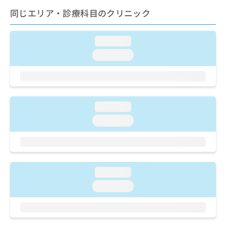
ご了
ら
み
承く
同じエリア・診療科目のクリニック
は
ださ
こ
無
い。
ち
料
loading...
ら
情
loading...
報
拡
掲
充
載
の
情
お
報
loading...
申
の
し
修
loading...
込
正
み
は
は
こ
こ
ち
ち
ら
loading...
ら
loading...
そ
の
他
の