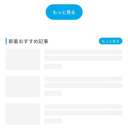
お
問
もっと見る
い
合
わ
せ
は
新着おすすめ記事
もっと見る
こ
ち
ら
loading...
loading...
loading...