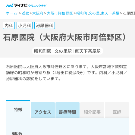
一
般
ホーム
近畿
大阪府
大阪市阿倍野区
昭和町
,
文の里
,
東天下茶屋
石原医
ユ
内科
小児科
泌尿器科
ー
ザ
石原医院（大阪府大阪市阿倍野区）
ー
の
昭和町駅
文の里駅
東天下茶屋駅
方
は
こ
石原医院は大阪府大阪市阿倍野区にあります。大阪市営地下鉄御堂
筋線の昭和町が最寄り駅（4号出口徒歩3分）です。内科／小児科／
ち
泌尿器科の診察をしています。
ら
医
マ
療
イ
関
ナ
特徴
アクセス
診療時間
紹介記事
医師
係
ビ
者
ク
の
リ
方
ニ
特徴