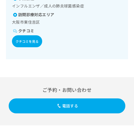
出
稿
クリ
資
インフルエンザ／成人の肺炎球菌感染症
稿
ニッ
の
料
クナ
の
お
訪問診療対応エリア
の
ビサ
お
問
ご
大阪市東住吉区
イト
問
い
請
への
クチコミ
い
合
お問
求
合
合せ
わ
は
クチコミを見る
フォ
わ
せ
こ
ーム
せ
は
ち
とな
は
こ
ら
りま
こ
ち
す。
ち
ら
クリ
無
ら
ニッ
料
クの
資
情
予
料
報
約・
ご予約・お問い合わせ
の
症状
拡
のご
ご
充
相談
電話する
請
の
など
求
お
はで
は
申
きま
こ
せん
し
ので
ち
込