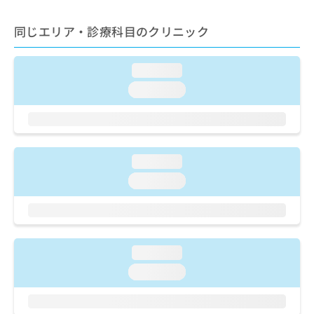
ご了
ら
み
承く
は
ださ
同じエリア・診療科目のクリニック
こ
無
い。
ち
料
ら
情
loading...
報
loading...
拡
掲
充
載
の
情
お
報
申
の
loading...
し
修
込
正
loading...
み
は
は
こ
こ
ち
ち
ら
ら
loading...
そ
loading...
の
他
の