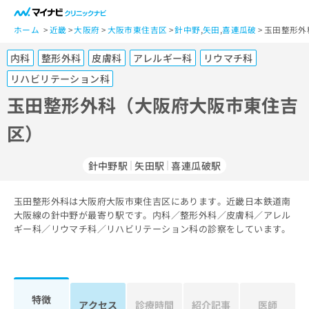
一
般
ホーム
近畿
大阪府
大阪市東住吉区
針中野
,
矢田
,
喜連瓜破
玉田整形外
ユ
内科
整形外科
皮膚科
アレルギー科
リウマチ科
ー
ザ
リハビリテーション科
ー
玉田整形外科（大阪府大阪市東住吉
の
方
区）
は
こ
針中野駅
矢田駅
喜連瓜破駅
ち
ら
玉田整形外科は大阪府大阪市東住吉区にあります。近畿日本鉄道南
医
大阪線の針中野が最寄り駅です。内科／整形外科／皮膚科／アレル
マ
療
ギー科／リウマチ科／リハビリテーション科の診察をしています。
イ
関
ナ
係
ビ
者
ク
の
リ
特徴
方
ニ
アクセス
診療時間
紹介記事
医師