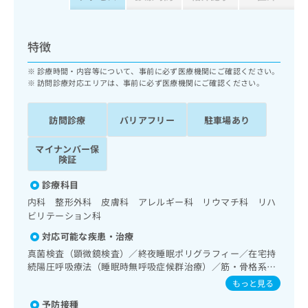
ッ
は
ク
こ
ナ
ち
特徴
ビ
ら
に
診療時間・内容等について、事前に必ず医療機関にご確認ください。
関
広
訪問診療対応エリアは、事前に必ず医療機関にご確認ください。
す
広
告
る
告
代
お
出
訪問診療
バリアフリー
駐車場あり
理
問
稿
店
い
の
マイナンバー保
合
の
険証
お
わ
方
問
診療科目
せ
い
は
は
合
内科 整形外科 皮膚科 アレルギー科 リウマチ科 リハ
こ
こ
わ
ビリテーション科
ち
ち
せ
ら
対応可能な疾患・治療
ら
は
真菌検査（顕微鏡検査）／終夜睡眠ポリグラフィー／在宅持
こ
続陽圧呼吸療法（睡眠時無呼吸症候群治療）／筋・骨格系及
こち
ち
広
らは
び外傷領域の一次診療／神経ブロック／画像診断管理（専ら
もっと見る
広
ら
告
マイ
画像診断を担当する医師による読影）／漢方薬の処方／鍼灸
告
出
ナビ
予防接種
治療