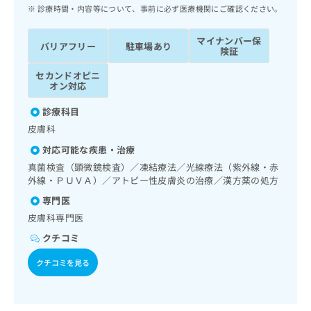
ッ
は
診療時間・内容等について、事前に必ず医療機関にご確認ください。
ク
こ
ナ
ち
マイナンバー保
バリアフリー
駐車場あり
ビ
険証
ら
に
セカンドオピニ
関
広
オン対応
す
広
告
る
告
診療科目
代
お
出
皮膚科
理
問
稿
店
い
の
対応可能な疾患・治療
合
の
お
真菌検査（顕微鏡検査）／凍結療法／光線療法（紫外線・赤
わ
方
問
外線・ＰＵＶＡ）／アトピー性皮膚炎の治療／漢方薬の処方
せ
い
は
専門医
は
合
こ
こ
わ
皮膚科専門医
ち
ち
せ
ら
クチコミ
ら
は
こ
クチコミを見る
こち
ち
広
らは
広
ら
告
マイ
告
出
ナビ