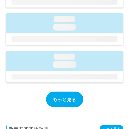
ご了
ら
み
承く
は
ださ
こ
無
い。
loading...
ち
料
ら
情
loading...
報
拡
掲
充
載
の
情
お
報
loading...
申
の
loading...
し
修
込
正
み
は
は
こ
こ
ち
ち
ら
もっと見る
ら
そ
の
他
の
新着おすすめ記事
もっと見る