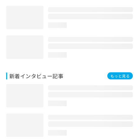
loading...
loading...
新着インタビュー記事
もっと見る
loading...
loading...