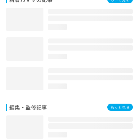
お
問
い
合
loading...
わ
せ
は
こ
ち
loading...
ら
loading...
編集・監修記事
もっと見る
loading...