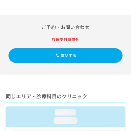
出
稿
クリ
資
稿
ニッ
の
料
クナ
の
お
の
ビサ
お
問
ご
イト
問
い
ご予約・お問い合わせ
請
への
い
合
お問
求
合
合せ
わ
は
診療受付時間外
フォ
わ
せ
こ
ーム
せ
は
ち
とな
は
こ
電話する
ら
りま
こ
ち
す。
ち
ら
クリ
無
ら
ニッ
料
クの
資
情
予
料
報
約・
の
症状
拡
同じエリア・診療科目のクリニック
のご
ご
充
相談
請
の
など
求
お
はで
loading...
は
申
きま
loading...
こ
せん
し
ので
ち
込