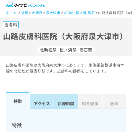
一
般
ホーム
近畿
大阪府
泉大津市
北助松
,
松ノ浜
,
高石
山路皮膚科医院（大
ユ
皮膚科
ー
ザ
山路皮膚科医院（大阪府泉大津市）
ー
の
北助松駅
松ノ浜駅
高石駅
方
は
こ
山路皮膚科医院は大阪府泉大津市にあります。南海電気鉄道南海本
線の北助松が最寄り駅です。皮膚科の診察をしています。
ち
ら
医
マ
療
イ
特徴
アクセス
診療時間
紹介記事
医師
関
ナ
係
ビ
者
ク
の
リ
特徴
方
ニ