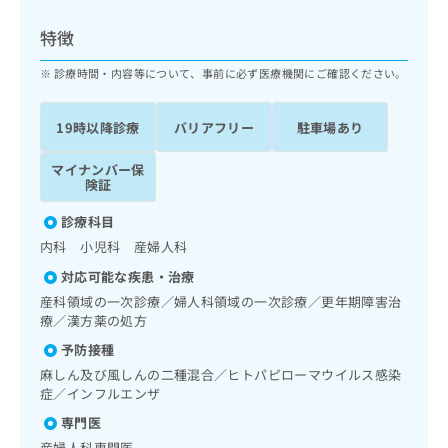
ッ
は
ク
こ
特徴
ナ
ち
ビ
診療時間・内容等について、事前に必ず医療機関にご確認ください。
ら
に
関
広
19時以降診療
バリアフリー
駐車場あり
す
広
告
る
告
代
マイナンバー保
お
出
険証
理
問
稿
店
い
の
診療科目
合
の
お
内科 小児科 産婦人科
わ
方
問
せ
い
は
対応可能な疾患・治療
は
合
こ
産科領域の一次診療／婦人科領域の一次診療／更年期障害治
こ
わ
ち
療／漢方薬の処方
ち
せ
ら
予防接種
ら
は
こ
麻しん及び風しんの二種混合／ヒトパピローマウイルス感染
こち
ち
症／インフルエンザ
広
らは
広
ら
告
マイ
専門医
告
出
ナビ
産婦人科専門医