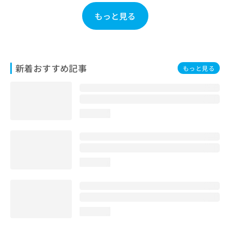
お
もっと見る
問
い
合
わ
せ
新着おすすめ記事
は
もっと見る
こ
ち
ら
loading...
loading...
loading...