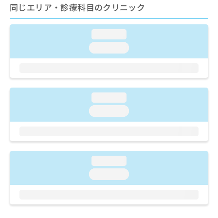
ご了
ら
み
同じエリア・診療科目のクリニック
承く
は
ださ
こ
無
い。
ち
loading...
料
ら
情
loading...
報
拡
掲
充
載
の
情
お
報
loading...
申
の
loading...
し
修
込
正
み
は
は
こ
こ
ち
loading...
ち
ら
ら
loading...
そ
の
他
の