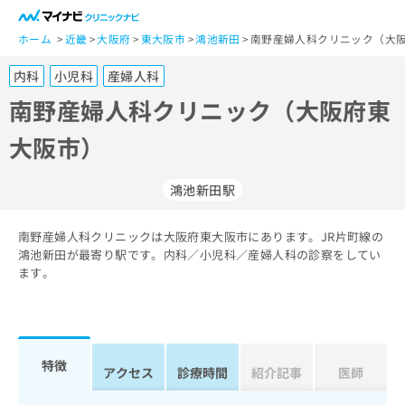
一
般
ホーム
近畿
大阪府
東大阪市
鴻池新田
南野産婦人科クリニック（大阪
ユ
内科
小児科
産婦人科
ー
ザ
南野産婦人科クリニック（大阪府東
ー
大阪市）
の
方
は
鴻池新田駅
こ
ち
南野産婦人科クリニックは大阪府東大阪市にあります。JR片町線の
ら
鴻池新田が最寄り駅です。内科／小児科／産婦人科の診察をしてい
ます。
医
マ
療
イ
関
ナ
係
ビ
者
ク
特徴
アクセス
診療時間
紹介記事
医師
の
リ
方
ニ