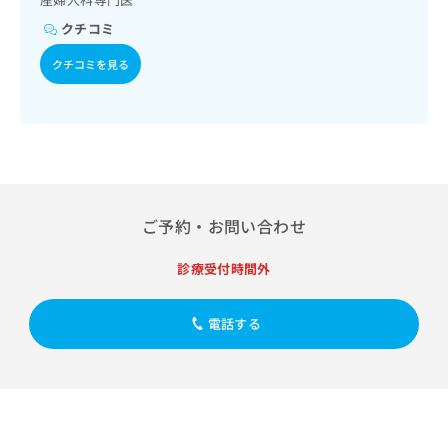
出
稿
クリ
資
稿
ニッ
の
クチコミ
料
クナ
の
お
の
ビサ
クチコミを見る
お
問
ご
イト
問
い
請
への
い
合
お問
求
合
合せ
わ
は
フォ
わ
せ
こ
ーム
せ
は
ち
とな
は
こ
ら
りま
こ
ち
す。
ご予約・お問い合わせ
ち
ら
クリ
無
ら
ニッ
料
クの
診療受付時間外
資
情
予
料
報
約・
の
症状
拡
電話する
のご
ご
充
相談
請
の
など
求
お
はで
は
申
きま
こ
せん
し
ので
ち
込