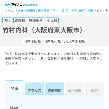
一
般
ホーム
近畿
大阪府
東大阪市
河内小阪
,
河内永和
,
JR河内永和
竹村内科
ユ
内科
胃腸科
循環器科
小児科
ー
ザ
竹村内科（大阪府東大阪市）
ー
の
河内小阪駅
河内永和駅
JR河内永和駅
方
は
こ
竹村内科は大阪府東大阪市にあります。近畿日本鉄道奈良線の河内
小阪が最寄り駅です。内科／胃腸科／循環器科／小児科の診察をし
ち
ています。
ら
医
マ
療
イ
関
ナ
特徴
アクセス
診療時間
紹介記事
医師
係
ビ
者
ク
の
リ
方
ニ
特徴