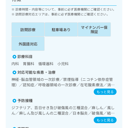
ッ
は
ク
診療時間・内容等について、事前に必ず医療機関にご確認ください。
こ
ナ
訪問診療対応エリアは、事前に必ず医療機関にご確認ください。
ち
ビ
ら
に
マイナンバー保
訪問診療
駐車場あり
関
険証
広
す
広
告
る
外国語対応
告
代
お
出
理
問
稿
診療科目
店
い
の
内科 胃腸科 循環器科 小児科
合
の
お
わ
対応可能な疾患・治療
方
問
せ
い
は
神経･脳血管領域の一次診療／禁煙指導（ニコチン依存症管
は
合
理）／認知症／呼吸器領域の一次診療／在宅酸素療法／消化
こ
こ
わ
器系領域の一次診療／上部消化管内視鏡検査／下部消化管内
ち
もっと見る
ち
せ
視鏡検査／下部消化管内視鏡的切除術／肝･胆道・膵臓領域
ら
ら
予防接種
は
の一次診療／循環器系領域の一次診療／ホルター型心電図検
査／腎･泌尿器系領域の一次診療／内分泌･代謝･栄養領域の
こ
ジフテリア、百日せき及び破傷風の三種混合／麻しん／風し
こち
一次診療／インスリン療法／糖尿病患者教育（食事療法、運
ち
ん／麻しん及び風しんの二種混合／日本脳炎／破傷風／結核
広
らは
動療法、自己血糖測定）／糖尿病による合併症に対する継続
広
ら
／水痘／インフルエンザ／成人の肺炎球菌感染症／おたふく
告
もっと見る
マイ
的な管理及び指導／血液・免疫系領域の一次診療／医療用麻
告
かぜ／A型肝炎／B型肝炎／狂犬病／髄膜炎菌感染症
出
ナビ