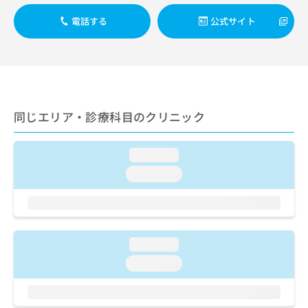
ご了
ら
み
承く
は
電話する
公式サイト
ださ
こ
無
い。
ち
料
ら
情
報
拡
掲
充
載
同じエリア・診療科目のクリニック
の
情
お
報
申
の
loading...
し
修
込
loading...
正
み
は
は
こ
こ
ち
ち
ら
ら
loading...
そ
loading...
の
他
の