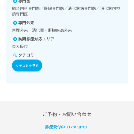
薬によるがん疼痛治療／がんに伴う精神症状のケア／CT撮影
専門医
出
稿
クリ
資
／漢方薬の処方／在宅における看取り
稿
ニッ
総合内科専門医／肝臓専門医／消化器病専門医／消化器内視
の
料
クナ
の
鏡専門医
お
の
ビサ
お
問
ご
専門外来
イト
問
い
請
への
禁煙外来 消化器・肝臓疾患外来
い
合
お問
求
合
合せ
わ
訪問診療対応エリア
は
フォ
わ
せ
こ
東大阪市
ーム
せ
は
ち
とな
クチコミ
は
こ
ら
りま
こ
ち
す。
クチコミを見る
ち
ら
クリ
無
ら
ニッ
料
クの
資
情
予
料
報
約・
の
症状
拡
のご
ご
充
相談
請
の
など
求
お
ご予約・お問い合わせ
はで
は
申
きま
こ
せん
し
診療受付中
（12:05まで）
ので
ち
込