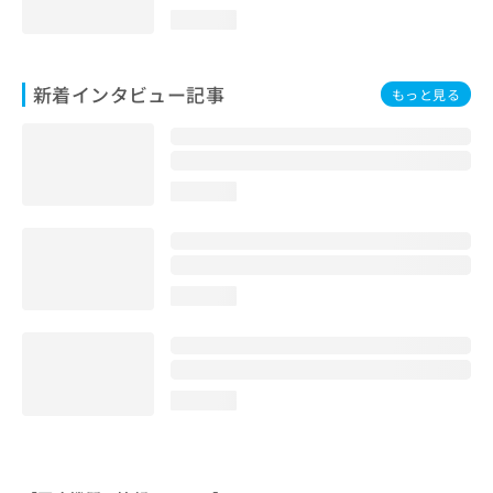
loading...
新着インタビュー記事
もっと見る
loading...
loading...
loading...