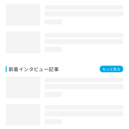
loading...
loading...
新着インタビュー記事
もっと見る
loading...
loading...