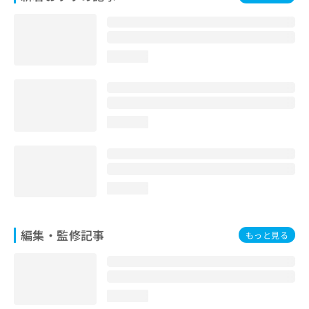
お
問
い
合
loading...
わ
せ
は
こ
ち
loading...
ら
loading...
編集・監修記事
もっと見る
loading...