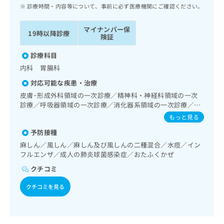
ッ
は
診療時間・内容等について、事前に必ず医療機関にご確認ください。
ク
こ
ナ
ち
マイナンバー保
19時以降診療
ビ
険証
ら
に
関
診療科目
広
す
広
内科 胃腸科
告
る
告
代
対応可能な疾患・治療
お
出
理
問
皮膚･形成外科領域の一次診療／精神科・神経科領域の一次
稿
店
診療／呼吸器領域の一次診療／消化器系領域の一次診療／
い
の
肝･胆道・膵臓領域の一次診療／循環器系領域の一次診療／
合
の
お
もっと見る
腎･泌尿器系領域の一次診療／内分泌･代謝･栄養領域の一次
わ
方
問
予防接種
診療／血液・免疫系領域の一次診療／漢方薬の処方
せ
い
は
麻しん／風しん／麻しん及び風しんの二種混合／水痘／イン
は
合
こ
フルエンザ／成人の肺炎球菌感染症／おたふくかぜ
こ
わ
ち
ち
せ
クチコミ
ら
ら
は
こ
クチコミを見る
こち
ち
広
らは
広
ら
告
マイ
告
出
ナビ