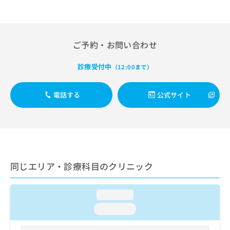
出
稿
クリ
資
稿
ニッ
の
料
クナ
の
お
の
ビサ
お
問
ご
イト
ご予約・お問い合わせ
問
い
請
への
い
合
お問
求
合
合せ
わ
診療受付中
は
（12:00まで）
フォ
わ
せ
こ
ーム
せ
は
ち
とな
電話する
公式サイト
は
こ
ら
りま
こ
ち
す。
ち
ら
クリ
無
ら
ニッ
料
クの
資
情
予
料
報
約・
の
症状
拡
同じエリア・診療科目のクリニック
のご
ご
充
相談
請
の
など
求
お
loading...
はで
は
申
きま
loading...
こ
せん
し
ので
ち
込