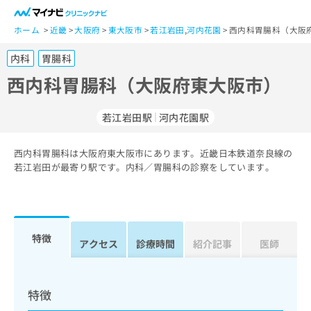
一
般
ホーム
近畿
大阪府
東大阪市
若江岩田
,
河内花園
西内科胃腸科（大阪
ユ
内科
胃腸科
ー
ザ
西内科胃腸科（大阪府東大阪市）
ー
の
若江岩田駅
河内花園駅
方
は
こ
西内科胃腸科は大阪府東大阪市にあります。近畿日本鉄道奈良線の
若江岩田が最寄り駅です。内科／胃腸科の診察をしています。
ち
ら
医
マ
療
イ
特徴
アクセス
診療時間
紹介記事
医師
関
ナ
係
ビ
者
ク
の
リ
特徴
方
ニ