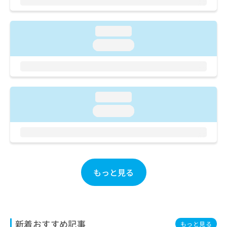
ご了
ら
み
承く
は
ださ
こ
無
い。
loading...
ち
料
loading...
ら
情
報
拡
掲
充
載
の
情
loading...
お
報
申
の
loading...
し
修
込
正
み
は
は
こ
こ
ち
ち
ら
もっと見る
ら
そ
の
他
新着おすすめ記事
の
もっと見る