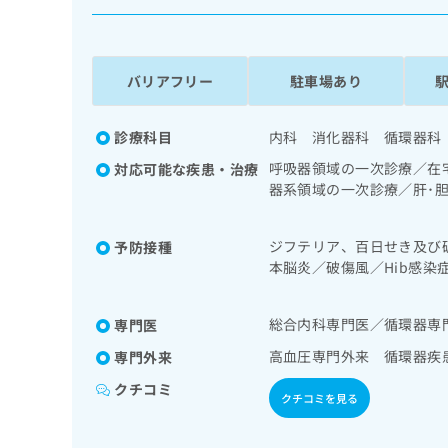
係
ク
者
リ
の
ニ
ッ
方
バリアフリー
駐車場あり
ク
は
ナ
こ
ビ
診療科目
内科 消化器科 循環器科
ち
に
呼吸器領域の一次診療／在
対応可能な疾患・治療
関
ら
器系領域の一次診療／肝･
す
検査／腎･泌尿器系領域の
る
者教育（食事療法、運動療
お
広
ジフテリア、百日せき及び
予防接種
広
問
本脳炎／破傷風／Hib感
告
告
い
炎球菌感染症／おたふくか
出
代
合
稿
わ
理
総合内科専門医／循環器専
専門医
の
せ
店
お
は
高血圧専門外来 循環器疾
専門外来
の
問
こ
クチコミ
い
方
ち
クチコミを見る
合
ら
は
わ
こ