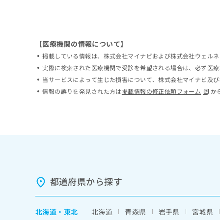
ち
み
ら
は
こ
ち
【医療機関の情報について】
そ
ら
の
掲載している情報は、株式会社マイナビおよび株式会社ウェルネ
他
実際に検索された医療機関で受診を希望される場合は、必ず医療
の
当サービスによって生じた損害について、株式会社マイナビ及び
お
情報の誤りを発見された方は
掲載情報の修正依頼フォーム
か
問
い
合
わ
せ
は
こ
ち
ら
都道府県から探す
北海道
・
東北
北海道
青森県
岩手県
宮城県