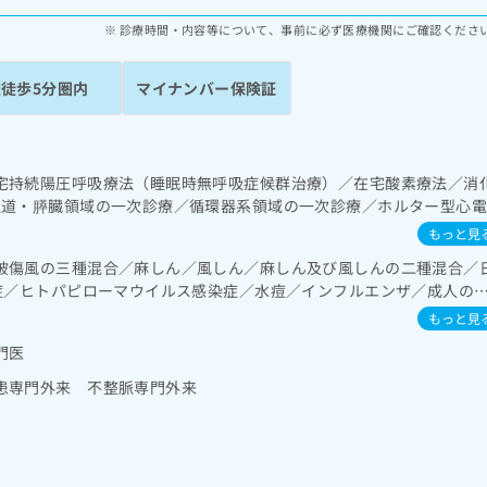
診療時間・内容等について、事前に必ず医療機関にご確認くださ
駅徒歩5分圏内
マイナンバー保険証
宅持続陽圧呼吸療法（睡眠時無呼吸症候群治療）／在宅酸素療法／消
胆道・膵臓領域の一次診療／循環器系領域の一次診療／ホルター型心
一次診療／内分泌･代謝･栄養領域の一次診療／インスリン療法／糖尿
もっと見
法、自己血糖測定）／医療用麻薬によるがん疼痛治療／漢方薬の処方
破傷風の三種混合／麻しん／風しん／麻しん及び風しんの二種混合／
染症／ヒトパピローマウイルス感染症／水痘／インフルエンザ／成人の
ぜ／A型肝炎／B型肝炎／狂犬病／ロタウイルス感染症／髄膜炎菌感染
もっと見
門医
患専門外来 不整脈専門外来