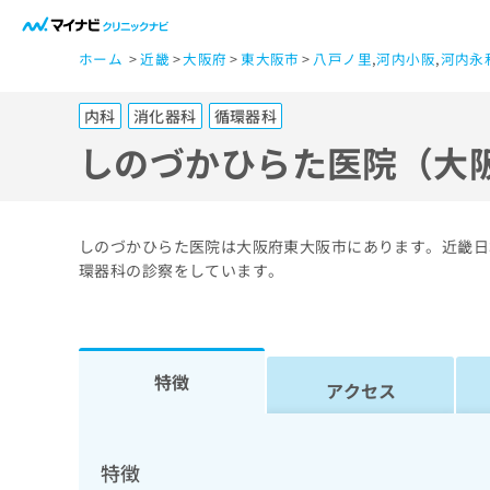
一
ホーム
近畿
大阪府
東大阪市
八戸ノ里
,
河内小阪
,
河内永
般
ユ
内科
消化器科
循環器科
ー
ザ
しのづかひらた医院（大
ー
の
方
しのづかひらた医院は大阪府東大阪市にあります。近畿日
は
環器科の診察をしています。
こ
ち
ら
特徴
アクセス
医
マ
療
イ
ナ
関
特徴
ビ