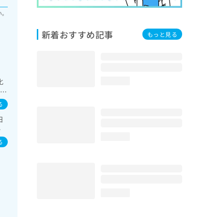
い。
新着おすすめ記事
もっと見る
化
loading...
電図
病患
る
日
肺
loading...
症
る
loading...