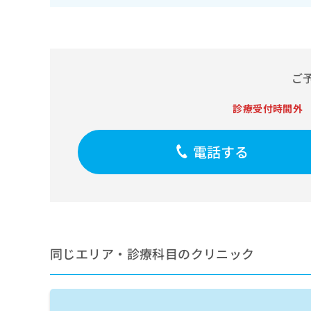
せ
こち
ち
らは
は
マイ
こ
ら
ナビ
ち
クリ
ら
ニッ
クナ
ご
広
ビサ
広
資
イト
告
告
診療受付時間外
への
料
出
出
お問
の
稿
合せ
稿
ご
の
フォ
の
電話する
請
お
ーム
お
求
問
とな
問
りま
は
い
い
す。
こ
合
合
クリ
ち
わ
ニッ
わ
ら
せ
クの
せ
は
予
は
約・
同じエリア・診療科目のクリニック
こ
こ
無
症状
ち
ち
のご
料
ら
相談
ら
情
など
報
はで