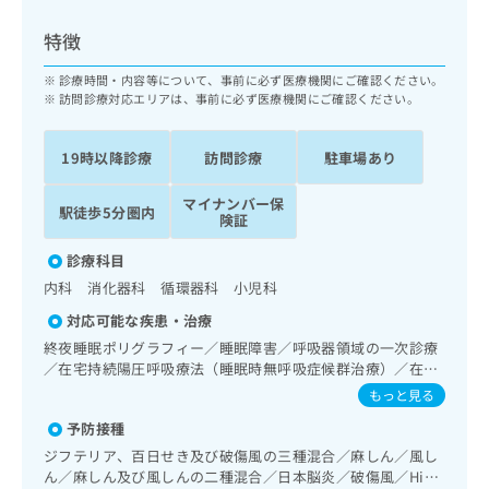
ッ
は
ク
こ
特徴
ナ
ち
ビ
診療時間・内容等について、事前に必ず医療機関にご確認ください。
ら
に
訪問診療対応エリアは、事前に必ず医療機関にご確認ください。
関
広
す
広
告
19時以降診療
訪問診療
駐車場あり
る
告
代
お
出
マイナンバー保
理
問
稿
駅徒歩5分圏内
険証
店
い
の
合
の
お
診療科目
わ
方
問
内科 消化器科 循環器科 小児科
せ
い
は
は
合
対応可能な疾患・治療
こ
こ
わ
終夜睡眠ポリグラフィー／睡眠障害／呼吸器領域の一次診療
ち
ち
せ
／在宅持続陽圧呼吸療法（睡眠時無呼吸症候群治療）／在宅
ら
ら
は
酸素療法／消化器系領域の一次診療／肝･胆道・膵臓領域の
もっと見る
こ
一次診療／循環器系領域の一次診療／ホルター型心電図検査
こち
予防接種
ち
／腎･泌尿器系領域の一次診療／内分泌･代謝･栄養領域の一
広
らは
広
ら
次診療／内分泌機能検査／インスリン療法／糖尿病患者教育
告
ジフテリア、百日せき及び破傷風の三種混合／麻しん／風し
マイ
（食事療法、運動療法、自己血糖測定）／糖尿病による合併
告
出
ん／麻しん及び風しんの二種混合／日本脳炎／破傷風／Hib
ナビ