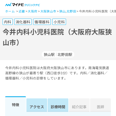
一
般
ホーム
近畿
大阪府
大阪狭山市
狭山
,
北野田
今井内科小児科医院（大
ユ
内科
消化器科
循環器科
小児科
ー
ザ
今井内科小児科医院（大阪府大阪狭
ー
山市）
の
方
は
狭山駅
北野田駅
こ
ち
今井内科小児科医院は大阪府大阪狭山市にあります。南海電気鉄道
ら
高野線の狭山が最寄り駅（西口徒歩3分）です。内科／消化器科／
循環器科／小児科の診察をしています。
医
マ
療
イ
関
ナ
係
ビ
者
ク
特徴
アクセス
診療時間
紹介記事
医師
の
リ
方
ニ