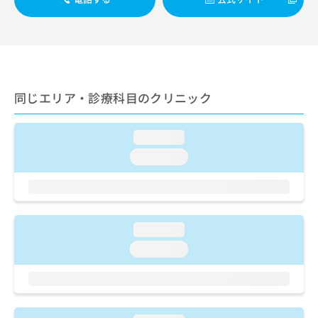
ご了
ら
み
承く
は
ださ
こ
無
い。
ち
料
ら
情
報
拡
同じエリア・診療科目のクリニック
掲
充
載
の
情
お
loading...
報
申
の
loading...
し
修
込
正
み
は
は
こ
こ
ち
loading...
ち
ら
loading...
ら
そ
の
他
の