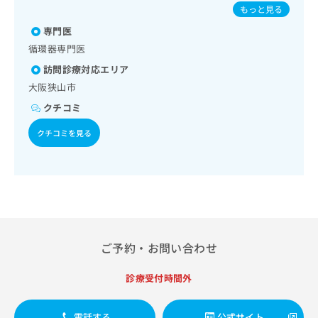
症に対する継続的な管理及び指導／血液・免疫系領域の一次
出
感染症／小児の肺炎球菌感染症／ヒトパピローマウイルス感
稿
クリ
資
もっと見る
診療／小児領域の一次診療／在宅における看取り
稿
ニッ
染症／水痘／インフルエンザ／成人の肺炎球菌感染症／おた
の
料
クナ
専門医
の
ふくかぜ／A型肝炎／B型肝炎／ロタウイルス感染症
お
の
ビサ
お
問
循環器専門医
ご
イト
問
い
請
への
訪問診療対応エリア
い
合
お問
求
大阪狭山市
合
合せ
わ
は
フォ
わ
せ
こ
クチコミ
ーム
せ
は
ち
とな
は
クチコミを見る
こ
ら
りま
こ
ち
す。
ち
ら
クリ
無
ら
ニッ
料
クの
資
情
予
料
報
約・
の
症状
拡
のご
ご
充
ご予約・お問い合わせ
相談
請
の
など
求
お
はで
診療受付時間外
は
申
きま
こ
せん
し
ので
ち
込
電話する
公式サイト