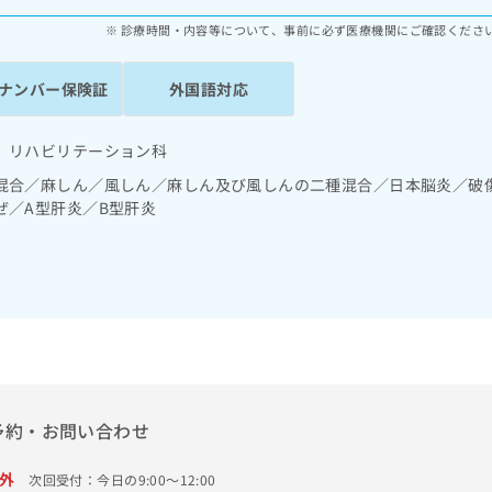
診療時間・内容等について、事前に必ず医療機関にご確認くださ
ナンバー保険証
外国語対応
 リハビリテーション科
混合／麻しん／風しん／麻しん及び風しんの二種混合／日本脳炎／破
ぜ／A型肝炎／B型肝炎
予約・お問い合わせ
外
次回受付：今日の9:00～12:00