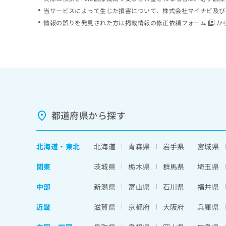
ち
み
当サービスによって生じた損害について、株式会社マイナビ及び
ら
は
情報の誤りを発見された方は
掲載情報の修正依頼フォーム
か
こ
ち
そ
ら
の
他
の
お
問
い
都道府県から探す
合
わ
せ
北海道
・
東北
北海道
青森県
岩手県
宮城県
は
こ
関東
茨城県
栃木県
群馬県
埼玉県
ち
ら
中部
新潟県
富山県
石川県
福井県
近畿
滋賀県
京都府
大阪府
兵庫県