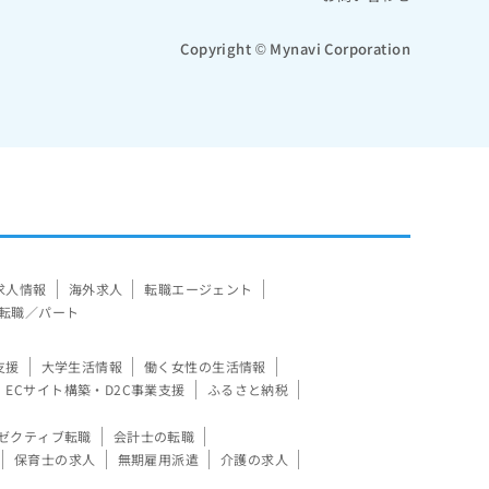
Copyright © Mynavi Corporation
求人情報
海外求人
転職エージェント
転職／パート
支援
大学生活情報
働く女性の生活情報
ECサイト構築・D2C事業支援
ふるさと納税
ゼクティブ転職
会計士の転職
保育士の求人
無期雇用派遣
介護の求人