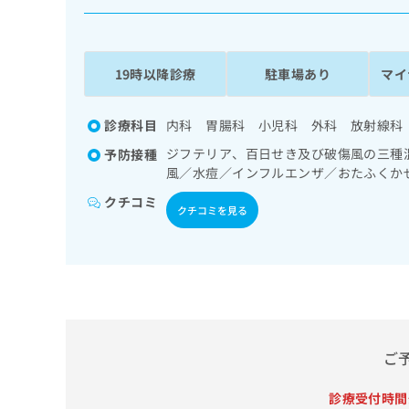
係
ク
者
リ
の
ニ
ッ
方
19時以降診療
駐車場あり
マイ
ク
は
ナ
こ
ビ
診療科目
内科 胃腸科 小児科 外科 放射線科
ち
に
ジフテリア、百日せき及び破傷風の三種
予防接種
関
ら
風／水痘／インフルエンザ／おたふくか
す
る
クチコミ
クチコミを見る
お
広
広
問
告
告
い
出
代
合
稿
わ
理
の
せ
店
お
は
の
問
こ
ご
い
方
ち
合
ら
は
わ
診療受付時間
こ