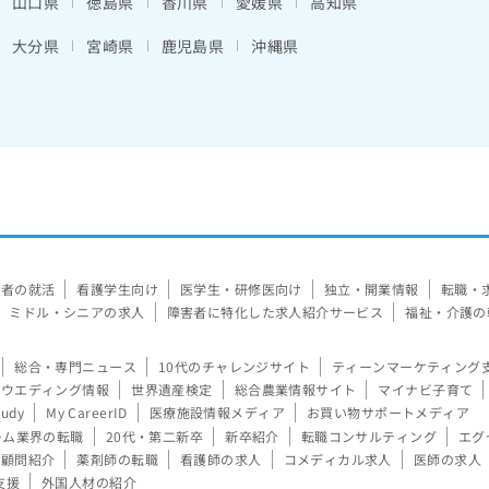
山口県
徳島県
香川県
愛媛県
高知県
大分県
宮崎県
鹿児島県
沖縄県
験者の就活
看護学生向け
医学生・研修医向け
独立・開業情報
転職・
ミドル・シニアの求人
障害者に特化した求人紹介サービス
福祉・介護の
総合・専門ニュース
10代のチャレンジサイト
ティーンマーケティング
ウエディング情報
世界遺産検定
総合農業情報サイト
マイナビ子育て
tudy
My CareerID
医療施設情報メディア
お買い物サポートメディア
ーム業界の転職
20代・第二新卒
新卒紹介
転職コンサルティング
エグ
顧問紹介
薬剤師の転職
看護師の求人
コメディカル求人
医師の求人
支援
外国人材の紹介