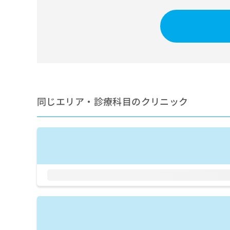
せ
こち
ち
らは
は
マイ
こ
ら
ナビ
ち
クリ
ら
ニッ
クナ
広
ビサ
広
資
イト
告
告
への
料
出
出
お問
の
稿
合せ
稿
同じエリア・診療科目のクリニック
ご
の
フォ
の
請
お
ーム
お
求
問
とな
問
りま
は
い
い
す。
こ
合
合
クリ
ち
わ
ニッ
わ
ら
せ
クの
せ
は
予
は
約・
こ
こ
無
症状
ち
ち
のご
料
ら
相談
ら
情
など
報
はで