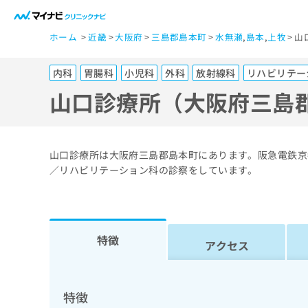
一
ホーム
近畿
大阪府
三島郡島本町
水無瀬
,
島本
,
上牧
山
般
ユ
内科
胃腸科
小児科
外科
放射線科
リハビリテー
ー
ザ
山口診療所（大阪府三島
ー
の
方
山口診療所は大阪府三島郡島本町にあります。阪急電鉄京
は
／リハビリテーション科の診察をしています。
こ
ち
ら
特徴
アクセス
医
マ
療
イ
ナ
関
特徴
ビ