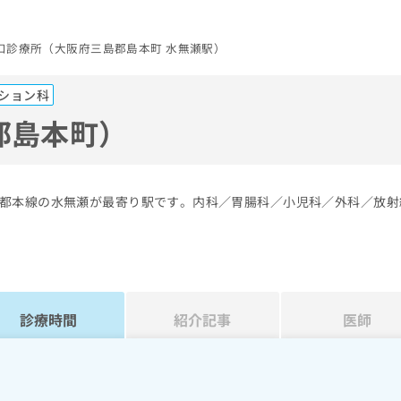
口診療所（大阪府三島郡島本町 水無瀬駅）
ション科
郡島本町）
都本線の水無瀬が最寄り駅です。内科／胃腸科／小児科／外科／放射
診療時間
紹介記事
医師