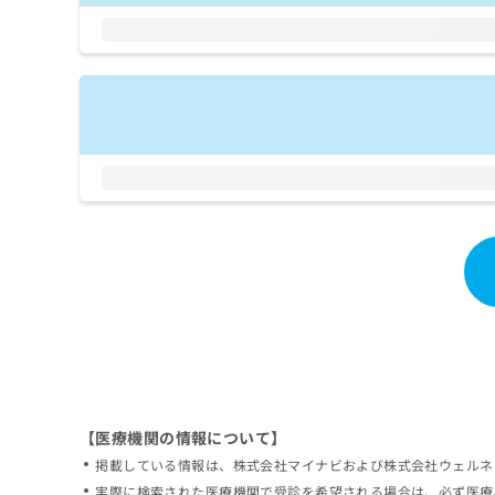
拡
資
きま
充
料
せん
の
ので
の
ご了
お
ご
承く
申
請
ださ
し
求
い。
込
は
み
こ
は
ち
こ
ら
ち
ら
無
料
掲
情
載
報
情
拡
報
充
の
の
修
お
【医療機関の情報について】
正
申
掲載している情報は、株式会社マイナビおよび株式会社ウェルネ
は
し
こ
実際に検索された医療機関で受診を希望される場合は、必ず医療
込