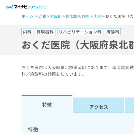
一
ホーム
近畿
大阪府
泉北郡忠岡町
忠岡
おくだ医院（大
般
ユ
内科
循環器科
リハビリテーション科
麻酔科
ー
ザ
おくだ医院（大阪府泉北
ー
の
方
おくだ医院は大阪府泉北郡忠岡町にあります。南海電気鉄
は
科／麻酔科の診察をしています。
こ
ち
ら
特徴
アクセス
医
マ
療
イ
ナ
関
特徴
ビ