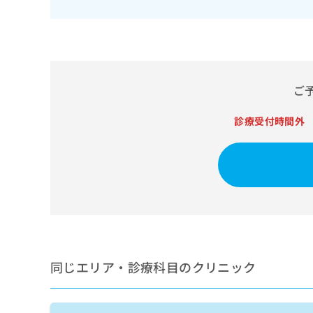
せ
こち
ち
らは
は
マイ
こ
ら
ナビ
ち
クリ
ら
ニッ
クナ
広
ビサ
ご
広
資
イト
告
告
への
料
出
診療受付時間外
出
お問
の
稿
合せ
稿
ご
の
フォ
の
請
お
ーム
お
求
問
とな
問
りま
は
い
い
す。
こ
合
合
クリ
ち
わ
ニッ
わ
ら
せ
クの
せ
は
予
は
約・
こ
こ
無
症状
同じエリア・診療科目のクリニック
ち
ち
のご
料
ら
相談
ら
情
など
報
はで