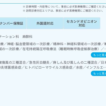
診療時間・内容等について、事前に必ず医療機関にご確認くださ
訪問診療対応エリアは、事前に必ず医療機関にご確認ください。
セカンドオピニオン
ナンバー保険証
外国語対応
対応
テーション科 麻酔科
診療／神経･脳血管領域の一次診療／精神科・神経科領域の一次診療／
域の一次診療／在宅持続陽圧呼吸療法（睡眠時無呼吸症候群治療）／
の一次診療／肝･胆道・膵臓領域の一次診療／循環器系領域の一次診
もっと見
･泌尿器系領域の一次診療／乳腺領域の一次診療／内分泌･代謝･栄養
破傷風の三種混合／急性灰白髄炎／麻しん及び風しんの二種混合／日
法／糖尿病による合併症に対する継続的な管理及び指導／血液・免疫
の肺炎球菌感染症／ヒトパピローマウイルス感染症／水痘／インフルエ
系及び外傷領域の一次診療／小児領域の一次診療／麻酔科標榜医によ
／おたふくかぜ／A型肝炎／B型肝炎／ロタウイルス感染症
ロック／医療用麻薬によるがん疼痛治療／がんに伴う精神症状のケア
もっと見
在宅における看取り