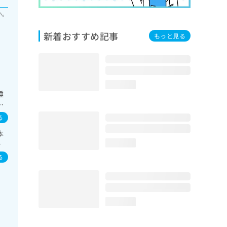
い。
新着おすすめ記事
もっと見る
loading...
睡
在
療／
る
領域
本
系
ン
loading...
る
／
る
loading...