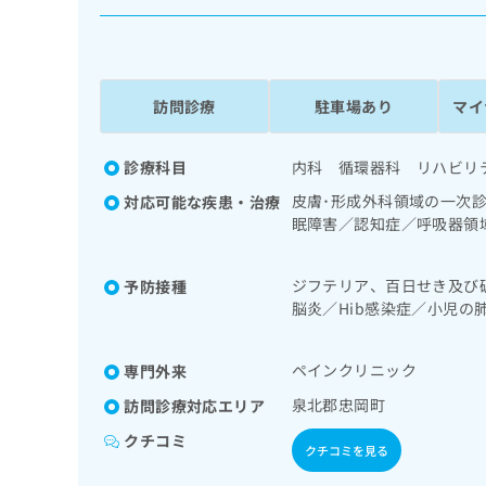
係
ク
者
リ
の
ニ
ッ
方
ク
訪問診療
駐車場あり
マイ
は
ナ
こ
ビ
ち
診療科目
内科 循環器科 リハビリ
に
関
ら
皮膚･形成外科領域の一次
対応可能な疾患・治療
す
眠障害／認知症／呼吸器領
る
宅酸素療法／消化器系領域
お
広
ホルター型心電図検査／腎
広
問
ジフテリア、百日せき及び
予防接種
の一次診療／インスリン療
告
告
い
脳炎／Hib感染症／小児
領域の一次診療／筋・骨格
出
代
合
ザ／成人の肺炎球菌感染症
麻酔（麻酔管理）／神経ブ
稿
わ
理
漢方薬の処方／鍼灸治療／
の
せ
ペインクリニック
専門外来
店
お
は
の
問
泉北郡忠岡町
訪問診療対応エリア
こ
い
方
ち
クチコミ
合
ら
クチコミを見る
は
わ
こ