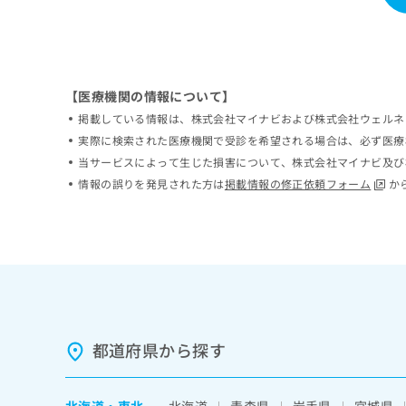
ち
み
ら
は
こ
ち
そ
ら
【医療機関の情報について】
の
掲載している情報は、株式会社マイナビおよび株式会社ウェルネ
他
の
実際に検索された医療機関で受診を希望される場合は、必ず医療
お
当サービスによって生じた損害について、株式会社マイナビ及び
問
情報の誤りを発見された方は
掲載情報の修正依頼フォーム
か
い
合
わ
せ
は
こ
ち
ら
都道府県から探す