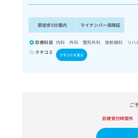
係
ク
者
リ
の
ニ
ッ
方
駅徒歩5分圏内
マイナンバー保険証
ク
は
ナ
こ
ビ
診療科目
内科 外科 整形外科 放射線科 リハ
ち
に
クチコミ
関
ら
クチコミを見る
す
る
お
広
広
問
告
告
い
出
代
合
稿
わ
理
の
せ
ご
店
お
は
の
問
こ
診療受付時間外
い
方
ち
合
ら
は
わ
こ