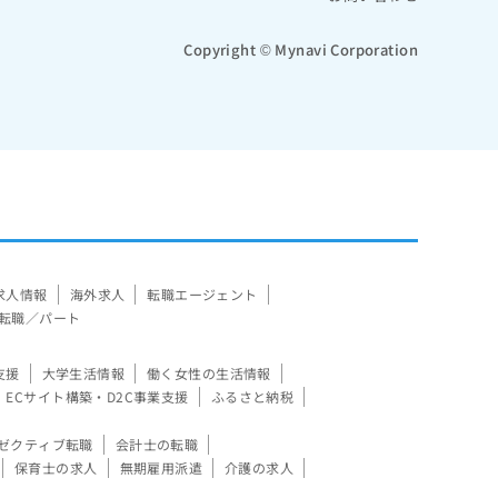
Copyright © Mynavi Corporation
求人情報
海外求人
転職エージェント
転職／パート
支援
大学生活情報
働く女性の生活情報
ECサイト構築・D2C事業支援
ふるさと納税
ゼクティブ転職
会計士の転職
保育士の求人
無期雇用派遣
介護の求人