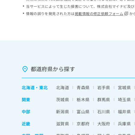
ち
み
当サービスによって生じた損害について、株式会社マイナビ及び
ら
は
情報の誤りを発見された方は
掲載情報の修正依頼フォーム
か
こ
ち
そ
ら
の
他
の
お
問
い
都道府県から探す
合
わ
せ
北海道
・
東北
北海道
青森県
岩手県
宮城県
は
こ
関東
茨城県
栃木県
群馬県
埼玉県
ち
ら
中部
新潟県
富山県
石川県
福井県
近畿
滋賀県
京都府
大阪府
兵庫県