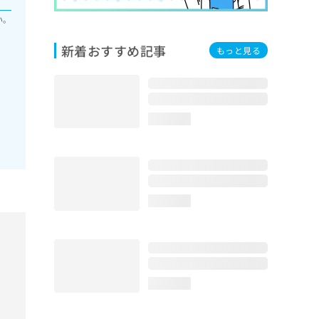
い。
新着おすすめ記事
もっと見る
loading...
loading...
loading...