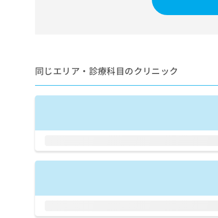
せ
こち
ち
らは
は
マイ
こ
ら
ナビ
ち
クリ
ら
ニッ
クナ
広
ビサ
広
資
イト
同じエリア・診療科目のクリニック
告
告
への
料
出
出
お問
の
稿
合せ
稿
ご
の
フォ
の
請
お
ーム
お
求
問
とな
問
りま
は
い
い
す。
こ
合
合
クリ
ち
わ
ニッ
わ
ら
せ
クの
せ
は
予
は
約・
こ
こ
無
症状
ち
ち
のご
料
ら
相談
ら
情
など
報
はで