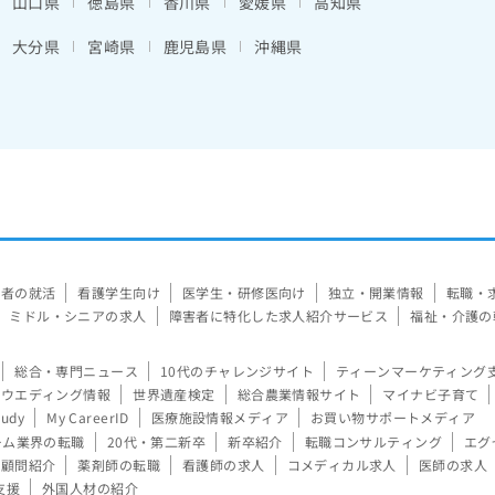
山口県
徳島県
香川県
愛媛県
高知県
大分県
宮崎県
鹿児島県
沖縄県
験者の就活
看護学生向け
医学生・研修医向け
独立・開業情報
転職・
ミドル・シニアの求人
障害者に特化した求人紹介サービス
福祉・介護の
総合・専門ニュース
10代のチャレンジサイト
ティーンマーケティング
ウエディング情報
世界遺産検定
総合農業情報サイト
マイナビ子育て
tudy
My CareerID
医療施設情報メディア
お買い物サポートメディア
ーム業界の転職
20代・第二新卒
新卒紹介
転職コンサルティング
エグ
顧問紹介
薬剤師の転職
看護師の求人
コメディカル求人
医師の求人
支援
外国人材の紹介