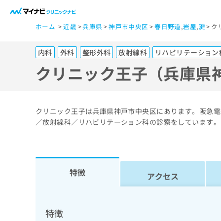
一
ホーム
近畿
兵庫県
神戸市中央区
春日野道
,
岩屋
,
灘
ク
般
ユ
内科
外科
整形外科
放射線科
リハビリテーション
ー
ザ
クリニック王子（兵庫県
ー
の
方
クリニック王子は兵庫県神戸市中央区にあります。阪急電
は
／放射線科／リハビリテーション科の診察をしています。
こ
ち
ら
特徴
アクセス
医
マ
療
イ
ナ
関
特徴
ビ