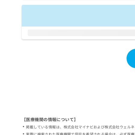
拡
資
きま
充
料
せん
の
ので
の
ご了
お
ご
承く
申
請
ださ
し
求
い。
込
は
み
こ
は
ち
こ
ら
ち
ら
無
料
掲
情
載
報
情
拡
報
充
の
の
修
お
【医療機関の情報について】
正
申
掲載している情報は、株式会社マイナビおよび株式会社ウェルネ
は
し
こ
実際に検索された医療機関で受診を希望される場合は、必ず医療
込