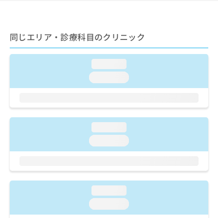
ご了
ら
み
承く
は
ださ
こ
無
い。
ち
同じエリア・診療科目のクリニック
料
ら
情
報
loading...
拡
掲
充
載
loading...
の
情
お
報
申
の
し
修
込
正
loading...
み
は
loading...
は
こ
こ
ち
ち
ら
ら
そ
loading...
の
loading...
他
の