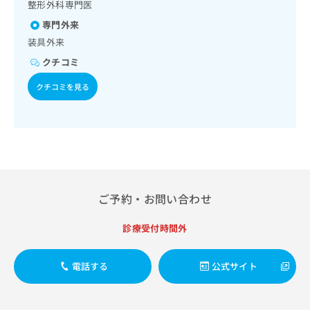
出
整形外科専門医
稿
クリ
資
稿
ニッ
の
料
専門外来
クナ
の
お
の
ビサ
装具外来
お
問
ご
イト
問
い
クチコミ
請
への
い
合
お問
求
合
クチコミを見る
合せ
わ
は
フォ
わ
せ
こ
ーム
せ
は
ち
とな
は
こ
ら
りま
こ
ち
す。
ち
ら
クリ
無
ら
ニッ
料
クの
資
情
予
ご予約・お問い合わせ
料
報
約・
の
症状
拡
診療受付時間外
のご
ご
充
相談
請
の
など
求
お
はで
電話する
公式サイト
は
申
きま
こ
せん
し
ので
ち
込