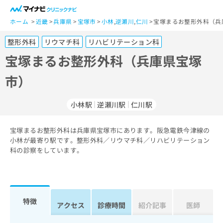
一
般
ホーム
近畿
兵庫県
宝塚市
小林
,
逆瀬川
,
仁川
宝塚まるお整形外科（兵
ユ
整形外科
リウマチ科
リハビリテーション科
ー
ザ
宝塚まるお整形外科（兵庫県宝塚
ー
市）
の
方
は
小林駅
逆瀬川駅
仁川駅
こ
ち
宝塚まるお整形外科は兵庫県宝塚市にあります。阪急電鉄今津線の
ら
小林が最寄り駅です。整形外科／リウマチ科／リハビリテーション
科の診察をしています。
医
マ
療
イ
関
ナ
係
ビ
者
ク
特徴
アクセス
診療時間
紹介記事
医師
の
リ
方
ニ