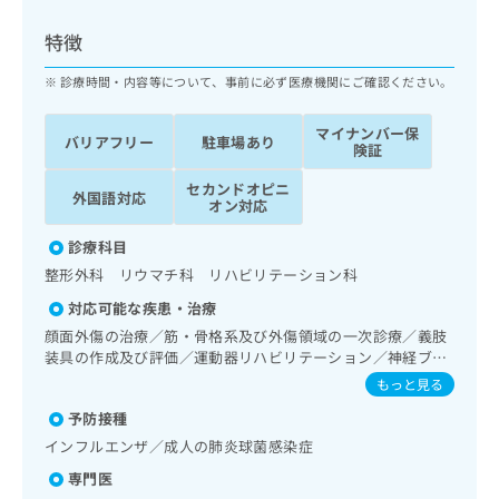
ッ
は
ク
こ
特徴
ナ
ち
ビ
診療時間・内容等について、事前に必ず医療機関にご確認ください。
ら
に
関
マイナンバー保
広
バリアフリー
駐車場あり
す
広
険証
告
る
告
代
セカンドオピニ
お
出
外国語対応
オン対応
理
問
稿
店
い
の
診療科目
合
の
お
整形外科 リウマチ科 リハビリテーション科
わ
方
問
せ
い
は
対応可能な疾患・治療
は
合
こ
顔面外傷の治療／筋・骨格系及び外傷領域の一次診療／義肢
こ
わ
ち
装具の作成及び評価／運動器リハビリテーション／神経ブロ
ち
せ
ック／漢方薬の処方
ら
もっと見る
ら
は
こ
予防接種
こち
ち
広
インフルエンザ／成人の肺炎球菌感染症
らは
広
ら
告
マイ
専門医
告
出
ナビ