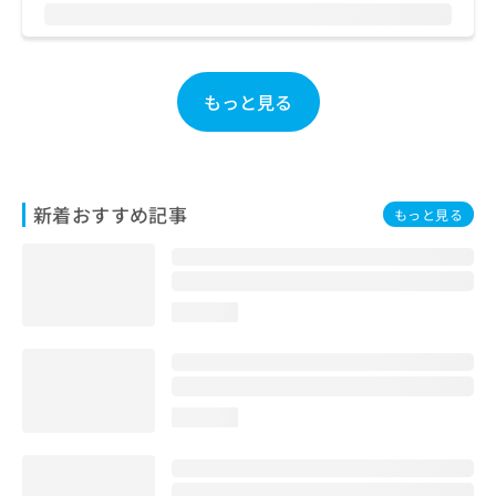
お
問
い
合
もっと見る
わ
せ
は
こ
ち
新着おすすめ記事
ら
もっと見る
loading...
loading...